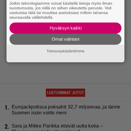
Jotkin teknologiamme voivat käsitellä tietoja myös ilman
suostumusta, jos niillä on siihen oikeutettu peruste. Voit
vastustaa tätä tai muuttaa asetuksiasi milloin tahansa
seuraavalla välilehdellä.
Hyväksyn kaikki
Omat valintani
Tietosuojakäytäntömme
LUETUIMMAT JUTUT
1.
Eurojackpotissa poksahti 32,7 miljoonaa, ja tänne
Suomen isoin voitto meni
2.
Sara ja Mikko Parikka etsivät uutta kotia –