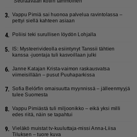
”Seuraavaan kotiin tämmöinen”
3.
Vappu Pimiä sai huonoa palvelua ravintolassa –
pettyi siellä kahteen asiaan
4.
Poliisi teki surullisen löydön Lohjalla
5.
IS: Mysteerivideolla esiintynyt Tanssii tähtien
kanssa -juontaja tuli kasvoillaan julki
6.
Janne Katajan Krista-vaimon raskausvatsa
viimeisillään – pusut Puuhaparkissa
7.
Sofia Belórfin omaisuutta myynnissä – jälleenmyyjä
tulee Suomesta
8.
Vappu Pimiästä tuli miljoonikko – eikä yksi milli
edes riitä, näin se tapahtui
9.
Vieläkö muistat tv-kuuluttaja-missi Anna-Liisa
Tiluksen – tuore kuva