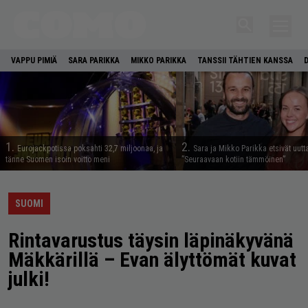
VAPPU PIMIÄ
SARA PARIKKA
MIKKO PARIKKA
TANSSII TÄHTIEN KANSSA
1.
2.
Eurojackpotissa poksahti 32,7 miljoonaa, ja
Sara ja Mikko Parikka etsivät uutt
tänne Suomen isoin voitto meni
”Seuraavaan kotiin tämmöinen”
SUOMI
Rintavarustus täysin läpinäkyvänä
Mäkkärillä – Evan älyttömät kuvat
julki!