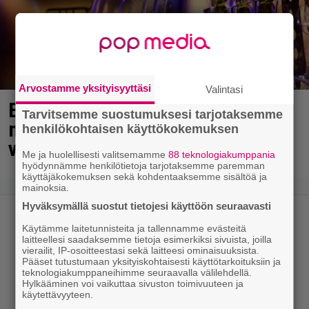
Arvostamme yksityisyyttäsi
Valintasi
Eurojackpotissa poksahti 32,7
Tarvitsemme suostumuksesi tarjotaksemme
miljoonaa, ja tänne Suomen isoin
henkilökohtaisen käyttökokemuksen
voitto meni
Me ja huolellisesti valitsemamme
88 teknologiakumppania
hyödynnämme henkilötietoja tarjotaksemme paremman
käyttäjäkokemuksen sekä kohdentaaksemme sisältöä ja
mainoksia.
Hyväksymällä suostut tietojesi käyttöön seuraavasti
Käytämme laitetunnisteita ja tallennamme evästeitä
laitteellesi saadaksemme tietoja esimerkiksi sivuista, joilla
vierailit, IP-osoitteestasi sekä laitteesi ominaisuuksista.
Pääset tutustumaan yksityiskohtaisesti käyttötarkoituksiin ja
teknologiakumppaneihimme seuraavalla välilehdellä.
Hylkääminen voi vaikuttaa sivuston toimivuuteen ja
käytettävyyteen.