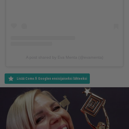
A post shared by Eva Menta (@evamenta)
Lisää Como.fi Googlen ensisijaiseksi lähteeksi