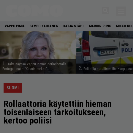
VAPPU PIMIÄ
SAMPO KAULANEN
KATJA STÅHL
MARION RUNG
MIKKO KU
1.
Tältä näyttää Vappu Pimiän perhelomalla
2.
Portugalissa – ”Kaunis mekko”
Poliisilla surullinen ilta Kuopiossa
SUOMI
Rollaattoria käytettiin hieman
toisenlaiseen tarkoitukseen,
kertoo poliisi