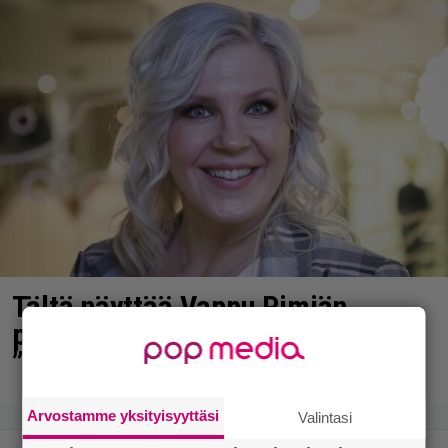
Tältä näyttää Vappu Pimiän
perhelomalla Portugalissa –
”Kaunis mekko”
Arvostamme yksityisyyttäsi
Valintasi