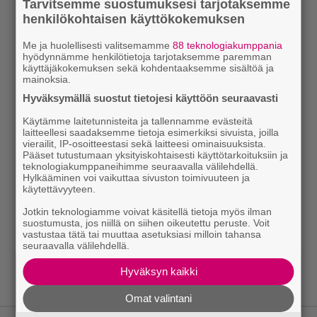
Tarvitsemme suostumuksesi tarjotaksemme
henkilökohtaisen käyttökokemuksen
Me ja huolellisesti valitsemamme
88 teknologiakumppania
hyödynnämme henkilötietoja tarjotaksemme paremman
käyttäjäkokemuksen sekä kohdentaaksemme sisältöä ja
mainoksia.
Hyväksymällä suostut tietojesi käyttöön seuraavasti
Käytämme laitetunnisteita ja tallennamme evästeitä
laitteellesi saadaksemme tietoja esimerkiksi sivuista, joilla
vierailit, IP-osoitteestasi sekä laitteesi ominaisuuksista.
Pääset tutustumaan yksityiskohtaisesti käyttötarkoituksiin ja
teknologiakumppaneihimme seuraavalla välilehdellä.
Hylkääminen voi vaikuttaa sivuston toimivuuteen ja
käytettävyyteen.
Jotkin teknologiamme voivat käsitellä tietoja myös ilman
suostumusta, jos niillä on siihen oikeutettu peruste. Voit
vastustaa tätä tai muuttaa asetuksiasi milloin tahansa
seuraavalla välilehdellä.
Hyväksyn kaikki
Omat valintani