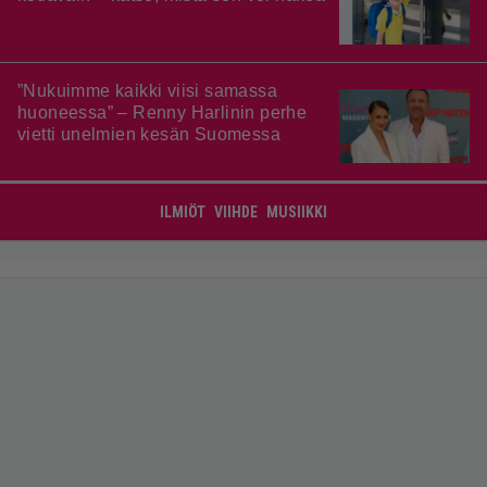
”Nukuimme kaikki viisi samassa
huoneessa” – Renny Harlinin perhe
vietti unelmien kesän Suomessa
ILMIÖT
VIIHDE
MUSIIKKI