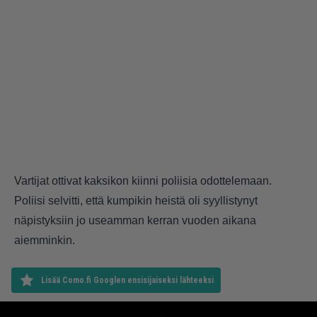
Vartijat ottivat kaksikon kiinni poliisia odottelemaan.
Poliisi selvitti, että kumpikin heistä oli syyllistynyt
näpistyksiin jo useamman kerran vuoden aikana
aiemminkin.
Lisää Como.fi Googlen ensisijaiseksi lähteeksi