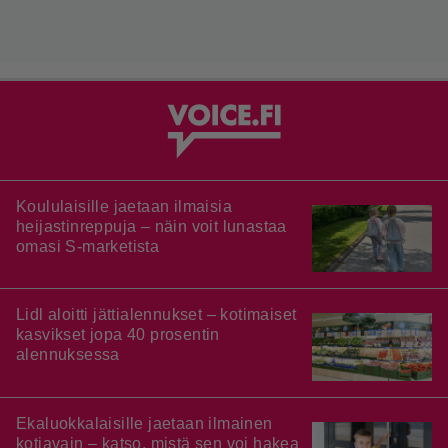
Koululaisille jaetaan ilmaisia
heijastinreppuja – näin voit lunastaa
omasi S-marketista
Lidl aloitti jättialennukset – kotimaiset
kasvikset jopa 40 prosentin
alennuksessa
Ekaluokkalaisille jaetaan ilmainen
kotiavain – katso, mistä sen voi hakea