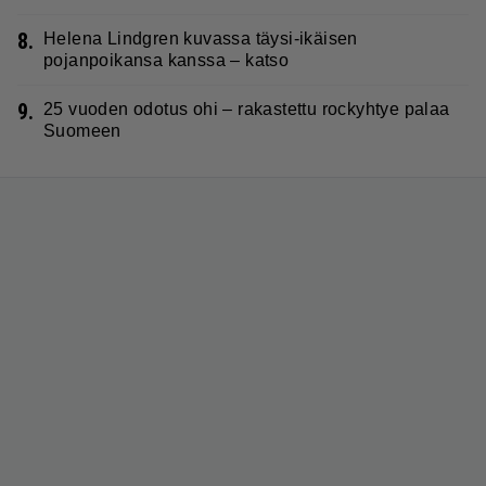
8.
Helena Lindgren kuvassa täysi-ikäisen
pojanpoikansa kanssa – katso
9.
25 vuoden odotus ohi – rakastettu rockyhtye palaa
Suomeen