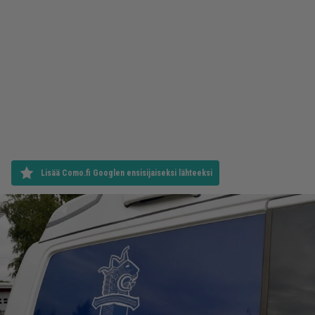
Lisää Como.fi Googlen ensisijaiseksi lähteeksi