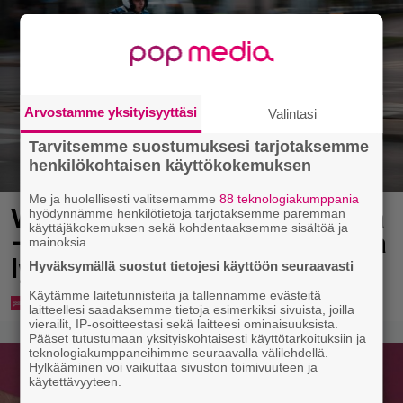
Arvostamme yksityisyyttäsi
Valintasi
Tarvitsemme suostumuksesi tarjotaksemme
henkilökohtaisen käyttökokemuksen
Me ja huolellisesti valitsemamme
88 teknologiakumppania
Virkavalta takaa-ajoi skoottereita
hyödynnämme henkilötietoja tarjotaksemme paremman
käyttäjäkokemuksen sekä kohdentaaksemme sisältöä ja
– poliisimoottoripyörä teki paosta
mainoksia.
lyhyen
Hyväksymällä suostut tietojesi käyttöön seuraavasti
Käytämme laitetunnisteita ja tallennamme evästeitä
laitteellesi saadaksemme tietoja esimerkiksi sivuista, joilla
vierailit, IP-osoitteestasi sekä laitteesi ominaisuuksista.
Pääset tutustumaan yksityiskohtaisesti käyttötarkoituksiin ja
teknologiakumppaneihimme seuraavalla välilehdellä.
Hylkääminen voi vaikuttaa sivuston toimivuuteen ja
käytettävyyteen.