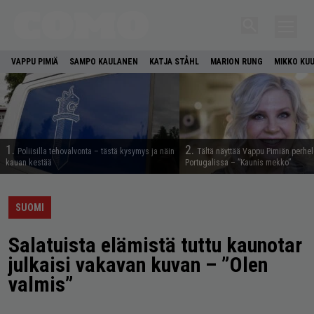
VAPPU PIMIÄ
SAMPO KAULANEN
KATJA STÅHL
MARION RUNG
MIKKO KU
1.
2.
Poliisilla tehovalvonta – tästä kysymys ja näin
Tältä näyttää Vappu Pimiän perhe
kauan kestää
Portugalissa – ”Kaunis mekko”
SUOMI
Salatuista elämistä tuttu kaunotar
julkaisi vakavan kuvan – ”Olen
valmis”