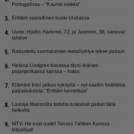
Portugalissa – ”Kaunis mekko”
3.
Erittäin vaarallinen kuski Ulvilassa
4.
Uuno: Hjallis Harkimo, 72, ja Jasmine, 38, sanovat
tahdon
5.
Rakastettu suomalainen metalliyhtye tekee paluun
6.
Helena Lindgren kuvassa täysi-ikäisen
pojanpoikansa kanssa – katso
7.
Elämäni biisi jatkuu syksyllä – nyt saatiin lisätietoa
paljastuksista: ”Erittäin tunnettuja”
8.
Laulaja Marionilla todella tuskaiset paikat tällä
hetkellä
9.
MTV: He ovat uudet Tanssii Tähtien Kanssa -
kilpailijat!