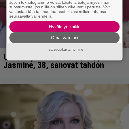
Jotkin teknologiamme voivat käsitellä tietoja myös ilman
suostumusta, jos niillä on siihen oikeutettu peruste. Voit
vastustaa tätä tai muuttaa asetuksiasi milloin tahansa
seuraavalla välilehdellä.
Hyväksyn kaikki
Omat valintani
Tietosuojakäytäntömme
Uuno: Hjallis Harkimo, 72, ja
Jasmine, 38, sanovat tahdon