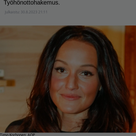
Työhönottohakemus.
Julkaistu:
30.8.2023 21:11
Timo Korhonen, AOP