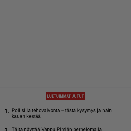
LUETUIMMAT JUTUT
1.
Poliisilla tehovalvonta – tästä kysymys ja näin
kauan kestää
2.
Tältä näyttää Vappu Pimiän perhelomalla