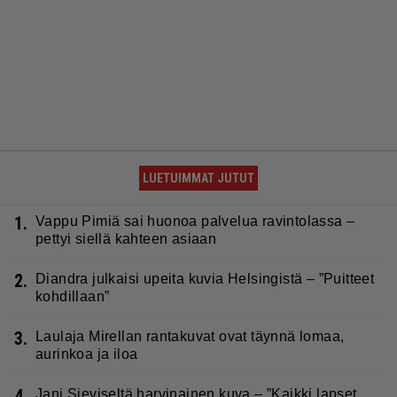
LUETUIMMAT JUTUT
1.
Vappu Pimiä sai huonoa palvelua ravintolassa –
pettyi siellä kahteen asiaan
2.
Diandra julkaisi upeita kuvia Helsingistä – ”Puitteet
kohdillaan”
3.
Laulaja Mirellan rantakuvat ovat täynnä lomaa,
aurinkoa ja iloa
4.
Jani Sieviseltä harvinainen kuva – ”Kaikki lapset