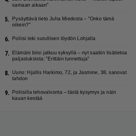
samaan aikaan”
5.
Pysäyttävä tieto Juha Miedosta – ”Onko tämä
oikein?”
6.
Poliisi teki surullisen löydön Lohjalla
7.
Elämäni biisi jatkuu syksyllä – nyt saatiin lisätietoa
paljastuksista: ”Erittäin tunnettuja”
8.
Uuno: Hjallis Harkimo, 72, ja Jasmine, 38, sanovat
tahdon
9.
Poliisilla tehovalvonta – tästä kysymys ja näin
kauan kestää