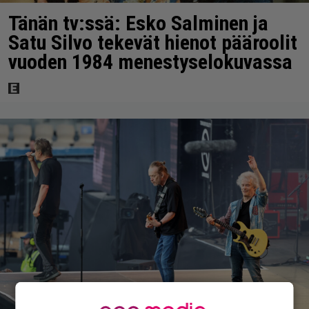
Tänän tv:ssä: Esko Salminen ja
Satu Silvo tekevät hienot pääroolit
vuoden 1984 menestyselokuvassa