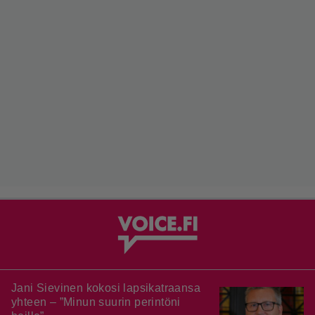
Jani Sievinen kokosi lapsikatraansa
yhteen – ”Minun suurin perintöni