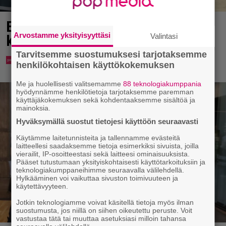
Eppu Normaalin viimeinen
Arvostamme yksityisyyttäsi
Valintasi
konsertti esitetään Ylellä
Tarvitsemme suostumuksesi tarjotaksemme
henkilökohtaisen käyttökokemuksen
Me ja huolellisesti valitsemamme
88 teknologiakumppania
hyödynnämme henkilötietoja tarjotaksemme paremman
käyttäjäkokemuksen sekä kohdentaaksemme sisältöä ja
mainoksia.
Hyväksymällä suostut tietojesi käyttöön seuraavasti
Käytämme laitetunnisteita ja tallennamme evästeitä
laitteellesi saadaksemme tietoja esimerkiksi sivuista, joilla
vierailit, IP-osoitteestasi sekä laitteesi ominaisuuksista.
Pääset tutustumaan yksityiskohtaisesti käyttötarkoituksiin ja
teknologiakumppaneihimme seuraavalla välilehdellä.
Hylkääminen voi vaikuttaa sivuston toimivuuteen ja
käytettävyyteen.
Jotkin teknologiamme voivat käsitellä tietoja myös ilman
suostumusta, jos niillä on siihen oikeutettu peruste. Voit
vastustaa tätä tai muuttaa asetuksiasi milloin tahansa