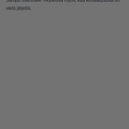
Sampo mainitsee Tiktokissa myös, että kesätarjousta on
vielä jäljellä.