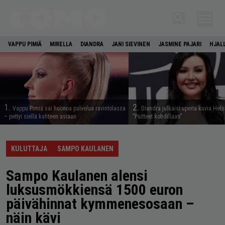
VAPPU PIMIÄ
MIRELLA
DIANDRA
JANI SIEVINEN
JASMINE PAJARI
HJAL
1.
2.
Vappu Pimiä sai huonoa palvelua ravintolassa
Diandra julkaisi upeita kuvia Hels
– pettyi siellä kahteen asiaan
”Puitteet kohdillaan”
KULUTTAJA
SAMPO KAULANEN
Sampo Kaulanen alensi
luksusmökkiensä 1500 euron
päivähinnat kymmenesosaan –
näin kävi