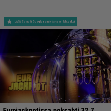
Lisää Como.fi Googlen ensisijaiseksi lähteeksi
Eurojackpotissa poksahti 32,7