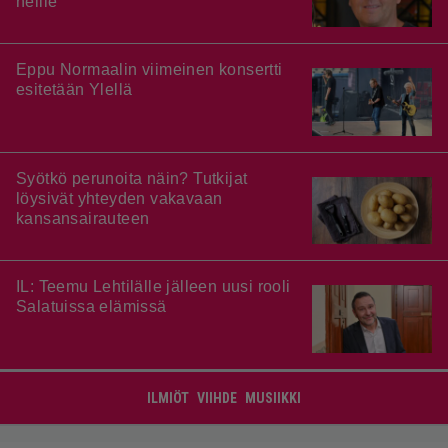
heille”
Eppu Normaalin viimeinen konsertti
esitetään Ylellä
Syötkö perunoita näin? Tutkijat
löysivät yhteyden vakavaan
kansansairauteen
IL: Teemu Lehtilälle jälleen uusi rooli
Salatuissa elämissä
ILMIÖT
VIIHDE
MUSIIKKI