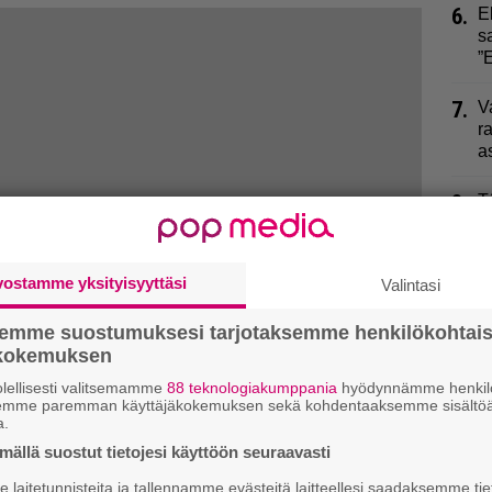
6.
E
s
”
7.
V
r
a
8.
T
p
m
vostamme yksityisyyttäsi
Valintasi
9.
M
m
semme suostumuksesi tarjotaksemme henkilökohtai
n
ökokemuksen
lellisesti valitsemamme
88 teknologiakumppania
hyödynnämme henkilö
semme paremman käyttäjäkokemuksen sekä kohdentaaksemme sisältöä
a.
ällä suostut tietojesi käyttöön seuraavasti
laitetunnisteita ja tallennamme evästeitä laitteellesi saadaksemme tie