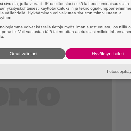
uha Miedosta – ”Onko tämä
i sivuista, joilla vierailit, IP-osoitteestasi sekä laitteesi ominaisuuksista
an yksityiskohtaisesti käyttötarkoituksiin ja teknologiakumppaneihimm
la välilehdellä. Hylkääminen voi vaikuttaa sivuston toimivuuteen ja
yyteen.
knologiamme voivat käsitellä tietoja myös ilman suostumusta, jos niillä o
u peruste. Voit vastustaa tätä tai muuttaa asetuksiasi milloin tahansa se
lä.
Omat valintani
Hyväksyn kaikki
Tietosuojak