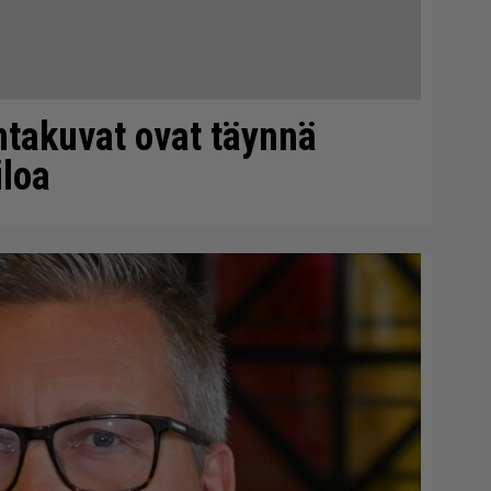
ntakuvat ovat täynnä
iloa