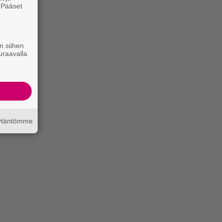
. Pääset
e
n siihen
uraavalla
äytäntömme