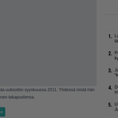
1.
L
t
2.
P
k
3.
J
”
4.
D
sta uutisoitiin syyskuussa 2011. Yhdessä niistä hän
H
hänen takapuolensa.
5.
U
J
si