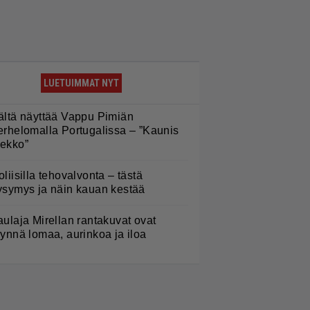
LUETUIMMAT NYT
ältä näyttää Vappu Pimiän
erhelomalla Portugalissa – ”Kaunis
ekko”
oliisilla tehovalvonta – tästä
ysymys ja näin kauan kestää
aulaja Mirellan rantakuvat ovat
äynnä lomaa, aurinkoa ja iloa