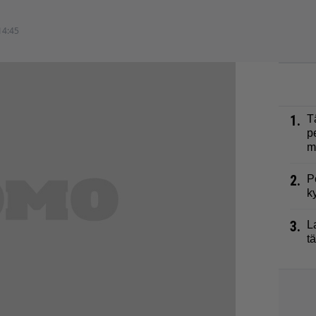
14:45
1.
T
p
m
2.
P
k
3.
L
t