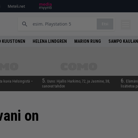
i
Meteli.net
Etsi
O KUUSTONEN
HELENA LINDGREN
MARION RUNG
SAMPO KAULAN
5.
6.
ta kuvia Helsingistä –
Uuno: Hjallis Harkimo, 72, ja Jasmine, 38,
Elämäni 
sanovat tahdon
lisätietoa p
vani on