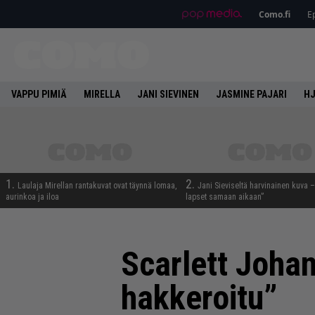
Como.fi
Ep
VAPPU PIMIÄ
MIRELLA
JANI SIEVINEN
JASMINE PAJARI
HJ
1.
2.
Laulaja Mirellan rantakuvat ovat täynnä lomaa,
Jani Sieviseltä harvinainen kuva –
aurinkoa ja iloa
lapset samaan aikaan”
Scarlett Joha
hakkeroitu”