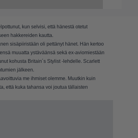
lpottunut, kun selvisi, että hänestä otetut
kseen hakkereiden kautta.
änen sisäpiiristään oli pettänyt hänet. Hän kertoo
leensä muuatta ystäväänsä sekä ex-aviomiestään
nut kohusta Britain´s Stylist -lehdelle. Scarlett
htumien jälkeen.
aavoittuvia me ihmiset olemme. Muutkin kuin
a, että kuka tahansa voi joutua tällaisten