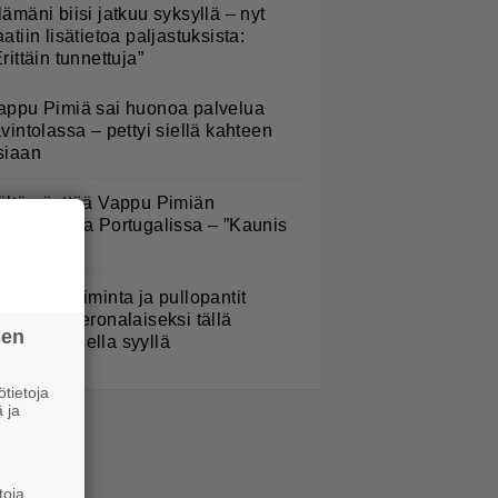
lämäni biisi jatkuu syksyllä – nyt
aatiin lisätietoa paljastuksista:
Erittäin tunnettuja”
appu Pimiä sai huonoa palvelua
avintolassa – pettyi siellä kahteen
siaan
ältä näyttää Vappu Pimiän
erhelomalla Portugalissa – ”Kaunis
ekko”
arjojen poiminta ja pullopantit
uuttuvat veronalaiseksi tällä
sen
imenomaisella syyllä
tietoja
 ja
toja