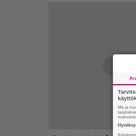
Ar
Tarvit
käytt
Me ja huo
tarjotak
mainoksi
Hyväksym
Käytämme 