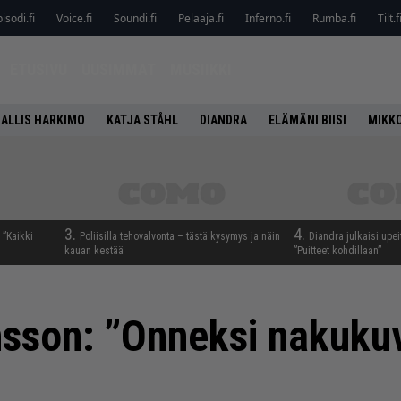
isodi.fi
Voice.fi
Soundi.fi
Pelaaja.fi
Inferno.fi
Rumba.fi
Tilt.f
ETUSIVU
UUSIMMAT
MUSIIKKI
ALLIS HARKIMO
KATJA STÅHL
DIANDRA
ELÄMÄNI BIISI
MIKK
3.
4.
 ”Kaikki
Poliisilla tehovalvonta – tästä kysymys ja näin
Diandra julkaisi upei
kauan kestää
”Puitteet kohdillaan”
nsson: ”Onneksi nakuku