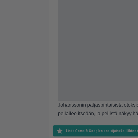
Johanssonin paljaspintaisista otoksi
peilailee itseään, ja peilistä näkyy 
Lisää Como.fi Googlen ensisijaiseksi lähteek