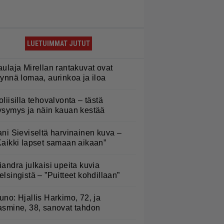
LUETUIMMAT JUTUT
aulaja Mirellan rantakuvat ovat
äynnä lomaa, aurinkoa ja iloa
oliisilla tehovalvonta – tästä
ysymys ja näin kauan kestää
ani Sieviseltä harvinainen kuva –
Kaikki lapset samaan aikaan”
iandra julkaisi upeita kuvia
elsingistä – ”Puitteet kohdillaan”
uno: Hjallis Harkimo, 72, ja
asmine, 38, sanovat tahdon