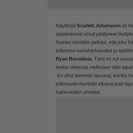
Näyttelijä
Scarlett Johansson
oli he
alastonkuvat olivat päätyneet levity
Nainen nimittäin pelkäsi, että joku h
tulleensa vainoharhaiseksi ja epäil
Ryan Renoldsia
. Tähti on nyt avautu
kertoo olleensa melkoisen rikki tapa
-En ollut aiemmin tajunnut, kuinka h
julkisuudenhenkilöt alkavat pian tajut
hakkereiden uhreiksi.