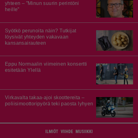
yhteen – ”Minun suurin perintöni
heille”
Syötkö perunoita näin? Tutkijat
löysivät yhteyden vakavaan
kansansairauteen
Eppu Normaalin viimeinen konsertti
esitetään Ylellä
Virkavalta takaa-ajoi skoottereita –
poliisimoottoripyörä teki paosta lyhyen
ILMIÖT
VIIHDE
MUSIIKKI