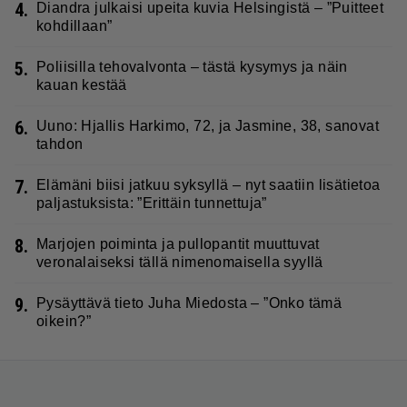
4.
Diandra julkaisi upeita kuvia Helsingistä – ”Puitteet
kohdillaan”
5.
Poliisilla tehovalvonta – tästä kysymys ja näin
kauan kestää
6.
Uuno: Hjallis Harkimo, 72, ja Jasmine, 38, sanovat
tahdon
7.
Elämäni biisi jatkuu syksyllä – nyt saatiin lisätietoa
paljastuksista: ”Erittäin tunnettuja”
8.
Marjojen poiminta ja pullopantit muuttuvat
veronalaiseksi tällä nimenomaisella syyllä
9.
Pysäyttävä tieto Juha Miedosta – ”Onko tämä
oikein?”