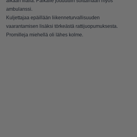
aikaan illalla. Paikalle jouduttiin soittamaan myös
ambulanssi.
Kuljettajaa epäillään liikenneturvallisuuden
vaarantamisen lisäksi törkeästä rattijuopumuksesta.
Promilleja miehellä oli lähes kolme.