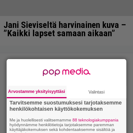
Jani Sieviseltä harvinainen kuva –
”Kaikki lapset samaan aikaan”
Arvostamme yksityisyyttäsi
Valintasi
Tarvitsemme suostumuksesi tarjotaksemme
henkilökohtaisen käyttökokemuksen
Me ja huolellisesti valitsemamme
88 teknologiakumppania
hyödynnämme henkilötietoja tarjotaksemme paremman
käyttäjäkokemuksen sekä kohdentaaksemme sisältöä ja