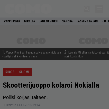
VAPPU PIMIÄ
MIRELLA
JANI SIEVINEN
DIANDRA
JASMINE PAJARI
HJAL
1.
2.
Vappu Pimiä sai huonoa palvelua ravintolassa
Laulaja Mirellan rantakuvat ovat 
– pettyi siellä kahteen asiaan
aurinkoa ja iloa
RIKOS
SUOMI
Skootterijuoppo kolaroi Nokialla
Poliisi korjasi talteen.
Julkaistu:
13.11.2018 19:14