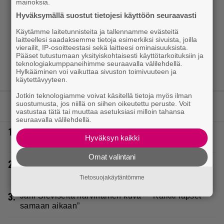
mainoksia.
Hyväksymällä suostut tietojesi käyttöön seuraavasti
Käytämme laitetunnisteita ja tallennamme evästeitä
laitteellesi saadaksemme tietoja esimerkiksi sivuista, joilla
vierailit, IP-osoitteestasi sekä laitteesi ominaisuuksista.
Pääset tutustumaan yksityiskohtaisesti käyttötarkoituksiin ja
teknologiakumppaneihimme seuraavalla välilehdellä.
Hylkääminen voi vaikuttaa sivuston toimivuuteen ja
käytettävyyteen.
Jotkin teknologiamme voivat käsitellä tietoja myös ilman
suostumusta, jos niillä on siihen oikeutettu peruste. Voit
LUETUIMMAT JUTUT
vastustaa tätä tai muuttaa asetuksiasi milloin tahansa
seuraavalla välilehdellä.
1.
Vappu Pimiä sai huonoa palvelua ravintolassa –
Hyväksyn kaikki
pettyi siellä kahteen asiaan
Omat valintani
2.
Laulaja Mirellan rantakuvat ovat täynnä lomaa,
aurinkoa ja iloa
Tietosuojakäytäntömme
3.
Jani Sieviseltä harvinainen kuva – ”Kaikki lapset
samaan aikaan”