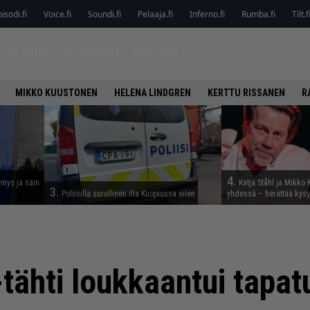
isodi.fi
Voice.fi
Soundi.fi
Pelaaja.fi
Inferno.fi
Rumba.fi
Tilt.f
ETUSIVU
UUSIMMAT
MUSIIKKI
MIKKO KUUSTONEN
HELENA LINDGREN
KERTTU RISSANEN
R
4.
ymys ja näin
Katja Ståhl ja Mikko 
3.
Poliisilla surullinen ilta Kuopiossa eilen
yhdessä – herättää kysy
tähti loukkaantui tapat