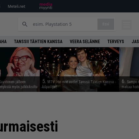
i
Meteli.net
Etsi
AHA
TANSSII TÄHTIEN KANSSA
VEERA SELÄNNE
TERVEYS
JAS
5.
6.
Kuustonen jälleen
MTV: He ovat uudet Tanssii Tähtien Kanssa -
Sampo K
myksiä myös julkkiksilta
kilpailijat!
makaa hoit
urmaisesti