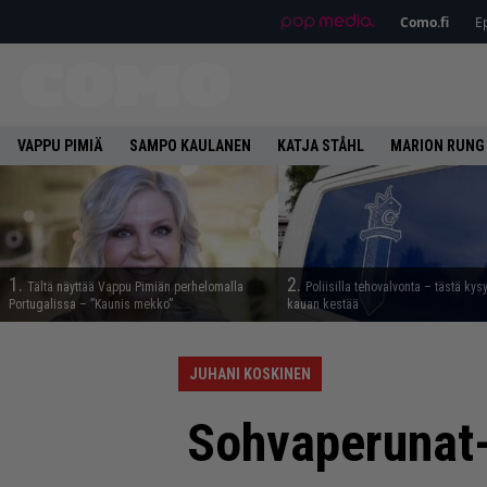
Como.fi
Ep
VAPPU PIMIÄ
SAMPO KAULANEN
KATJA STÅHL
MARION RUNG
1.
2.
Tältä näyttää Vappu Pimiän perhelomalla
Poliisilla tehovalvonta – tästä kys
Portugalissa – ”Kaunis mekko”
kauan kestää
JUHANI KOSKINEN
Sohvaperunat-