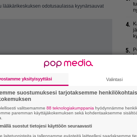
t
uu lääkärikeskuksen odotusaulassa kyynärsauvat
n
4.
K
j
k
5.
P
k
6.
L
p
vostamme yksityisyyttäsi
Valintasi
7.
R
semme suostumuksesi tarjotaksemme henkilökohtai
t
ökokemuksen
lellisesti valitsemamme
88 teknologiakumppania
hyödynnämme henkilö
8.
K
semme paremman käyttäjäkokemuksen sekä kohdentaaksemme sisältöä
l
a.
ällä suostut tietojesi käyttöön seuraavasti
9.
M
K
laitetunnisteita ja tallennamme evästeitä laitteellesi saadaksemme tie