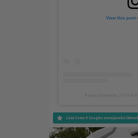
View this post
A post shared by J U H A N I
Lisää Como.fi Googlen ensisijaiseksi lähteek