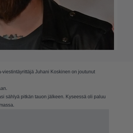
a-viestintäyrittäjä Juhani Koskinen on joutunut
aan.
si sählyä pitkän tauon jälkeen. Kyseessä oli paluu
umassa.