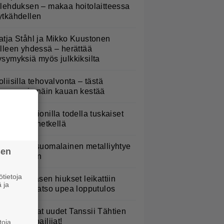
ulehduksen – makaa hoitolaitteessa
ytkähdellen
atja Ståhl ja Mikko Kuustonen
älleen yhdessä – herättää
ysymyksiä myös julkkiksilta
oliisilla tehovalvonta – tästä
ysymys ja näin kauan kestää
aulaja Marionilla todella tuskaiset
aikat tällä hetkellä
akastettu suomalainen metalliyhtye
sen
ekee paluun
tietoja
erttu Rissasen hiukset leikattiin
 ja
yhyeksi – katso upea lopputulos
TV: He ovat uudet Tanssii Tähtien
anssa -kilpailijat!
toja