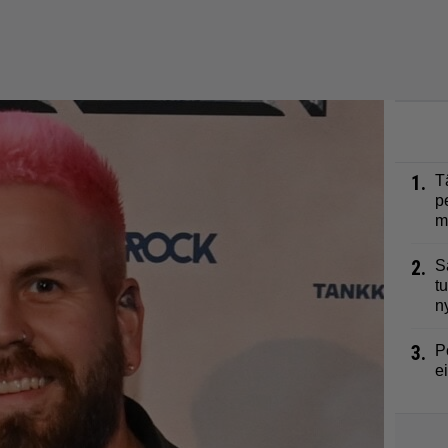
1.
T
p
m
2.
S
t
n
3.
P
e