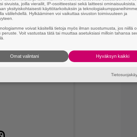
i sivuista, joilla vierailit, IP-osoitteestasi sekä laitteesi ominaisuuksista
an yksityiskohtaisesti käyttötarkoituksiin ja teknologiakumppaneihimm
la välilehdellä. Hylkääminen voi vaikuttaa sivuston toimivuuteen ja
yyteen.
tä, että hyvää saatiin aikaiseksi.
knologiamme voivat käsitellä tietoja myös ilman suostumusta, jos niillä o
ientä, kun hauskaa oli ja ennen kaikkea kerättiin
u peruste. Voit vastustaa tätä tai muuttaa asetuksiasi milloin tahansa se
lä.
heiluharrastamiseen, hän kirjoittaa.
Verhon aiempana kumppanina.
a tähdättiin päähän – sai itse tuomion käräjillä
Omat valintani
Hyväksyn kaikki
Tietosuojak