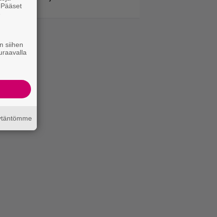
. Pääset
e
n siihen
uraavalla
äytäntömme