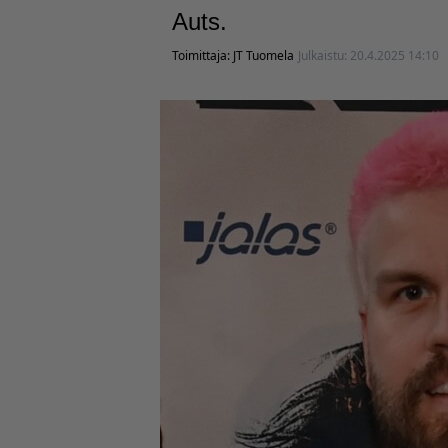
Auts.
Toimittaja:
JT Tuomela
Julkaistu:
20.4.2025 14:10