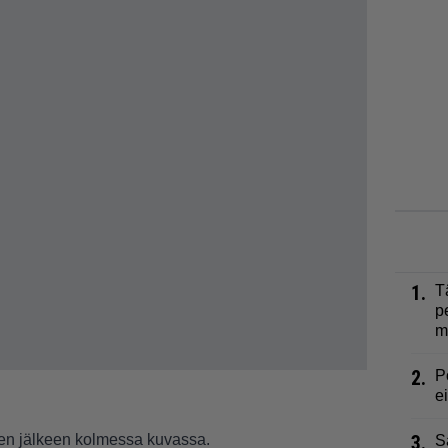
1.
T
p
m
2.
P
e
en jälkeen kolmessa kuvassa.
3.
S