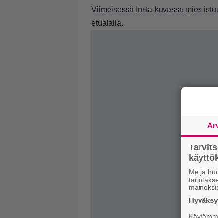
Viimeisessä Insta-kuvassa mies ist
etualalla.
Ar
Tarvit
käytt
Me ja huo
tarjotak
mainoksi
Hyväksym
Käytämme 