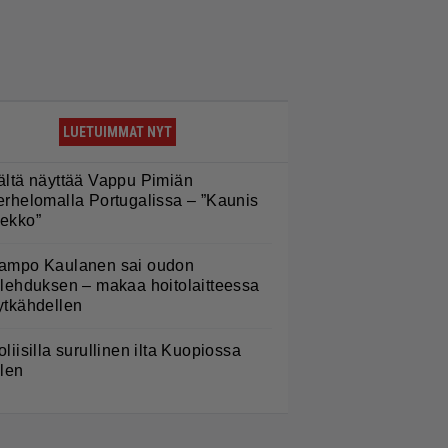
LUETUIMMAT NYT
ältä näyttää Vappu Pimiän
erhelomalla Portugalissa – ”Kaunis
ekko”
ampo Kaulanen sai oudon
ulehduksen – makaa hoitolaitteessa
ytkähdellen
oliisilla surullinen ilta Kuopiossa
ilen