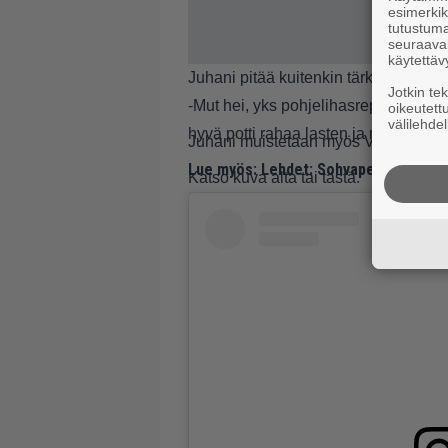
esimerkiks
tutustuma
seuraaval
käytettäv
Juhani pitää kuitenkin tärkeämpänä si
Jotkin te
-Mut hei, yks pohjelihasrepeämä on p
oikeutett
välilehdel
hyvä potti rahaa lasten ja nuorten ur
Juhani muistetaan myös Veronica 
Lue myös:
Lehdet: Sohvaperunat-Jorma
Katso kuva alta tai
tästä.