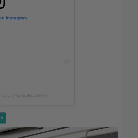
 on Instagram
 🧙🏼‍♂️ (@juhanikoskinen)
si