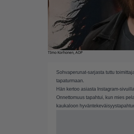
TImo Korhonen, AOP
Sohvaperunat-sarjasta tuttu toimittaj
tapaturmaan.
Hän kertoo asiasta Instagram-sivuill
Onnettomuus tapahtui, kun mies pela
kaukaloon hyväntekeväisyystapaht