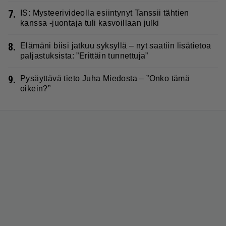
7.
IS: Mysteerivideolla esiintynyt Tanssii tähtien
kanssa -juontaja tuli kasvoillaan julki
8.
Elämäni biisi jatkuu syksyllä – nyt saatiin lisätietoa
paljastuksista: ”Erittäin tunnettuja”
9.
Pysäyttävä tieto Juha Miedosta – ”Onko tämä
oikein?”