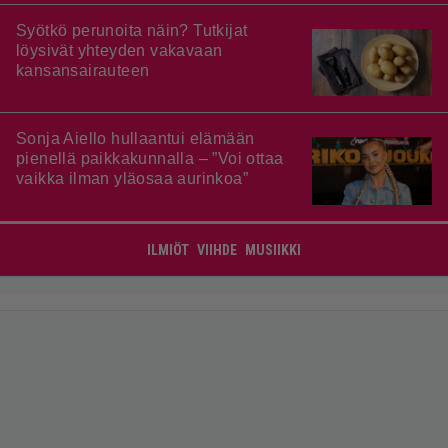
Syötkö perunoita näin? Tutkijat
löysivät yhteyden vakavaan
kansansairauteen
Sonja Aiello hullaantui elämään
pienellä paikkakunnalla – ”Voi ottaa
vaikka ilman yläosaa aurinkoa”
ILMIÖT
VIIHDE
MUSIIKKI