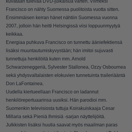
kuvataan tulevaa DVD-julkaisua varten. Viimeksi
Francisco on nähty Suomessa puolitoista vuotta sitten.
Ensimmäisen kerran hänet nähtiin Suomessa vuonna
2007, jolloin hän heitti Helsingissä viisi loppuunmyytyä
keikkaa.
Energiaa puhkuva Francisco on tunnettu ääniefektiensä
lisäksi muuntautumiskyvystään; hän imitoi sujuvasti
tunnettuja henkilöitä kuten mm. Arnold
Schwarzeneggeriä, Sylvester Stallonea, Ozzy Osbournea
sekä yhdysvaltalaisten elokuvien tunnetuinta traileriääntä
Don LaFontainea.
Uudella kiertueellaan Francisco on ladannut
henkilörepertuaarinsa uusiksi. Hän parodioi mm.
Suomenkin televisiosta tuttuja Koirakuiskaaja Cesar
Millaria sekä Pieniä Ihmisiä -sarjan näyttelijöitä.
Julkkisten lisäksi huutia saavat myös maailman paras