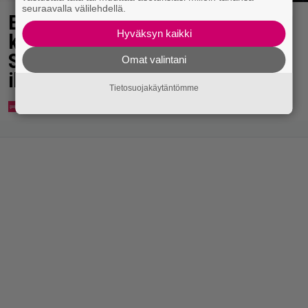
seuraavalla välilehdellä.
Eppu Normaalin jäähyväiset
Hyväksyn kaikki
koskettivat myös presidenttiä –
Stubbin sydämelliset kiitokset
Omat valintani
ihastuttavat
Tietosuojakäytäntömme