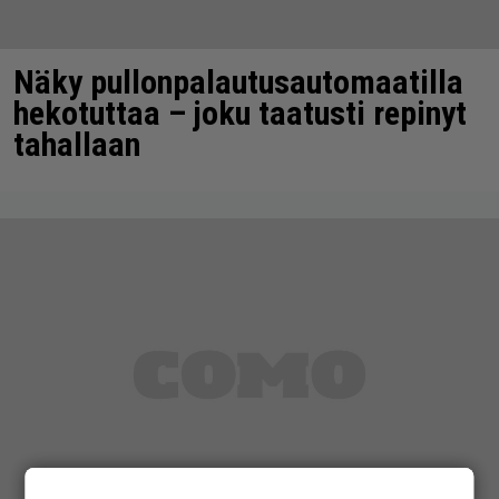
Näky pullonpalautusautomaatilla
hekotuttaa – joku taatusti repinyt
tahallaan