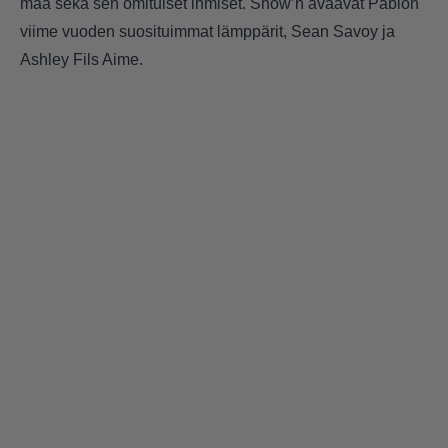
maa sekä sen omituiset ihmiset. Show’n avaavat Pablon
viime vuoden suosituimmat lämppärit, Sean Savoy ja
Ashley Fils Aime.