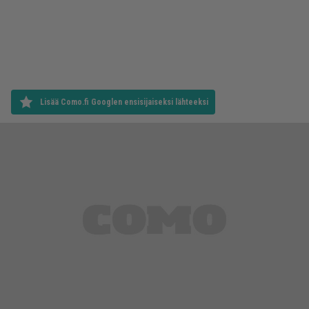
Lisää Como.fi Googlen ensisijaiseksi lähteeksi