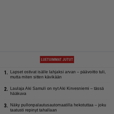
LUETUIMMAT JUTUT
1.
Lapset ostivat isälle lahjaksi arvan – päävoitto tuli,
mutta miten sitten kävikään
2.
Laulaja Aki Samuli on nyt Aki Kirvesniemi – tässä
hääkuva
3.
Näky pullonpalautusautomaatilla hekotuttaa – joku
taatusti repinyt tahallaan