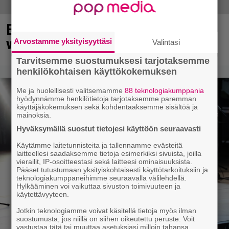
Elämäni biisin Katja Ståhlin roisi
vitsi suututti somen välittömästi
Arvostamme yksityisyyttäsi
Valintasi
Tarvitsemme suostumuksesi tarjotaksemme
henkilökohtaisen käyttökokemuksen
Me ja huolellisesti valitsemamme
88 teknologiakumppania
hyödynnämme henkilötietoja tarjotaksemme paremman
käyttäjäkokemuksen sekä kohdentaaksemme sisältöä ja
mainoksia.
Hyväksymällä suostut tietojesi käyttöön seuraavasti
Käytämme laitetunnisteita ja tallennamme evästeitä
laitteellesi saadaksemme tietoja esimerkiksi sivuista, joilla
vierailit, IP-osoitteestasi sekä laitteesi ominaisuuksista.
Pääset tutustumaan yksityiskohtaisesti käyttötarkoituksiin ja
teknologiakumppaneihimme seuraavalla välilehdellä.
Hylkääminen voi vaikuttaa sivuston toimivuuteen ja
käytettävyyteen.
Jotkin teknologiamme voivat käsitellä tietoja myös ilman
suostumusta, jos niillä on siihen oikeutettu peruste. Voit
vastustaa tätä tai muuttaa asetuksiasi milloin tahansa