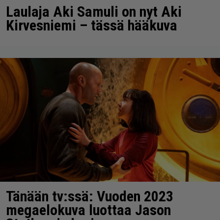
Laulaja Aki Samuli on nyt Aki
Kirvesniemi – tässä hääkuva
Tänään tv:ssä: Vuoden 2023
megaelokuva luottaa Jason