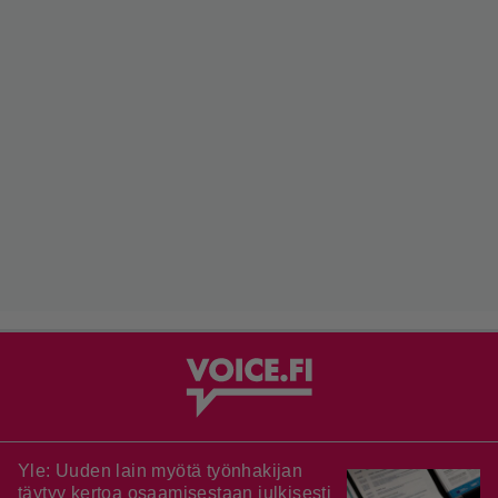
Yle: Uuden lain myötä työnhakijan
täytyy kertoa osaamisestaan julkisesti