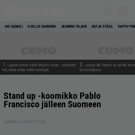
AKI SAMULI
HJALLIS HARKIMO
JASMINE PAJARI
KATJA STÅHL
VAPPU PIM
1.
2.
Lapset ostivat isälle lahjaksi arvan – päävoitto
Laulaja Aki Samuli on nyt Aki Kirv
tuli, mutta miten sitten kävikään
tässä hääkuva
Stand up -koomikko Pablo
Francisco jälleen Suomeen
Julkaistu:
9.9.2010 11:26