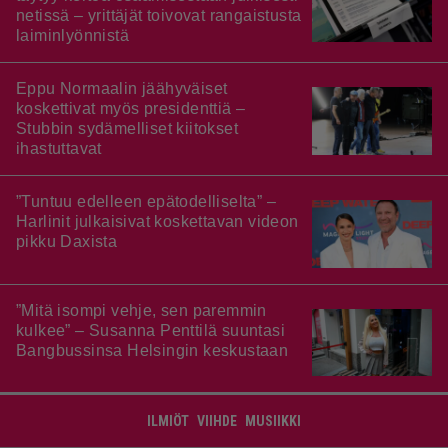
netissä – yrittäjät toivovat rangaistusta
laiminlyönnistä
Eppu Normaalin jäähyväiset
koskettivat myös presidenttiä –
Stubbin sydämelliset kiitokset
ihastuttavat
”Tuntuu edelleen epätodelliselta” –
Harlinit julkaisivat koskettavan videon
pikku Daxista
”Mitä isompi vehje, sen paremmin
kulkee” – Susanna Penttilä suuntasi
Bangbussinsa Helsingin keskustaan
ILMIÖT
VIIHDE
MUSIIKKI