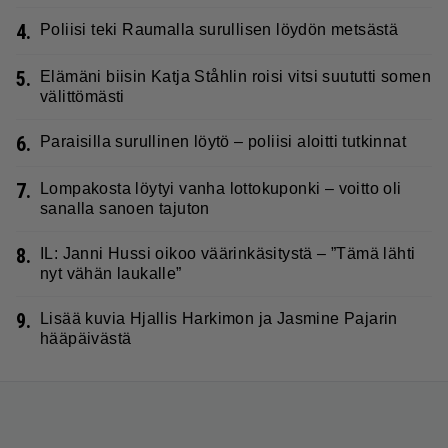
4.
Poliisi teki Raumalla surullisen löydön metsästä
5.
Elämäni biisin Katja Ståhlin roisi vitsi suututti somen
välittömästi
6.
Paraisilla surullinen löytö – poliisi aloitti tutkinnat
7.
Lompakosta löytyi vanha lottokuponki – voitto oli
sanalla sanoen tajuton
8.
IL: Janni Hussi oikoo väärinkäsitystä – ”Tämä lähti
nyt vähän laukalle”
9.
Lisää kuvia Hjallis Harkimon ja Jasmine Pajarin
hääpäivästä