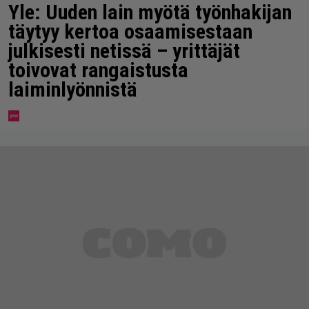
Yle: Uuden lain myötä työnhakijan
täytyy kertoa osaamisestaan
julkisesti netissä – yrittäjät
toivovat rangaistusta
laiminlyönnistä