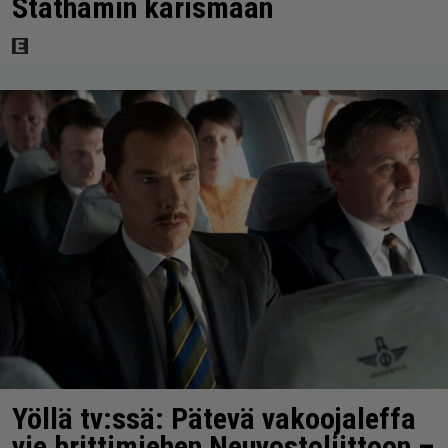
Stathamin karismaan
Yöllä tv:ssä: Pätevä vakoojaleffa
vie brittimiehen Neuvostoliittoon –