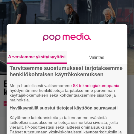
Arvostamme yksityisyyttäsi
Valintasi
Tarvitsemme suostumuksesi tarjotaksemme
henkilökohtaisen käyttökokemuksen
Eppu Normaalin viimeinen
Me ja huolellisesti valitsemamme
88 teknologiakumppania
konsertti esitetään Ylellä
hyödynnämme henkilötietoja tarjotaksemme paremman
käyttäjäkokemuksen sekä kohdentaaksemme sisältöä ja
mainoksia.
Hyväksymällä suostut tietojesi käyttöön seuraavasti
Käytämme laitetunnisteita ja tallennamme evästeitä
laitteellesi saadaksemme tietoja esimerkiksi sivuista, joilla
vierailit, IP-osoitteestasi sekä laitteesi ominaisuuksista.
Pääset tutustumaan yksityiskohtaisesti käyttötarkoituksiin ja