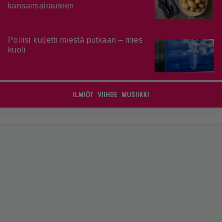
kansansairauteen
Poliisi kuljetti miestä putkaan – mies
kuoli
ILMIÖT
VIIHDE
MUSIIKKI