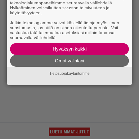
teknologiakumppaneihimme seuraavalla välilehdellä.
Hylkääminen voi vaikuttaa sivuston toimivuuteen ja
käytettävyyteen.
Jotkin teknologiamme voivat käsitellä tietoja myös ilman
suostumusta, jos niillä on siihen oikeutettu peruste. Voit
vastustaa tätä tai muuttaa asetuksiasi milloin tahansa
seuraavalla välilehdellä.
Hyväksyn kaikki
Omat valintani
Tietosuojakäytäntömme
LUETUIMMAT JUTUT