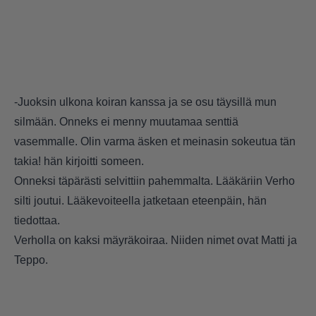
-Juoksin ulkona koiran kanssa ja se osu täysillä mun
silmään. Onneks ei menny muutamaa senttiä
vasemmalle. Olin varma äsken et meinasin sokeutua tän
takia! hän kirjoitti someen.
Onneksi täpärästi selvittiin pahemmalta. Lääkäriin Verho
silti joutui. Lääkevoiteella jatketaan eteenpäin, hän
tiedottaa.
Verholla on kaksi mäyräkoiraa. Niiden nimet ovat Matti ja
Teppo.