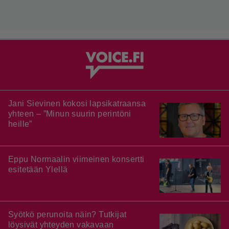
Jani Sievinen kokosi lapsikatraansa
yhteen – ”Minun suurin perintöni
heille”
Eppu Normaalin viimeinen konsertti
esitetään Ylellä
Syötkö perunoita näin? Tutkijat
löysivät yhteyden vakavaan