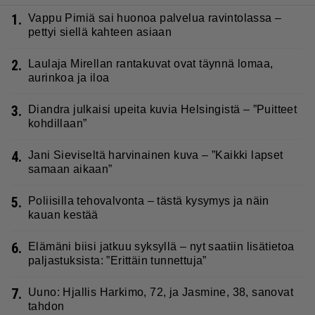
1.
Vappu Pimiä sai huonoa palvelua ravintolassa –
pettyi siellä kahteen asiaan
2.
Laulaja Mirellan rantakuvat ovat täynnä lomaa,
aurinkoa ja iloa
3.
Diandra julkaisi upeita kuvia Helsingistä – ”Puitteet
kohdillaan”
4.
Jani Sieviseltä harvinainen kuva – ”Kaikki lapset
samaan aikaan”
5.
Poliisilla tehovalvonta – tästä kysymys ja näin
kauan kestää
6.
Elämäni biisi jatkuu syksyllä – nyt saatiin lisätietoa
paljastuksista: ”Erittäin tunnettuja”
7.
Uuno: Hjallis Harkimo, 72, ja Jasmine, 38, sanovat
tahdon