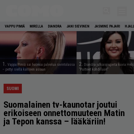
VAPPU PIMIÄ
MIRELLA
DIANDRA
JANI SIEVINEN
JASMINE PAJARI
HJAL
1.
2.
Vappu Pimiä sai huonoa palvelua ravintolassa
Diandra julkaisi upeita kuvia Hels
– pettyi siellä kahteen asiaan
”Puitteet kohdillaan”
SUOMI
Suomalainen tv-kaunotar joutui
erikoiseen onnettomuuteen Matin
ja Tepon kanssa – lääkäriin!