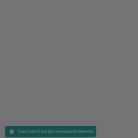
Lisää Como.fi Googlen ensisijaiseksi lähteeksi