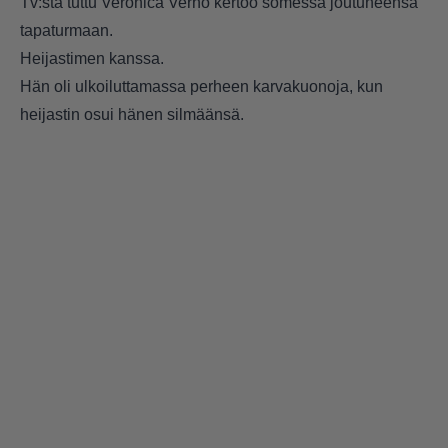
Tv:stä tuttu Veronica Verho kertoo somessa joutuneensa
tapaturmaan.
Heijastimen kanssa.
Hän oli ulkoiluttamassa perheen karvakuonoja, kun
heijastin osui hänen silmäänsä.