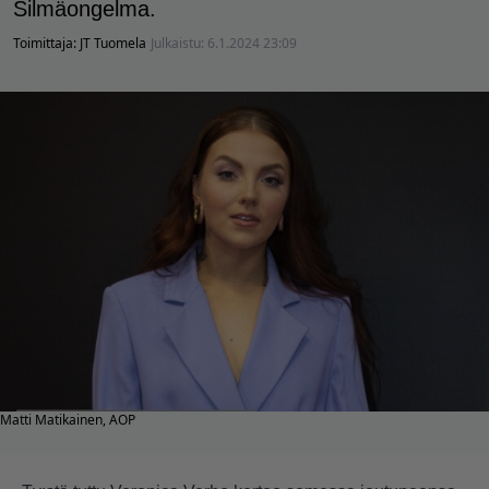
Silmäongelma.
Toimittaja:
JT Tuomela
Julkaistu:
6.1.2024 23:09
Matti Matikainen, AOP