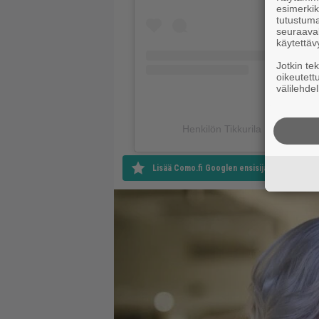
esimerkiks
tutustuma
seuraaval
käytettäv
Jotkin te
oikeutett
välilehdel
Henkilön Tikkurila Festivaali (@
Lisää Como.fi Googlen ensisijaiseksi lähteek