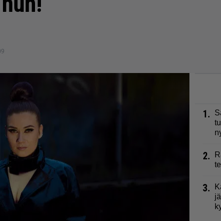
 huh!
09
1.
S
t
n
2.
R
t
3.
K
j
k