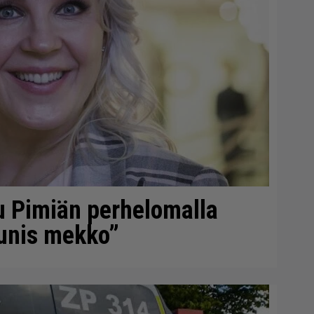
u Pimiän perhelomalla
aunis mekko”