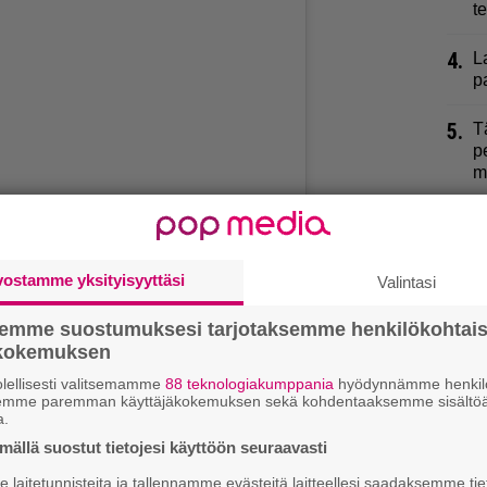
t
4.
L
p
5.
T
p
m
6.
2
r
vostamme yksityisyyttäsi
Valintasi
7.
K
j
semme suostumuksesi tarjotaksemme henkilökohtai
k
ökokemuksen
8.
lellisesti valitsemamme
88 teknologiakumppania
hyödynnämme henkilö
P
semme paremman käyttäjäkokemuksen sekä kohdentaaksemme sisältöä
a.
9.
K
ällä suostut tietojesi käyttöön seuraavasti
l
laitetunnisteita ja tallennamme evästeitä laitteellesi saadaksemme tie