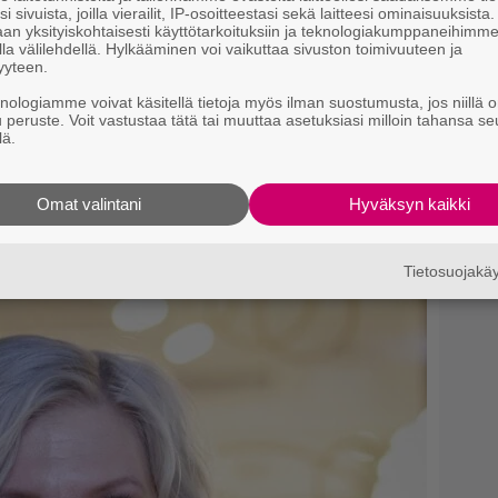
i sivuista, joilla vierailit, IP-osoitteestasi sekä laitteesi ominaisuuksista
an yksityiskohtaisesti käyttötarkoituksiin ja teknologiakumppaneihimm
la välilehdellä. Hylkääminen voi vaikuttaa sivuston toimivuuteen ja
yyteen.
knologiamme voivat käsitellä tietoja myös ilman suostumusta, jos niillä o
u peruste. Voit vastustaa tätä tai muuttaa asetuksiasi milloin tahansa se
lä.
tikkurilafestivaali) jakama julkaisu
Omat valintani
Hyväksyn kaikki
si
Tietosuojak