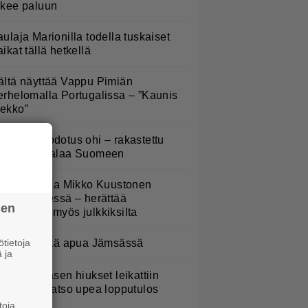
ekee paluun
aulaja Marionilla todella tuskaiset
aikat tällä hetkellä
ältä näyttää Vappu Pimiän
erhelomalla Portugalissa – ”Kaunis
ekko”
5 vuoden odotus ohi – rakastettu
ockyhtye palaa Suomeen
atja Ståhl ja Mikko Kuustonen
älleen yhdessä – herättää
sen
ysymyksiä myös julkkiksilta
tietoja
oliisi pyytää apua Jämsässä
 ja
erttu Rissasen hiukset leikattiin
yhyeksi – katso upea lopputulos
toja