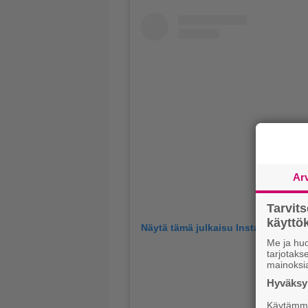
Ar
Tarvit
käytt
Näytä tämä julkaisu Instagramissa
Me ja huo
tarjotak
mainoksi
Hyväksym
Käytämme 