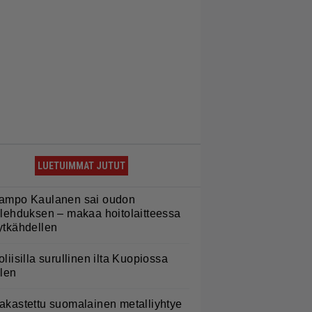
LUETUIMMAT JUTUT
ampo Kaulanen sai oudon
ulehduksen – makaa hoitolaitteessa
ytkähdellen
oliisilla surullinen ilta Kuopiossa
ilen
akastettu suomalainen metalliyhtye