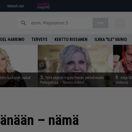
i
Meteli.net
Etsi
OEL HARKIMO
TERVEYS
KERTTU RISSANEN
ILKKA "ILE" VAINIO
5.
6.
della tuskaiset paikat
Tältä näyttää Vappu Pimiän perhelomalla
Katja S
Portugalissa – ”Kaunis mekko”
yhdessä – 
 tänään – nämä