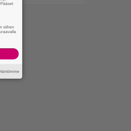
. Pääset
e
n siihen
uraavalla
äytäntömme