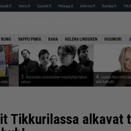
isodi.fi
Voice.fi
Soundi.fi
Pelaaja.fi
Inferno.fi
Rumba.fi
Tilt.f
ETUSIVU
UUSIMMAT
MUSIIKKI
 RUNG
VAPPU PIMIÄ
RAHA
HELENA LINDGREN
HUUMORI
J
3.
4.
Rakastettu suomalainen metalliyhtye tekee
Laulaja Marionilla to
 eilen
paluun
tällä hetkellä
it Tikkurilassa alkavat