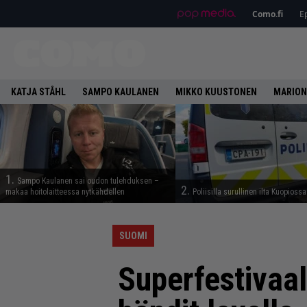
Como.fi
Ep
KATJA STÅHL
SAMPO KAULANEN
MIKKO KUUSTONEN
MARION
1.
Sampo Kaulanen sai oudon tulehduksen –
2.
makaa hoitolaitteessa nytkähdellen
Poliisilla surullinen ilta Kuopiossa
SUOMI
Superfestivaal