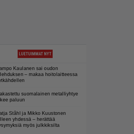
LUETUIMMAT NYT
ampo Kaulanen sai oudon
ulehduksen – makaa hoitolaitteessa
ytkähdellen
akastettu suomalainen metalliyhtye
ekee paluun
atja Ståhl ja Mikko Kuustonen
älleen yhdessä – herättää
ysymyksiä myös julkkiksilta