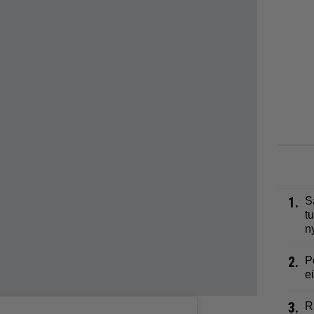
1.
S
t
n
2.
P
e
3.
R