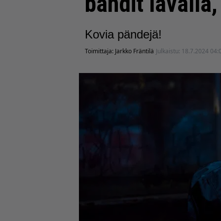
bändit lavalla,
Kovia pändejä!
Toimittaja:
Jarkko Fräntilä
Julkaistu:
18.7.2024 04: