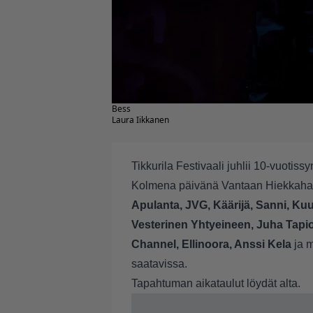
Bess
Laura Iikkanen
Tikkurila Festivaali juhlii 10-vuotis
Kolmena päivänä Vantaan Hiekkahar
Apulanta, JVG, Käärijä, Sanni, Kuu
Vesterinen Yhtyeineen, Juha Tapi
Channel, Ellinoora, Anssi Kela
ja m
saatavissa.
Tapahtuman aikataulut löydät alta.