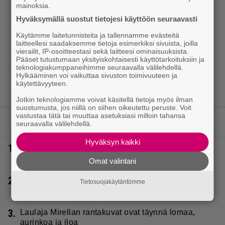
mainoksia.
Hyväksymällä suostut tietojesi käyttöön seuraavasti
Käytämme laitetunnisteita ja tallennamme evästeitä
laitteellesi saadaksemme tietoja esimerkiksi sivuista, joilla
vierailit, IP-osoitteestasi sekä laitteesi ominaisuuksista.
Pääset tutustumaan yksityiskohtaisesti käyttötarkoituksiin ja
teknologiakumppaneihimme seuraavalla välilehdellä.
Hylkääminen voi vaikuttaa sivuston toimivuuteen ja
käytettävyyteen.
Jotkin teknologiamme voivat käsitellä tietoja myös ilman
suostumusta, jos niillä on siihen oikeutettu peruste. Voit
vastustaa tätä tai muuttaa asetuksiasi milloin tahansa
LUETUIMMAT JUTUT
seuraavalla välilehdellä.
Hyväksyn kaikki
1.
Vappu Pimiä sai huonoa palvelua ravintolassa –
pettyi siellä kahteen asiaan
Omat valintani
2.
Diandra julkaisi upeita kuvia Helsingistä – ”Puitteet
Tietosuojakäytäntömme
kohdillaan”
3.
Laulaja Mirellan rantakuvat ovat täynnä lomaa,
aurinkoa ja iloa