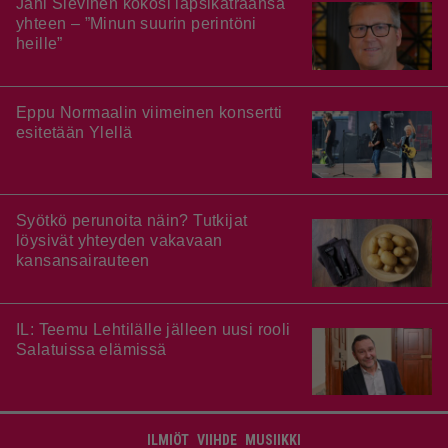
Jani Sievinen kokosi lapsikatraansa
yhteen – ”Minun suurin perintöni
heille”
Eppu Normaalin viimeinen konsertti
esitetään Ylellä
Syötkö perunoita näin? Tutkijat
löysivät yhteyden vakavaan
kansansairauteen
IL: Teemu Lehtilälle jälleen uusi rooli
Salatuissa elämissä
ILMIÖT
VIIHDE
MUSIIKKI