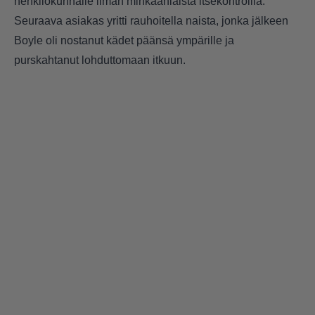
henkilökunnalle ilman minkäänlaista itsekontrollia.
Seuraava asiakas yritti rauhoitella naista, jonka jälkeen
Boyle oli nostanut kädet päänsä ympärille ja
purskahtanut lohduttomaan itkuun.