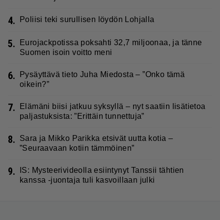
4.
Poliisi teki surullisen löydön Lohjalla
5.
Eurojackpotissa poksahti 32,7 miljoonaa, ja tänne
Suomen isoin voitto meni
6.
Pysäyttävä tieto Juha Miedosta – ”Onko tämä
oikein?”
7.
Elämäni biisi jatkuu syksyllä – nyt saatiin lisätietoa
paljastuksista: ”Erittäin tunnettuja”
8.
Sara ja Mikko Parikka etsivät uutta kotia –
”Seuraavaan kotiin tämmöinen”
9.
IS: Mysteerivideolla esiintynyt Tanssii tähtien
kanssa -juontaja tuli kasvoillaan julki