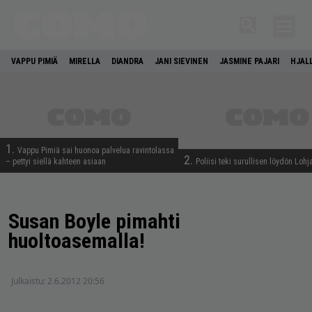
VAPPU PIMIÄ
MIRELLA
DIANDRA
JANI SIEVINEN
JASMINE PAJARI
HJAL
1.
Vappu Pimiä sai huonoa palvelua ravintolassa
2.
– pettyi siellä kahteen asiaan
Poliisi teki surullisen löydön Lohj
Susan Boyle pimahti
huoltoasemalla!
Julkaistu:
2.6.2012 20:56