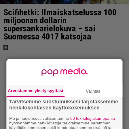
Scifihetki: Ilmaiskatselussa 100
miljoonan dollarin
supersankarielokuva – sai
Suomessa 4017 katsojaa
Arvostamme yksityisyyttäsi
Valintasi
Tarvitsemme suostumuksesi tarjotaksemme
henkilökohtaisen käyttökokemuksen
Me ja huolellisesti valitsemamme
88 teknologiakumppania
hyödynnämme henkilötietoja tarjotaksemme paremman
käyttäjäkokemuksen sekä kohdentaaksemme sisältöä ja