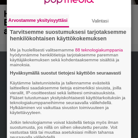
Heikki Paasonen kaunistautui
Eppujen keikalle – ”Jutunjuurta
Arvostamme yksityisyyttäsi
Valintasi
aikaiseksi tänään Tampereella”
Tarvitsemme suostumuksesi tarjotaksemme
henkilökohtaisen käyttökokemuksen
Me ja huolellisesti valitsemamme
88 teknologiakumppania
hyödynnämme henkilötietoja tarjotaksemme paremman
käyttäjäkokemuksen sekä kohdentaaksemme sisältöä ja
mainoksia.
Hyväksymällä suostut tietojesi käyttöön seuraavasti
Käytämme laitetunnisteita ja tallennamme evästeitä
laitteellesi saadaksemme tietoja esimerkiksi sivuista, joilla
vierailit, IP-osoitteestasi sekä laitteesi ominaisuuksista.
Pääset tutustumaan yksityiskohtaisesti käyttötarkoituksiin ja
teknologiakumppaneihimme seuraavalla välilehdellä.
Hylkääminen voi vaikuttaa sivuston toimivuuteen ja
käytettävyyteen.
Jotkin teknologiamme voivat käsitellä tietoja myös ilman
suostumusta, jos niillä on siihen oikeutettu peruste. Voit
vastustaa tätä tai muuttaa asetuksiasi milloin tahansa
seuraavalla välilehdellä.