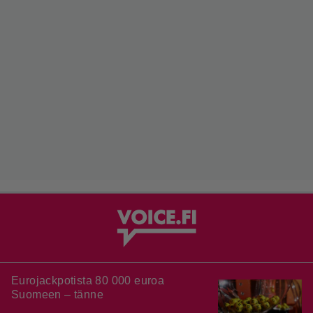
Eurojackpotista 80 000 euroa
Suomeen – tänne