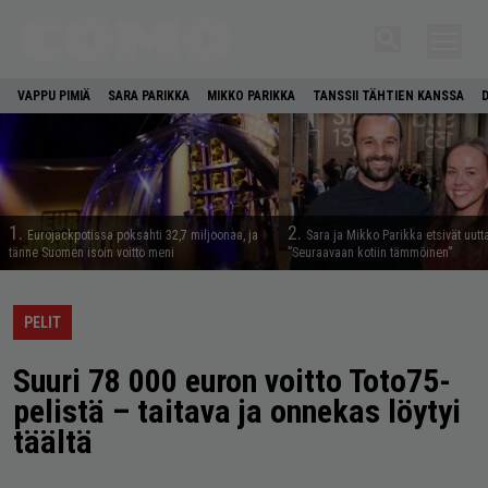
VAPPU PIMIÄ
SARA PARIKKA
MIKKO PARIKKA
TANSSII TÄHTIEN KANSSA
1.
2.
Eurojackpotissa poksahti 32,7 miljoonaa, ja
Sara ja Mikko Parikka etsivät uutt
tänne Suomen isoin voitto meni
”Seuraavaan kotiin tämmöinen”
PELIT
Suuri 78 000 euron voitto Toto75-
pelistä – taitava ja onnekas löytyi
täältä