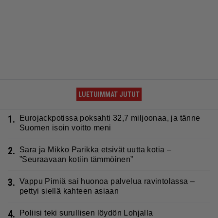
LUETUIMMAT JUTUT
1.
Eurojackpotissa poksahti 32,7 miljoonaa, ja tänne
Suomen isoin voitto meni
2.
Sara ja Mikko Parikka etsivät uutta kotia –
”Seuraavaan kotiin tämmöinen”
3.
Vappu Pimiä sai huonoa palvelua ravintolassa –
pettyi siellä kahteen asiaan
4.
Poliisi teki surullisen löydön Lohjalla