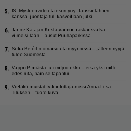
5.
IS: Mysteerivideolla esiintynyt Tanssii tähtien
kanssa -juontaja tuli kasvoillaan julki
6.
Janne Katajan Krista-vaimon raskausvatsa
viimeisillään – pusut Puuhaparkissa
7.
Sofia Belórfin omaisuutta myynnissä – jälleenmyyjä
tulee Suomesta
8.
Vappu Pimiästä tuli miljoonikko – eikä yksi milli
edes riitä, näin se tapahtui
9.
Vieläkö muistat tv-kuuluttaja-missi Anna-Liisa
Tiluksen – tuore kuva