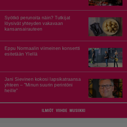
Syötkö perunoita näin? Tutkijat
löysivät yhteyden vakavaan
kansansairauteen
Eppu Normaalin viimeinen konsertti
esitetään Ylellä
Jani Sievinen kokosi lapsikatraansa
yhteen – ”Minun suurin perintöni
heille”
ILMIÖT
VIIHDE
MUSIIKKI