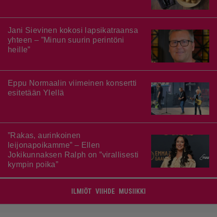
Jani Sievinen kokosi lapsikatraansa
yhteen – ”Minun suurin perintöni
heille”
Eppu Normaalin viimeinen konsertti
esitetään Ylellä
”Rakas, aurinkoinen
leijonapoikamme” – Ellen
Jokikunnaksen Ralph on ”virallisesti
kympin poika”
ILMIÖT
VIIHDE
MUSIIKKI