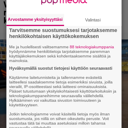
Vappu Pimiä sai huonoa palvelua
ravintolassa – pettyi siellä
kahteen asiaan
Arvostamme yksityisyyttäsi
Valintasi
Tarvitsemme suostumuksesi tarjotaksemme
henkilökohtaisen käyttökokemuksen
Me ja huolellisesti valitsemamme
88 teknologiakumppania
hyödynnämme henkilötietoja tarjotaksemme paremman
käyttäjäkokemuksen sekä kohdentaaksemme sisältöä ja
mainoksia.
Hyväksymällä suostut tietojesi käyttöön seuraavasti
Käytämme laitetunnisteita ja tallennamme evästeitä
laitteellesi saadaksemme tietoja esimerkiksi sivuista, joilla
vierailit, IP-osoitteestasi sekä laitteesi ominaisuuksista.
Pääset tutustumaan yksityiskohtaisesti käyttötarkoituksiin ja
teknologiakumppaneihimme seuraavalla välilehdellä.
Hylkääminen voi vaikuttaa sivuston toimivuuteen ja
käytettävyyteen.
Jotkin teknologiamme voivat käsitellä tietoja myös ilman
suostumusta, jos niillä on siihen oikeutettu peruste. Voit
vastustaa tätä tai muuttaa asetuksiasi milloin tahansa
seuraavalla välilehdellä.