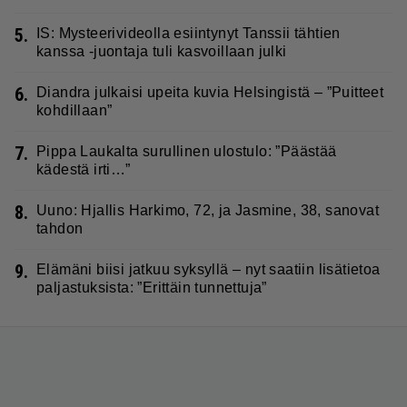
5.
IS: Mysteerivideolla esiintynyt Tanssii tähtien
kanssa -juontaja tuli kasvoillaan julki
6.
Diandra julkaisi upeita kuvia Helsingistä – ”Puitteet
kohdillaan”
7.
Pippa Laukalta surullinen ulostulo: ”Päästää
kädestä irti…”
8.
Uuno: Hjallis Harkimo, 72, ja Jasmine, 38, sanovat
tahdon
9.
Elämäni biisi jatkuu syksyllä – nyt saatiin lisätietoa
paljastuksista: ”Erittäin tunnettuja”