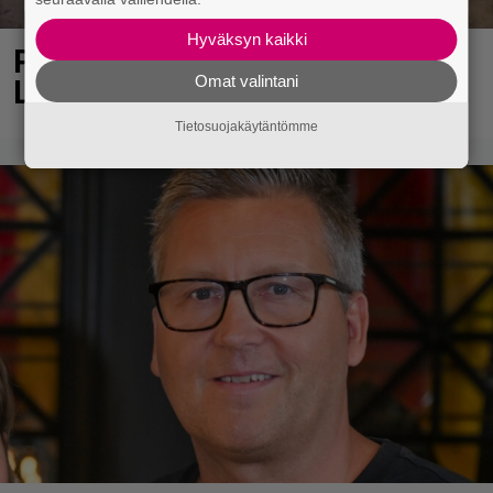
Hyväksyn kaikki
Poliisi teki surullisen löydön
Omat valintani
Lohjalla
Tietosuojakäytäntömme