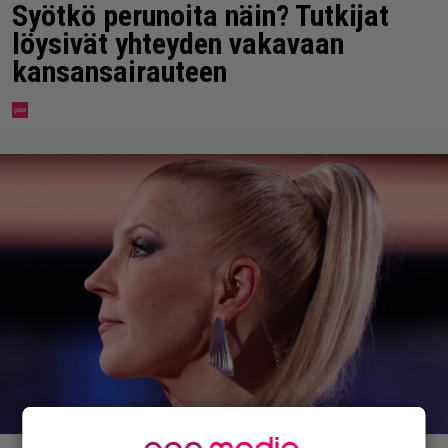
Syötkö perunoita näin? Tutkijat
löysivät yhteyden vakavaan
kansansairauteen