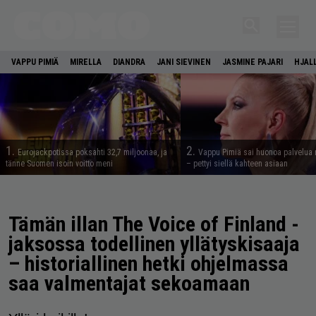
VAPPU PIMIÄ
MIRELLA
DIANDRA
JANI SIEVINEN
JASMINE PAJARI
HJAL
1.
2.
Eurojackpotissa poksahti 32,7 miljoonaa, ja
Vappu Pimiä sai huonoa palvelua 
tänne Suomen isoin voitto meni
– pettyi siellä kahteen asiaan
Tämän illan The Voice of Finland -
jaksossa todellinen yllätyskisaaja
– historiallinen hetki ohjelmassa
saa valmentajat sekoamaan