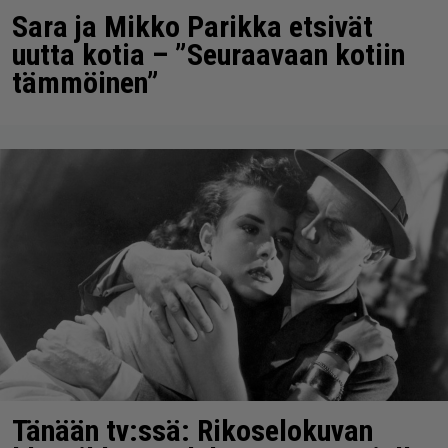
Sara ja Mikko Parikka etsivät
uutta kotia – ”Seuraavaan kotiin
tämmöinen”
Tänään tv:ssä: Rikoselokuvan