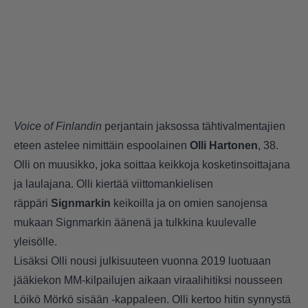
Voice of Finlandin
perjantain jaksossa tähtivalmentajien
eteen astelee nimittäin espoolainen
Olli Hartonen
, 38.
Olli on muusikko, joka soittaa keikkoja kosketinsoittajana
ja laulajana. Olli kiertää viittomankielisen
räppäri
Signmarkin
keikoilla ja on omien sanojensa
mukaan Signmarkin äänenä ja tulkkina kuulevalle
yleisölle.
Lisäksi Olli nousi julkisuuteen vuonna 2019 luotuaan
jääkiekon MM-kilpailujen aikaan viraalihitiksi nousseen
Löikö Mörkö sisään -kappaleen. Olli kertoo hitin synnystä