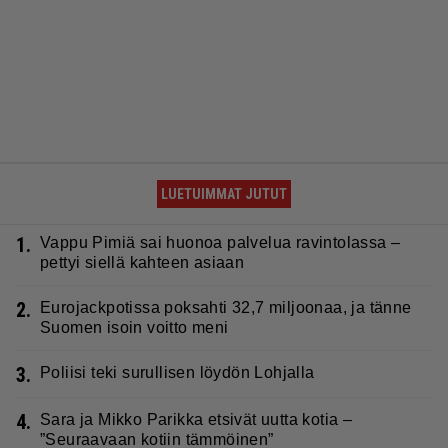
LUETUIMMAT JUTUT
1.
Vappu Pimiä sai huonoa palvelua ravintolassa –
pettyi siellä kahteen asiaan
2.
Eurojackpotissa poksahti 32,7 miljoonaa, ja tänne
Suomen isoin voitto meni
3.
Poliisi teki surullisen löydön Lohjalla
4.
Sara ja Mikko Parikka etsivät uutta kotia –
”Seuraavaan kotiin tämmöinen”