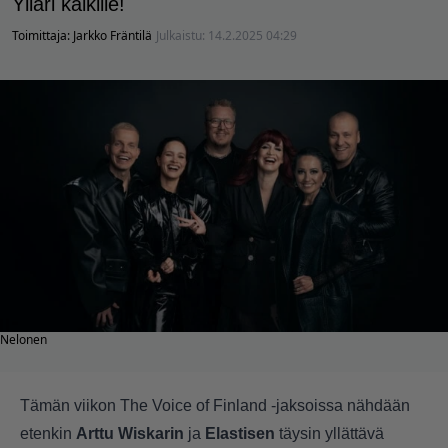
Ylläri kaikille!
Toimittaja:
Jarkko Fräntilä
Julkaistu:
14.2.2025 04:29
Nelonen
Tämän viikon The Voice of Finland -jaksoissa nähdään
etenkin
Arttu Wiskarin
ja
Elastisen
täysin yllättävä