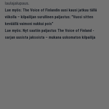
laulajalupaus.
Lue myös:
The Voice of Finlandin uusi kausi jatkuu tällä
viikolla – kilpailijan surullinen paljastus: ”Vuosi sitten
keväällä vaimoni nukkui pois”
Lue myös:
Nyt saatiin paljastus The Voice of Finland -
sarjan uusista jaksoista – mukana uskomaton kilpailija