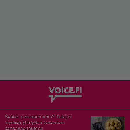
Syötkö perunoita näin? Tutkijat
löysivät yhteyden vakavaan
kansansairauteen