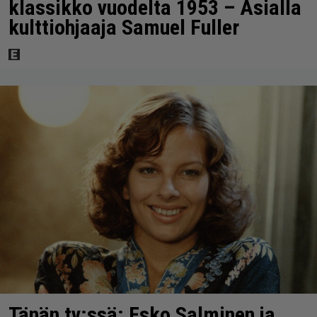
klassikko vuodelta 1953 – Asialla
kulttiohjaaja Samuel Fuller
Tänän tv:ssä: Esko Salminen ja