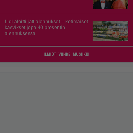
Lidl aloitti jättialennukset – kotimaiset
kasvikset jopa 40 prosentin
alennuksessa
ILMIÖT
VIIHDE
MUSIIKKI