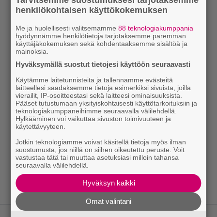
Tarvitsemme suostumuksesi tarjotaksemme
henkilökohtaisen käyttökokemuksen
Me ja huolellisesti valitsemamme
88 teknologiakumppania
hyödynnämme henkilötietoja tarjotaksemme paremman
käyttäjäkokemuksen sekä kohdentaaksemme sisältöä ja
mainoksia.
Hyväksymällä suostut tietojesi käyttöön seuraavasti
Käytämme laitetunnisteita ja tallennamme evästeitä
laitteellesi saadaksemme tietoja esimerkiksi sivuista, joilla
vierailit, IP-osoitteestasi sekä laitteesi ominaisuuksista.
Pääset tutustumaan yksityiskohtaisesti käyttötarkoituksiin ja
teknologiakumppaneihimme seuraavalla välilehdellä.
Hylkääminen voi vaikuttaa sivuston toimivuuteen ja
käytettävyyteen.
Jotkin teknologiamme voivat käsitellä tietoja myös ilman
suostumusta, jos niillä on siihen oikeutettu peruste. Voit
vastustaa tätä tai muuttaa asetuksiasi milloin tahansa
seuraavalla välilehdellä.
Hyväksyn kaikki
Omat valintani