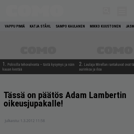
VAPPU PIMIÄ
KATJA STÅHL
SAMPO KAULANEN
MIKKO KUUSTONEN
JASM
1.
2.
Poliisilla tehovalvonta – tästä kysymys ja näin
Laulaja Mirellan rantakuvat ovat 
kauan kestää
aurinkoa ja iloa
Tässä on päätös Adam Lambertin
oikeusjupakalle!
Julkaistu:
1.3.2012 11:58