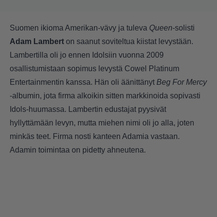
Suomen ikioma Amerikan-vävy ja tuleva
Queen
-solisti
Adam Lambert
on saanut soviteltua kiistat levystään.
Lambertilla oli jo ennen Idolsiin vuonna 2009
osallistumistaan sopimus levystä Cowel Platinum
Entertainmentin kanssa. Hän oli äänittänyt
Beg For Mercy
-albumin, jota firma alkoikin sitten markkinoida sopivasti
Idols-huumassa. Lambertin edustajat pyysivät
hyllyttämään levyn, mutta miehen nimi oli jo alla, joten
minkäs teet. Firma nosti kanteen Adamia vastaan.
Adamin toimintaa on pidetty ahneutena.