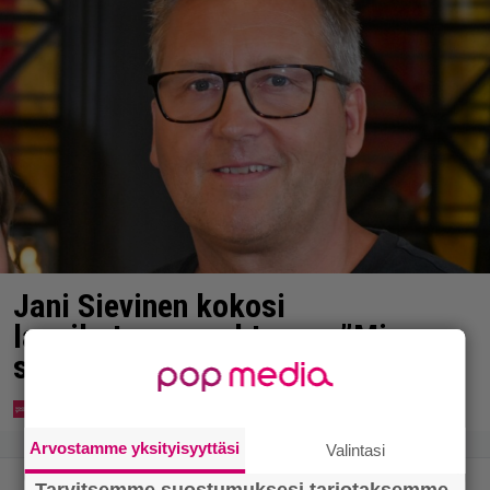
Jani Sievinen kokosi
lapsikatraansa yhteen – ”Minun
suurin perintöni heille”
Arvostamme yksityisyyttäsi
Valintasi