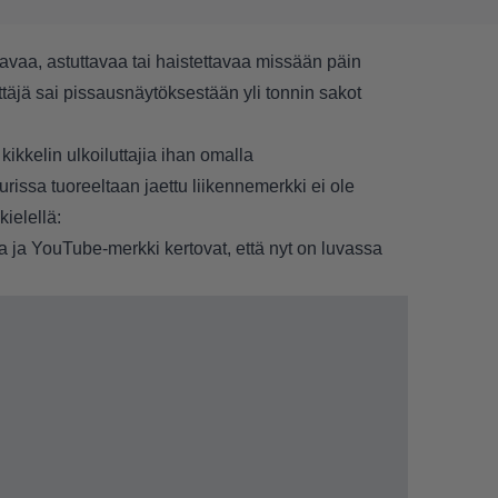
tavaa, astuttavaa tai haistettavaa missään päin
ttäjä sai pissausnäytöksestään yli tonnin sakot
ikkelin ulkoiluttajia ihan omalla
issa tuoreeltaan jaettu liikennemerkki ei ole
ielellä:
ra ja YouTube-merkki kertovat, että nyt on luvassa