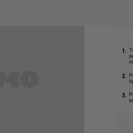
1.
T
p
m
2.
P
k
3.
P
e