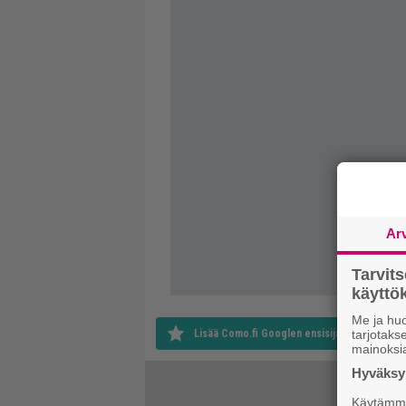
Ar
Tarvit
käytt
Me ja huo
Lisää Como.fi Googlen ensisijaiseksi lähteek
tarjotak
mainoksi
Hyväksym
Käytämme 