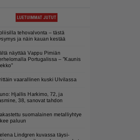
LUETUIMMAT JUTUT
oliisilla tehovalvonta – tästä
ysymys ja näin kauan kestää
ältä näyttää Vappu Pimiän
erhelomalla Portugalissa – ”Kaunis
ekko”
rittäin vaarallinen kuski Ulvilassa
uno: Hjallis Harkimo, 72, ja
asmine, 38, sanovat tahdon
akastettu suomalainen metalliyhtye
ekee paluun
elena Lindgren kuvassa täysi-