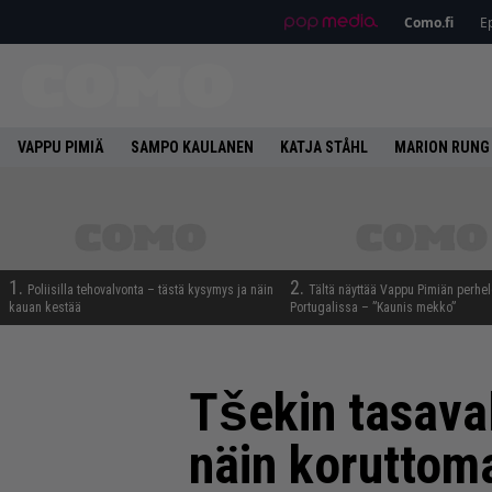
Como.fi
Ep
VAPPU PIMIÄ
SAMPO KAULANEN
KATJA STÅHL
MARION RUNG
1.
2.
Poliisilla tehovalvonta – tästä kysymys ja näin
Tältä näyttää Vappu Pimiän perhe
kauan kestää
Portugalissa – ”Kaunis mekko”
Tšekin tasaval
näin koruttoma