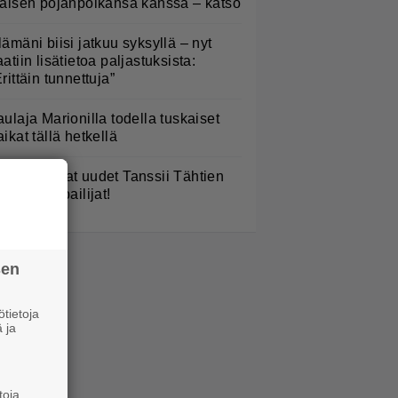
käisen pojanpoikansa kanssa – katso
lämäni biisi jatkuu syksyllä – nyt
aatiin lisätietoa paljastuksista:
Erittäin tunnettuja”
aulaja Marionilla todella tuskaiset
aikat tällä hetkellä
TV: He ovat uudet Tanssii Tähtien
anssa -kilpailijat!
sen
tietoja
 ja
toja