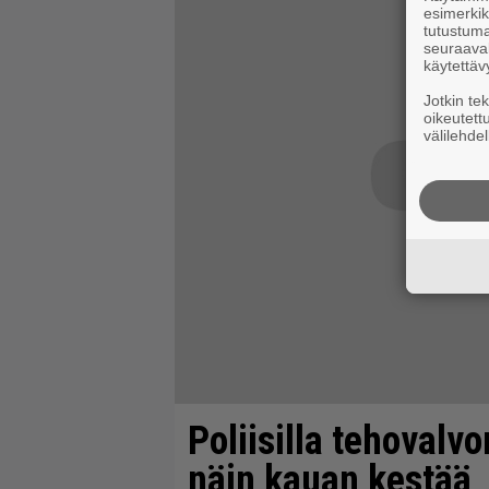
esimerkiks
tutustuma
seuraaval
käytettäv
Jotkin te
oikeutett
välilehdel
Poliisilla tehovalv
näin kauan kestää