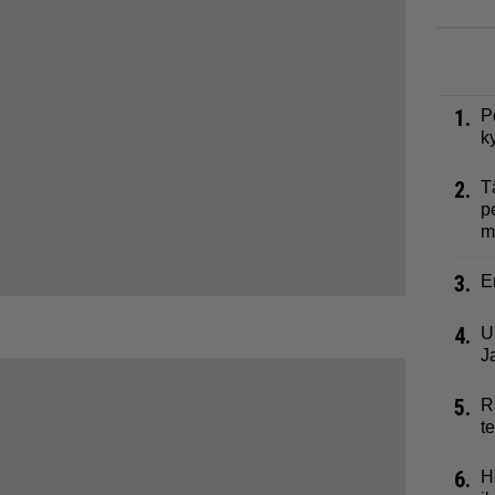
1.
P
k
2.
T
p
m
3.
E
4.
U
J
5.
R
t
6.
H