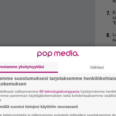
i
7.
E
s
”
8.
L
p
9.
M
K
vostamme yksityisyyttäsi
Valintasi
semme suostumuksesi tarjotaksemme henkilökohtai
ökokemuksen
lellisesti valitsemamme
88 teknologiakumppania
hyödynnämme henkilö
si
semme paremman käyttäjäkokemuksen sekä kohdentaaksemme sisältöä
a.
ällä suostut tietojesi käyttöön seuraavasti
laitetunnisteita ja tallennamme evästeitä laitteellesi saadaksemme tie