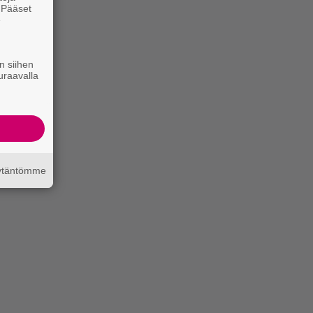
. Pääset
e
n siihen
uraavalla
äytäntömme