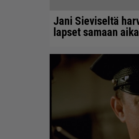
Jani Sieviseltä har
lapset samaan aik