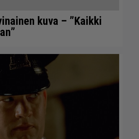
vinainen kuva – ”Kaikki
aan”