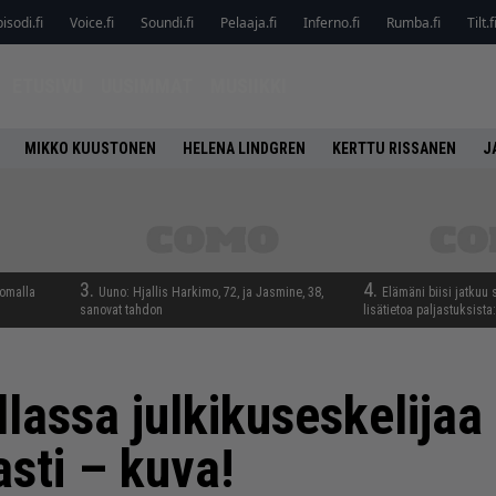
isodi.fi
Voice.fi
Soundi.fi
Pelaaja.fi
Inferno.fi
Rumba.fi
Tilt.f
ETUSIVU
UUSIMMAT
MUSIIKKI
MIKKO KUUSTONEN
HELENA LINDGREN
KERTTU RISSANEN
J
3.
4.
lomalla
Uuno: Hjallis Harkimo, 72, ja Jasmine, 38,
Elämäni biisi jatkuu 
sanovat tahdon
lisätietoa paljastuksista:
lassa julkikuseskelijaa
sti – kuva!