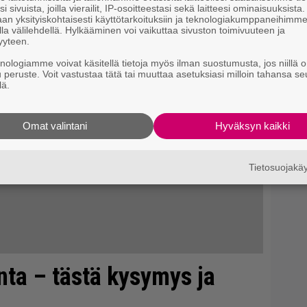
i sivuista, joilla vierailit, IP-osoitteestasi sekä laitteesi ominaisuuksista
an yksityiskohtaisesti käyttötarkoituksiin ja teknologiakumppaneihimm
la välilehdellä. Hylkääminen voi vaikuttaa sivuston toimivuuteen ja
yyteen.
knologiamme voivat käsitellä tietoja myös ilman suostumusta, jos niillä o
u peruste. Voit vastustaa tätä tai muuttaa asetuksiasi milloin tahansa se
lä.
Omat valintani
Hyväksyn kaikki
Tietosuojak
onta – tästä kysymys ja