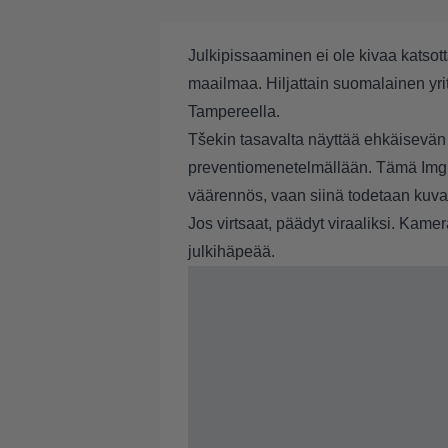
Julkipissaaminen ei ole kivaa katsot
maailmaa. Hiljattain suomalainen yri
Tampereella.
Tšekin tasavalta näyttää ehkäisevän k
preventiomenetelmällään. Tämä Imgur
väärennös, vaan siinä todetaan kuvak
Jos virtsaat, päädyt viraaliksi. Kame
julkihäpeää.