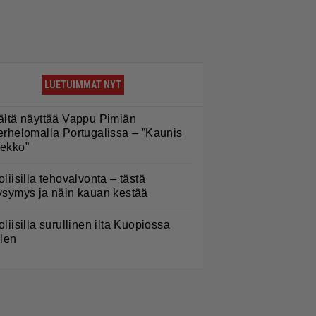
LUETUIMMAT NYT
ältä näyttää Vappu Pimiän
erhelomalla Portugalissa – ”Kaunis
ekko”
oliisilla tehovalvonta – tästä
ysymys ja näin kauan kestää
oliisilla surullinen ilta Kuopiossa
ilen