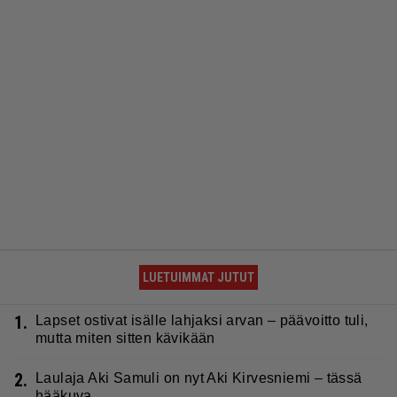
LUETUIMMAT JUTUT
1.
Lapset ostivat isälle lahjaksi arvan – päävoitto tuli,
mutta miten sitten kävikään
2.
Laulaja Aki Samuli on nyt Aki Kirvesniemi – tässä
hääkuva