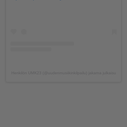
Henkilön UMK23 (@uudenmusiikinkilpailu) jakama julkaisu