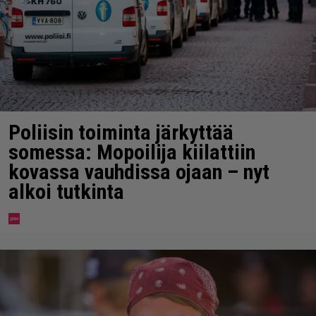
Poliisin toiminta järkyttää
somessa: Mopoilija kiilattiin
kovassa vauhdissa ojaan – nyt
alkoi tutkinta