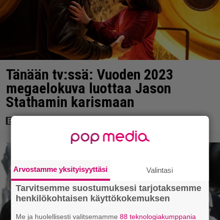
Tänään tv:ssä: Vuoden 2023
megaelokuva luottaa Jason
Stathamin karismaan
Arvostamme yksityisyyttäsi
Valintasi
Tarvitsemme suostumuksesi tarjotaksemme
henkilökohtaisen käyttökokemuksen
Me ja huolellisesti valitsemamme
88 teknologiakumppania