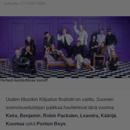
Julkaistu:
11.1.2023 10:04
Yle/Nelli Kenttä/Miska Voinoff
Uuden Musiikin Kilpailun finalistit on valittu. Suomen
euroviisuedustajan paikkaa havittelevat tänä vuonna
Keira, Benjamin, Robin Packalen, Lxandra, Käärijä,
Kuumaa
sekä
Portion Boys
.