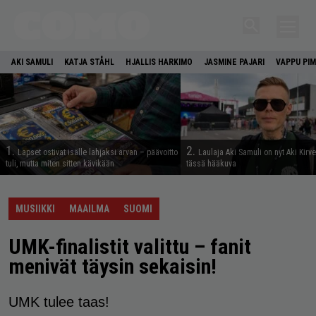
AKI SAMULI
KATJA STÅHL
HJALLIS HARKIMO
JASMINE PAJARI
VAPPU PIM
1.
2.
Lapset ostivat isälle lahjaksi arvan – päävoitto
Laulaja Aki Samuli on nyt Aki Kirv
tuli, mutta miten sitten kävikään
tässä hääkuva
MUSIIKKI
MAAILMA
SUOMI
UMK-finalistit valittu – fanit
menivät täysin sekaisin!
UMK tulee taas!