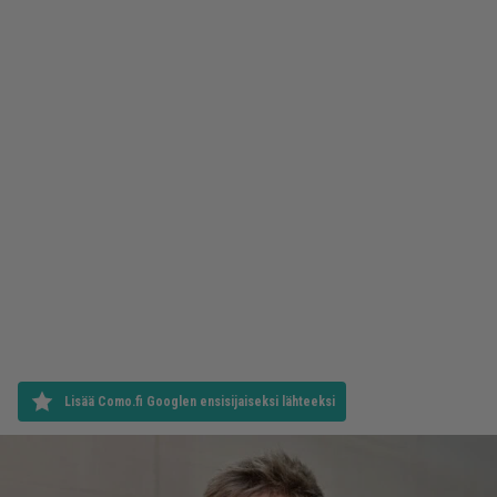
Lisää Como.fi Googlen ensisijaiseksi lähteeksi