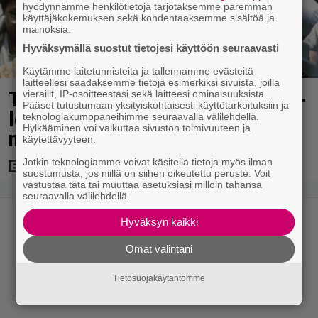
hyödynnämme henkilötietoja tarjotaksemme paremman
käyttäjäkokemuksen sekä kohdentaaksemme sisältöä ja
mainoksia.
Hyväksymällä suostut tietojesi käyttöön seuraavasti
Käytämme laitetunnisteita ja tallennamme evästeitä
laitteellesi saadaksemme tietoja esimerkiksi sivuista, joilla
Tänään tv:ssä: Vuoden 1997 Bond-
vierailit, IP-osoitteestasi sekä laitteesi ominaisuuksista.
Pääset tutustumaan yksityiskohtaisesti käyttötarkoituksiin ja
leffassa nähdään hämmenttävän
teknologiakumppaneihimme seuraavalla välilehdellä.
Hylkääminen voi vaikuttaa sivuston toimivuuteen ja
nykyaikainen kännykkä
käytettävyyteen.
Jotkin teknologiamme voivat käsitellä tietoja myös ilman
suostumusta, jos niillä on siihen oikeutettu peruste. Voit
vastustaa tätä tai muuttaa asetuksiasi milloin tahansa
seuraavalla välilehdellä.
Hyväksyn kaikki
Omat valintani
Tietosuojakäytäntömme