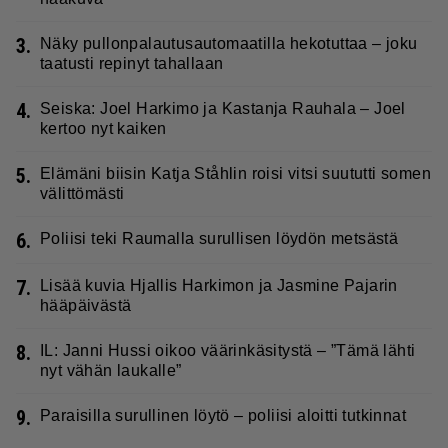
3.
Näky pullonpalautusautomaatilla hekotuttaa – joku
taatusti repinyt tahallaan
4.
Seiska: Joel Harkimo ja Kastanja Rauhala – Joel
kertoo nyt kaiken
5.
Elämäni biisin Katja Ståhlin roisi vitsi suututti somen
välittömästi
6.
Poliisi teki Raumalla surullisen löydön metsästä
7.
Lisää kuvia Hjallis Harkimon ja Jasmine Pajarin
hääpäivästä
8.
IL: Janni Hussi oikoo väärinkäsitystä – ”Tämä lähti
nyt vähän laukalle”
9.
Paraisilla surullinen löytö – poliisi aloitti tutkinnat