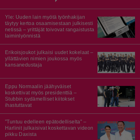
Yle: Uuden lain myötä työnhakijan
täytyy kertoa osaamisestaan julkisesti
netissä – yrittäjät toivovat rangaistusta
laiminlyönnistä
Erikoisjoukot julkaisi uudet kokelaat –
yllättävien nimien joukossa myös
kansanedustaja
Eppu Normaalin jäähyväiset
koskettivat myös presidenttiä –
Stubbin sydämelliset kiitokset
ihastuttavat
”Tuntuu edelleen epätodelliselta” –
Harlinit julkaisivat koskettavan videon
pikku Daxista