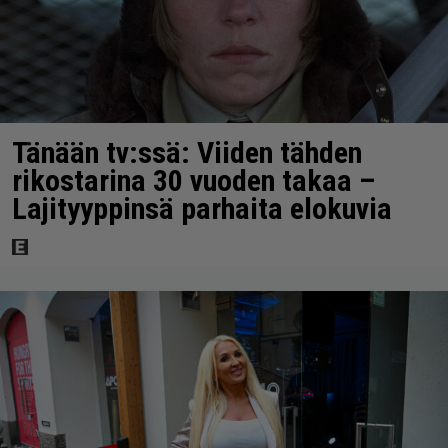
Tänään tv:ssä: Viiden tähden
rikostarina 30 vuoden takaa –
Lajityyppinsä parhaita elokuvia