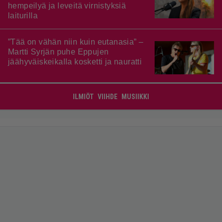
hempeilyä ja leveitä virnistyksiä
laiturilla
”Tää on vähän niin kuin eutanasia” –
Martti Syrjän puhe Eppujen
jäähyväiskeikalla kosketti ja nauratti
ILMIÖT
VIIHDE
MUSIIKKI