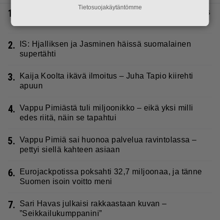
Tietosuojakäytäntömme
1.
Seiska: Laulaja Frederik lyttäsi Eput – johan oli taas
kielen käyttöä
2.
IS: Hjalliksen ja Jasminen häissä suomalainen
supertähti
3.
Kaija Koolta ikävä ilmoitus – Juha Tapio kiirehti
apuun
4.
Vappu Pimiästä tuli miljoonikko – eikä yksi milli
edes riitä, näin se tapahtui
5.
Vappu Pimiä sai huonoa palvelua ravintolassa –
pettyi siellä kahteen asiaan
6.
Eurojackpotissa poksahti 32,7 miljoonaa, ja tänne
Suomen isoin voitto meni
7.
Sari Havas julkaisi rakkaastaan kuvan –
”Seikkailukumppanini”