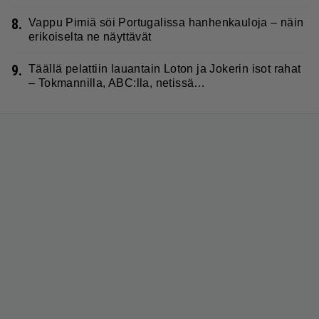
8.
Vappu Pimiä söi Portugalissa hanhenkauloja – näin
erikoiselta ne näyttävät
9.
Täällä pelattiin lauantain Loton ja Jokerin isot rahat
– Tokmannilla, ABC:lla, netissä…