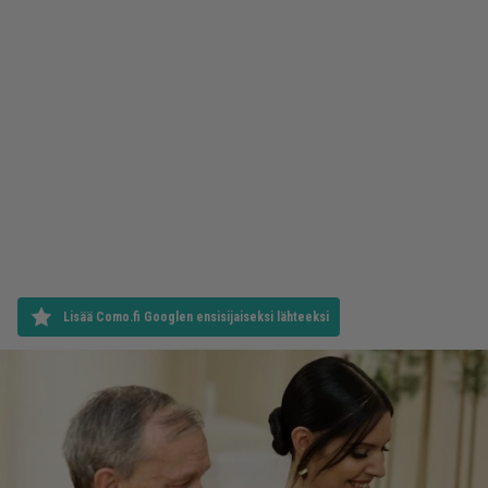
Lisää Como.fi Googlen ensisijaiseksi lähteeksi