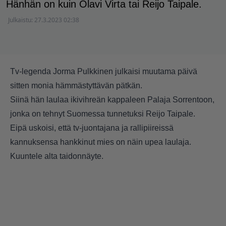
Hänhän on kuin Olavi Virta tai Reijo Taipale.
Julkaistu:
27.3.2023 02:38
Tv-legenda Jorma Pulkkinen julkaisi muutama päivä
sitten monia hämmästyttävän pätkän.
Siinä hän laulaa ikivihreän kappaleen Palaja Sorrentoon,
jonka on tehnyt Suomessa tunnetuksi Reijo Taipale.
Eipä uskoisi, että tv-juontajana ja rallipiireissä
kannuksensa hankkinut mies on näin upea laulaja.
Kuuntele alta taidonnäyte.