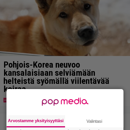
Pohjois-Korea neuvoo
kansalaisiaan selviämään
helteistä syömällä viilentävää
koiraa
Arvostamme yksityisyyttäsi
Valintasi