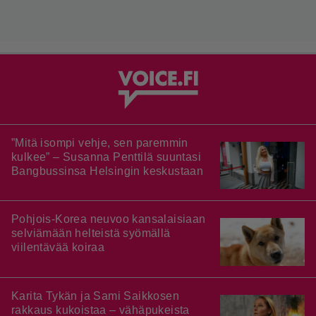
”Mitä isompi vehje, sen paremmin
kulkee” – Susanna Penttilä suuntasi
Bangbussinsa Helsingin keskustaan
Pohjois-Korea neuvoo kansalaisiaan
selviämään helteistä syömällä
viilentävää koiraa
Karita Tykän ja Sami Saikkosen
rakkaus kukoistaa – vähäpukeista