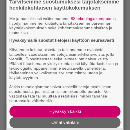
Tarvitsemme suostumuksesi tarjotaksemme
henkilökohtaisen käyttökokemuksen
Me ja huolellisesti valitsemamme
88 teknologiakumppania
hyödynnämme henkilötietoja tarjotaksemme paremman
käyttäjäkokemuksen sekä kohdentaaksemme sisältöä ja
mainoksia.
Hyväksymällä suostut tietojesi käyttöön seuraavasti
Käytämme laitetunnisteita ja tallennamme evästeitä
laitteellesi saadaksemme tietoja esimerkiksi sivuista, joilla
vierailit, IP-osoitteestasi sekä laitteesi ominaisuuksista.
Pääset tutustumaan yksityiskohtaisesti käyttötarkoituksiin ja
teknologiakumppaneihimme seuraavalla välilehdellä.
Hylkääminen voi vaikuttaa sivuston toimivuuteen ja
käytettävyyteen.
Jotkin teknologiamme voivat käsitellä tietoja myös ilman
suostumusta, jos niillä on siihen oikeutettu peruste. Voit
vastustaa tätä tai muuttaa asetuksiasi milloin tahansa
seuraavalla välilehdellä.
Hyväksyn kaikki
Omat valintani
LUETUIMMAT JUTUT