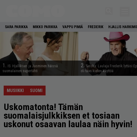
SARA PARIKKA
MIKKO PARIKKA
VAPPU PIMIÄ
FREDERIK
HJALLIS HARKIM
1.
2.
IS: Hjalliksen ja Jasminen häissä
Seiska: Laulaja Frederik lyttäsi E
suomalainen supertähti
oli taas kielen käyttöä
MUSIIKKI
SUOMI
Uskomatonta! Tämän
suomalaisjulkkiksen et tosiaan
uskonut osaavan laulaa näin hyvin!