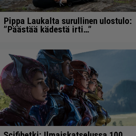
Pippa Laukalta surullinen ulostulo:
”Päästää kädestä irti…”
Scifihetki: Ilmaiskatselussa 100