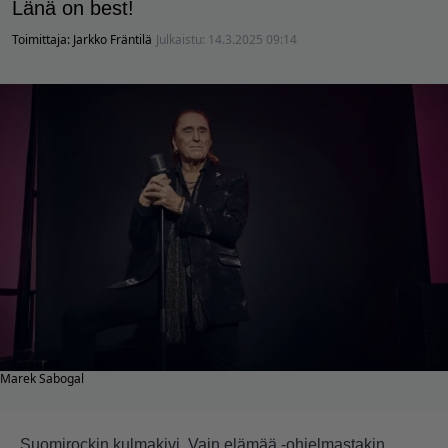
Länä on best!
Toimittaja:
Jarkko Fräntilä
Julkaistu:
14.3.2025 09:14
Marek Sabogal
Suomirockin kulmakivi, Vain elämää -ohjelmastakin