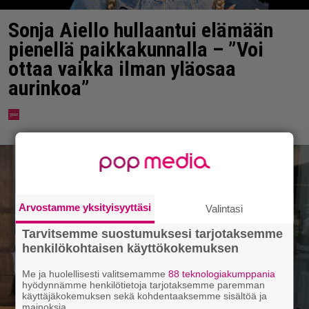
Sonja Aiello hullaantui elämään
pienellä paikkakunnalla – ”Voi
ottaa vaikka ilman yläosaa
aurinkoa”
Arvostamme yksityisyyttäsi
Valintasi
Tarvitsemme suostumuksesi tarjotaksemme
henkilökohtaisen käyttökokemuksen
Me ja huolellisesti valitsemamme
88 teknologiakumppania
hyödynnämme henkilötietoja tarjotaksemme paremman
käyttäjäkokemuksen sekä kohdentaaksemme sisältöä ja
mainoksia.