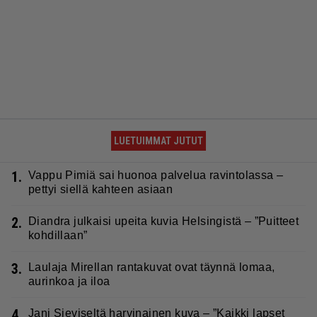
LUETUIMMAT JUTUT
1.
Vappu Pimiä sai huonoa palvelua ravintolassa –
pettyi siellä kahteen asiaan
2.
Diandra julkaisi upeita kuvia Helsingistä – ”Puitteet
kohdillaan”
3.
Laulaja Mirellan rantakuvat ovat täynnä lomaa,
aurinkoa ja iloa
4.
Jani Sieviseltä harvinainen kuva – ”Kaikki lapset