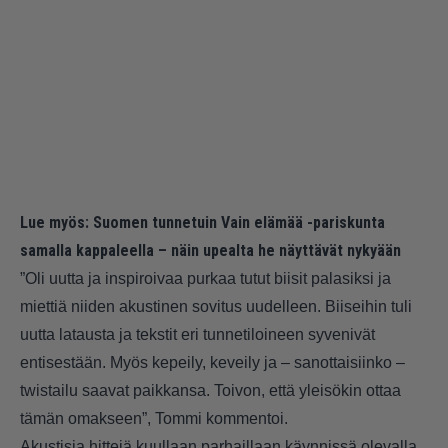
Lue myös:
Suomen tunnetuin Vain elämää -pariskunta
samalla kappaleella – näin upealta he näyttävät nykyään
”Oli uutta ja inspiroivaa purkaa tutut biisit palasiksi ja
miettiä niiden akustinen sovitus uudelleen. Biiseihin tuli
uutta latausta ja tekstit eri tunnetiloineen syvenivät
entisestään. Myös kepeily, keveily ja – sanottaisiinko –
twistailu saavat paikkansa. Toivon, että yleisökin ottaa
tämän omakseen”, Tommi kommentoi.
Akustisia hittejä kuullaan parhaillaan käynnissä olevalla