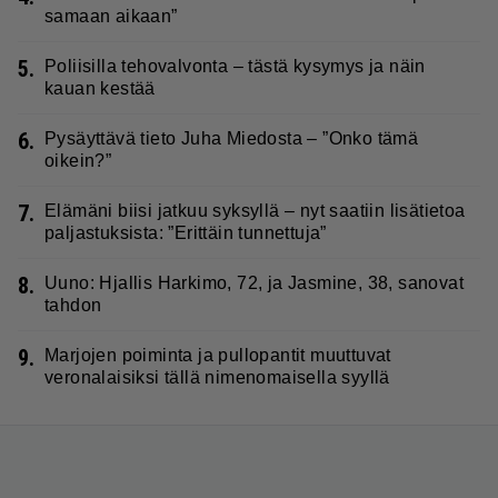
samaan aikaan”
5.
Poliisilla tehovalvonta – tästä kysymys ja näin
kauan kestää
6.
Pysäyttävä tieto Juha Miedosta – ”Onko tämä
oikein?”
7.
Elämäni biisi jatkuu syksyllä – nyt saatiin lisätietoa
paljastuksista: ”Erittäin tunnettuja”
8.
Uuno: Hjallis Harkimo, 72, ja Jasmine, 38, sanovat
tahdon
9.
Marjojen poiminta ja pullopantit muuttuvat
veronalaisiksi tällä nimenomaisella syyllä