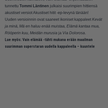
tunnettu
Tommi Läntinen
julkaisi suurimpien hittiensä
akustiset versiot Akustiset hitit -ep-levynä tänään!
Uuden versioinnin ovat saaneet ikoniset kappaleet
Kevät
ja minä, Mä en haluu enää muistaa, Elämä kantaa mua,
Rööperin kuu, Meidän murusia
ja
Via Dolorosa
.
Lue myös:
Vain elämää -tähti mukana erään maailman
suurimman superstaran uudella kappaleella – kuuntele