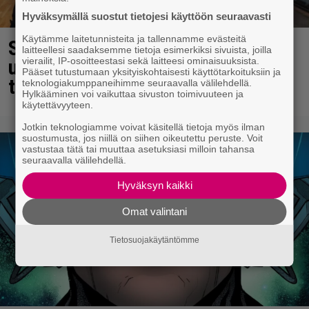
Hyväksymällä suostut tietojesi käyttöön seuraavasti
Käytämme laitetunnisteita ja tallennamme evästeitä
Sara ja Mikko Parikka etsivät
laitteellesi saadaksemme tietoja esimerkiksi sivuista, joilla
uutta kotia – ”Seuraavaan kotiin
vierailit, IP-osoitteestasi sekä laitteesi ominaisuuksista.
Pääset tutustumaan yksityiskohtaisesti käyttötarkoituksiin ja
tämmöinen”
teknologiakumppaneihimme seuraavalla välilehdellä.
Hylkääminen voi vaikuttaa sivuston toimivuuteen ja
käytettävyyteen.
Jotkin teknologiamme voivat käsitellä tietoja myös ilman
suostumusta, jos niillä on siihen oikeutettu peruste. Voit
vastustaa tätä tai muuttaa asetuksiasi milloin tahansa
seuraavalla välilehdellä.
Hyväksyn kaikki
Omat valintani
Tietosuojakäytäntömme