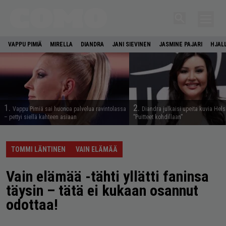
VAPPU PIMIÄ
MIRELLA
DIANDRA
JANI SIEVINEN
JASMINE PAJARI
HJAL
1.
2.
Vappu Pimiä sai huonoa palvelua ravintolassa
Diandra julkaisi upeita kuvia Hels
– pettyi siellä kahteen asiaan
”Puitteet kohdillaan”
TOMMI LÄNTINEN
VAIN ELÄMÄÄ
Vain elämää -tähti yllätti faninsa
täysin – tätä ei kukaan osannut
odottaa!