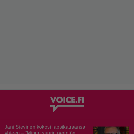
Jani Sievinen kokosi lapsikatraansa
yhteen – ”Minun suurin perintöni