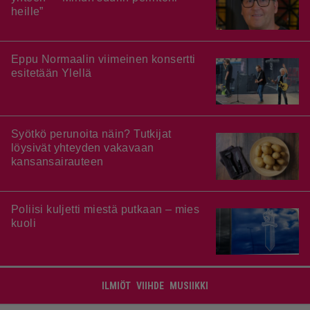
heille”
Eppu Normaalin viimeinen konsertti
esitetään Ylellä
Syötkö perunoita näin? Tutkijat
löysivät yhteyden vakavaan
kansansairauteen
Poliisi kuljetti miestä putkaan – mies
kuoli
ILMIÖT
VIIHDE
MUSIIKKI