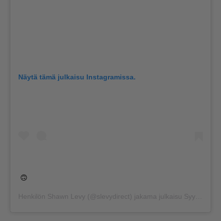
Näytä tämä julkaisu Instagramissa.
🙃
Henkilön
Shawn Levy
(@slevydirect) jakama julkaisu
Syys 30, 2019 kello 9.06 PDT