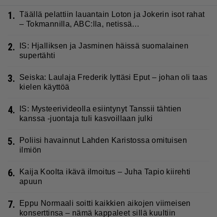
1.
Täällä pelattiin lauantain Loton ja Jokerin isot rahat
– Tokmannilla, ABC:lla, netissä…
2.
IS: Hjalliksen ja Jasminen häissä suomalainen
supertähti
3.
Seiska: Laulaja Frederik lyttäsi Eput – johan oli taas
kielen käyttöä
4.
IS: Mysteerivideolla esiintynyt Tanssii tähtien
kanssa -juontaja tuli kasvoillaan julki
5.
Poliisi havainnut Lahden Karistossa omituisen
ilmiön
6.
Kaija Koolta ikävä ilmoitus – Juha Tapio kiirehti
apuun
7.
Eppu Normaali soitti kaikkien aikojen viimeisen
konserttinsa – nämä kappaleet sillä kuultiin