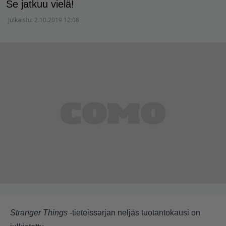
Se jatkuu vielä!
Julkaistu:
2.10.2019 12:08
Stranger Things
-tieteissarjan neljäs tuotantokausi on