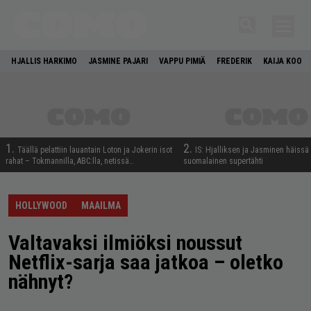
HJALLIS HARKIMO
JASMINE PAJARI
VAPPU PIMIÄ
FREDERIK
KAIJA KOO
1.
2.
Täällä pelattiin lauantain Loton ja Jokerin isot
IS: Hjalliksen ja Jasminen häissä
rahat – Tokmannilla, ABC:lla, netissä…
suomalainen supertähti
HOLLYWOOD
MAAILMA
Valtavaksi ilmiöksi noussut
Netflix-sarja saa jatkoa – oletko
nähnyt?