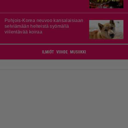
Pohjois-Korea neuvoo kansalaisiaan
selviämään helteistä syömällä
viilentävää koiraa
ILMIÖT
VIIHDE
MUSIIKKI