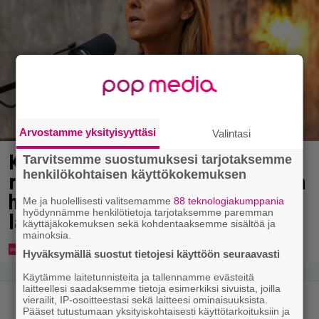
Arvostamme yksityisyyttäsi
Valintasi
Karita Tykän ja Sami Saikkosen
Tarvitsemme suostumuksesi tarjotaksemme
henkilökohtaisen käyttökokemuksen
rakkaus kukoistaa – vähäpukeista
hempeilyä ja leveitä virnistyksiä
Me ja huolellisesti valitsemamme
88 teknologiakumppania
hyödynnämme henkilötietoja tarjotaksemme paremman
laiturilla
käyttäjäkokemuksen sekä kohdentaaksemme sisältöä ja
mainoksia.
Hyväksymällä suostut tietojesi käyttöön seuraavasti
Käytämme laitetunnisteita ja tallennamme evästeitä
laitteellesi saadaksemme tietoja esimerkiksi sivuista, joilla
vierailit, IP-osoitteestasi sekä laitteesi ominaisuuksista.
Pääset tutustumaan yksityiskohtaisesti käyttötarkoituksiin ja