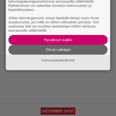
teknologiakumppaneihimme seuraavalla välilehdellä.
Hylkääminen voi vaikuttaa sivuston toimivuuteen ja
käytettävyyteen.
Jotkin teknologiamme voivat käsitellä tietoja myös ilman
suostumusta, jos niillä on siihen oikeutettu peruste. Voit
vastustaa tätä tai muuttaa asetuksiasi milloin tahansa
seuraavalla välilehdellä.
Hyväksyn kaikki
Omat valintani
Tietosuojakäytäntömme
LUETUIMMAT JUTUT