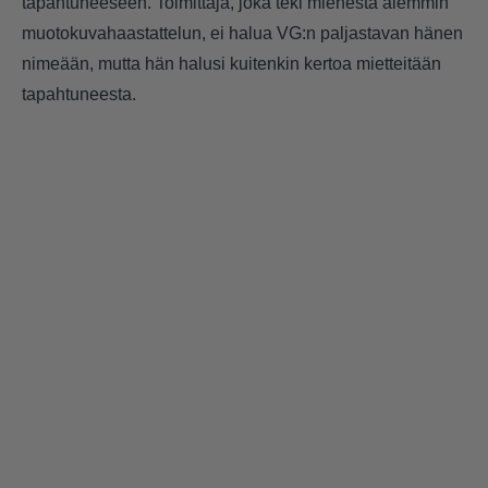
tapahtuneeseen. Toimittaja, joka teki miehestä aiemmin
muotokuvahaastattelun, ei halua VG:n paljastavan hänen
nimeään, mutta hän halusi kuitenkin kertoa mietteitään
tapahtuneesta.