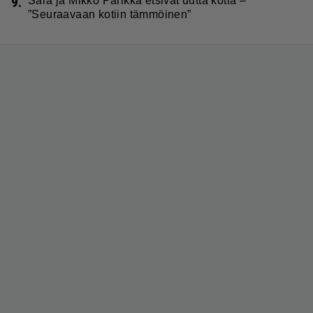
9.
Sara ja Mikko Parikka etsivät uutta kotia –
”Seuraavaan kotiin tämmöinen”