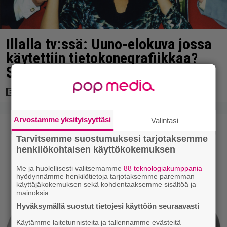
Illalla tv:ssä: Uuno-elokuva jossa
käytettiin tietokonegrafiikkaa?
Sellainen tehtiin vuonna 1998
Arvostamme yksityisyyttäsi
Valintasi
Tarvitsemme suostumuksesi tarjotaksemme
henkilökohtaisen käyttökokemuksen
Me ja huolellisesti valitsemamme
88 teknologiakumppania
hyödynnämme henkilötietoja tarjotaksemme paremman
käyttäjäkokemuksen sekä kohdentaaksemme sisältöä ja
mainoksia.
Hyväksymällä suostut tietojesi käyttöön seuraavasti
Käytämme laitetunnisteita ja tallennamme evästeitä