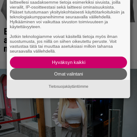
laitteellesi saadaksemme tietoja esimerkiksi sivuista, joilla
vierailit, IP-osoitteestasi sekä laitteesi ominaisuuksista.
Pääset tutustumaan yksityiskohtaisesti käyttötarkoituksiin ja
teknologiakumppaneihimme seuraavalla välilehdellä.
Hylkääminen voi vaikuttaa sivuston toimivuuteen ja
käytettävyyteen.
Eppu Normaali soitti kaikkien
Jotkin teknologiamme voivat käsitellä tietoja myös ilman
aikojen viimeisen konserttinsa –
suostumusta, jos niillä on siihen oikeutettu peruste. Voit
nämä kappaleet sillä kuultiin
vastustaa tätä tai muuttaa asetuksiasi milloin tahansa
seuraavalla välilehdellä.
Hyväksyn kaikki
Omat valintani
Tietosuojakäytäntömme