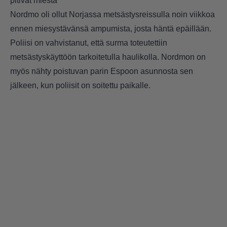
pitivät miestä
Nordmo oli ollut Norjassa metsästysreissulla noin viikkoa
ennen miesystävänsä ampumista, josta häntä epäillään.
Poliisi on vahvistanut, että surma toteutettiin
metsästyskäyttöön tarkoitetulla haulikolla. Nordmon on
myös nähty poistuvan parin Espoon asunnosta sen
jälkeen, kun poliisit on soitettu paikalle.