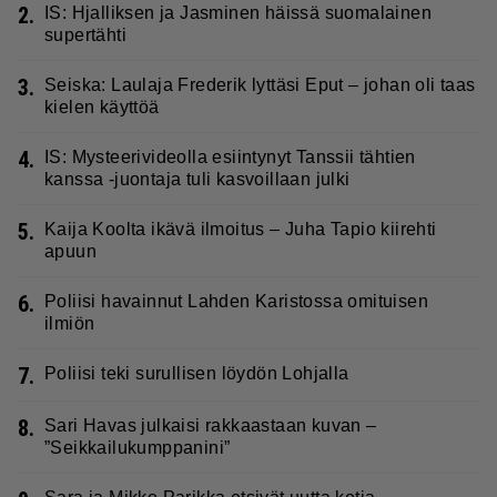
2.
IS: Hjalliksen ja Jasminen häissä suomalainen
supertähti
3.
Seiska: Laulaja Frederik lyttäsi Eput – johan oli taas
kielen käyttöä
4.
IS: Mysteerivideolla esiintynyt Tanssii tähtien
kanssa -juontaja tuli kasvoillaan julki
5.
Kaija Koolta ikävä ilmoitus – Juha Tapio kiirehti
apuun
6.
Poliisi havainnut Lahden Karistossa omituisen
ilmiön
7.
Poliisi teki surullisen löydön Lohjalla
8.
Sari Havas julkaisi rakkaastaan kuvan –
”Seikkailukumppanini”