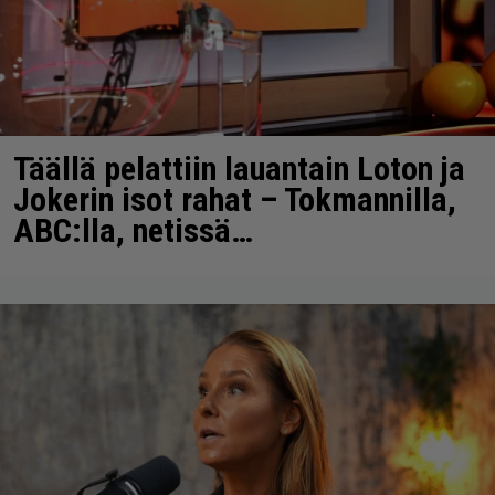
Täällä pelattiin lauantain Loton ja
Jokerin isot rahat – Tokmannilla,
ABC:lla, netissä…