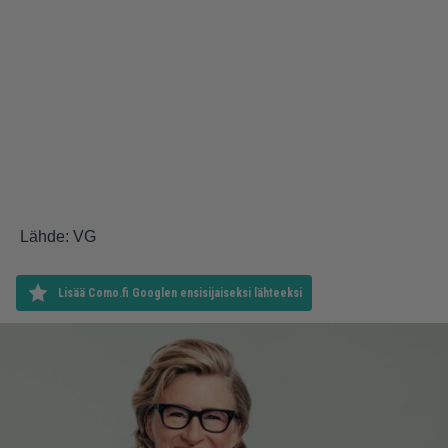
Lähde:
VG
Lisää Como.fi Googlen ensisijaiseksi lähteeksi