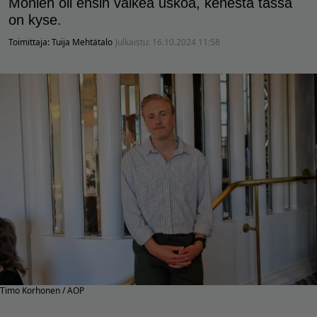
Monien oli ensin vaikea uskoa, kenestä tässä
on kyse.
Toimittaja:
Tuija Mehtätalo
Julkaistu:
16.10.2024 11:58
Timo Korhonen / AOP