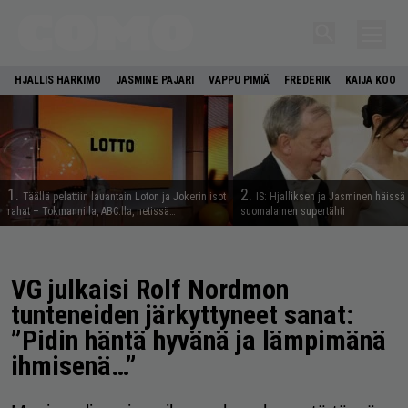
HJALLIS HARKIMO
JASMINE PAJARI
VAPPU PIMIÄ
FREDERIK
KAIJA KOO
1.
2.
Täällä pelattiin lauantain Loton ja Jokerin isot
IS: Hjalliksen ja Jasminen häissä
rahat – Tokmannilla, ABC:lla, netissä…
suomalainen supertähti
VG julkaisi Rolf Nordmon
tunteneiden järkyttyneet sanat:
”Pidin häntä hyvänä ja lämpimänä
ihmisenä…”