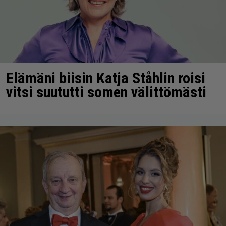
Elämäni biisin Katja Ståhlin roisi
vitsi suututti somen välittömästi