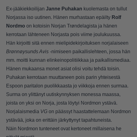
Ex-jääkiekkoilijan
Janne Puhakan
kuolemasta on tullut
Norjassa iso uutinen. Hänen murhastaan epäilty
Rolf
Nordmo
on kotoisin Norjan Trøndelagista ja hänen
kerrotaan lähteneen Norjasta pois viime joulukuussa.
Hän kirjoitti sitä ennen mielipidekirjoituksen norjalaiseen
Brønnøysunds Avis
-nimiseen paikallislehteen, jossa hän
mm. moitti kunnan elinkeinopolitiikkaa ja paikallismediaa.
Hänen mukaansa monet asiat olisi voitu tehdä toisin.
Puhakan kerrotaan muuttaneen pois parin yhteisestä
Espoon paritalon puolikkaasta jo viikkoja ennen surmaa.
Surma on ylittänyt uutiskynnyksen monessa maassa,
joista on yksi on Norja, josta löytyi Nordmon ystävä.
Norjalaismedia
VG
on päässyt haastattelemaan Nordmon
ystävää, joka on erittäin järkyttynyt tapahtuneista.
Näin Nordmon tunteneet ovat kertoneet millaisena he