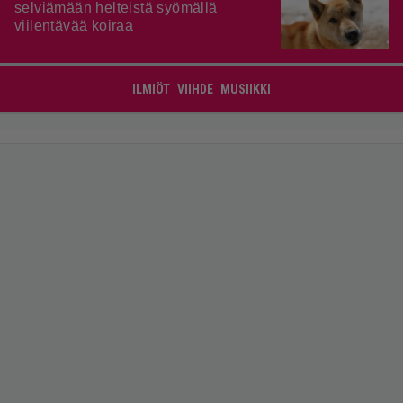
selviämään helteistä syömällä
viilentävää koiraa
ILMIÖT
VIIHDE
MUSIIKKI