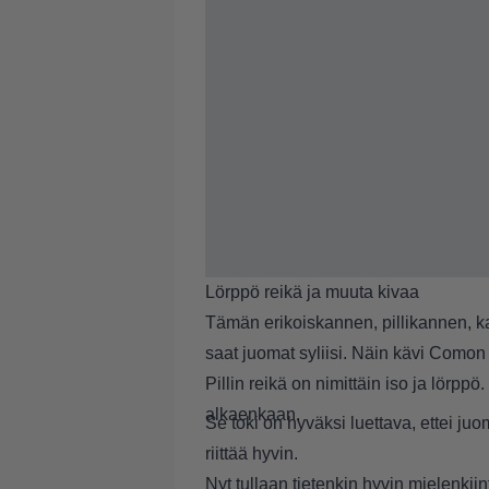
Lörppö reikä ja muuta kivaa
Tämän erikoiskannen, pillikannen, kan
saat juomat syliisi. Näin kävi Comon t
Pillin reikä on nimittäin iso ja lörppö.
alkaenkaan.
Se toki on hyväksi luettava, ettei juo
riittää hyvin.
Nyt tullaan tietenkin hyvin mielenkii