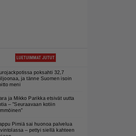
LUETUIMMAT JUTUT
urojackpotissa poksahti 32,7
iljoonaa, ja tänne Suomen isoin
oitto meni
ara ja Mikko Parikka etsivät uutta
otia – ”Seuraavaan kotiin
ämmöinen”
appu Pimiä sai huonoa palvelua
avintolassa – pettyi siellä kahteen