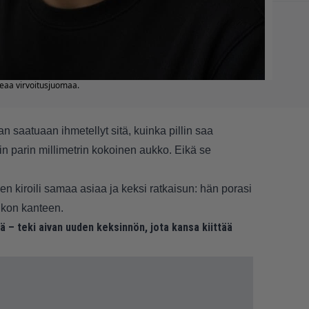
eaa virvoitusjuomaa.
saatuaan ihmetellyt sitä, kuinka pillin saa
in parin millimetrin kokoinen aukko. Eikä se
nen kiroili samaa asiaa ja keksi ratkaisun: hän porasi
ukon kanteen.
lä – teki aivan uuden keksinnön, jota kansa kiittää