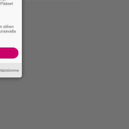
. Pääset
e
n siihen
uraavalla
äytäntömme