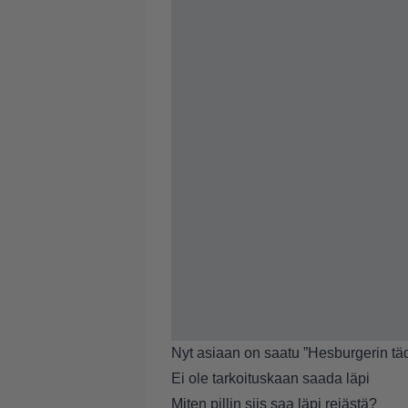
Nyt asiaan on saatu ”Hesburgerin tädil
Ei ole tarkoituskaan saada läpi
Miten pillin siis saa läpi reiästä?