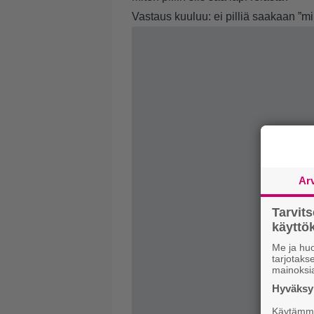
Vastaus kuuluu: ei pilliä saakaan ”mil
Ar
Tarvit
käytt
Me ja huo
tarjotak
mainoksi
Hyväksym
Käytämme 