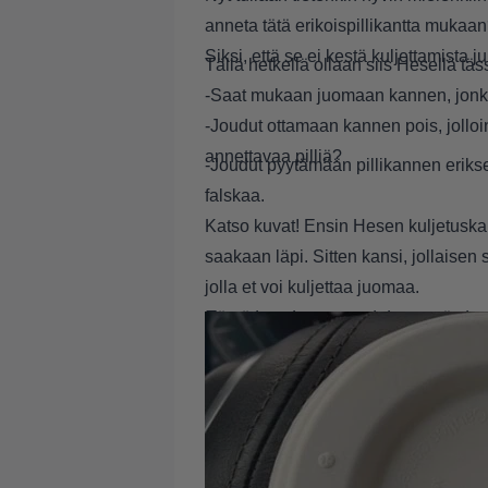
anneta tätä erikoispillikantta mukaa
Siksi, että se ei kestä kuljettamista 
Tällä hetkellä ollaan siis Hesellä täs
-Saat mukaan juomaan kannen, jonka l
-Joudut ottamaan kannen pois, jolloin
annettavaa pilliä?
-Joudut pyytämään pillikannen erikse
falskaa.
Katso kuvat! Ensin Hesen kuljetuskans
saakaan läpi. Sitten kansi, jollaisen
jolla et voi kuljettaa juomaa.
Tämä juttu kannattaa jakaa myös kave