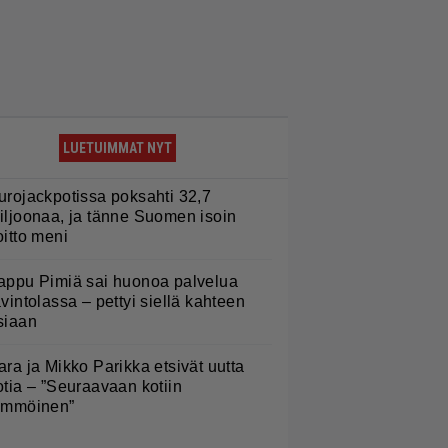
LUETUIMMAT NYT
urojackpotissa poksahti 32,7
iljoonaa, ja tänne Suomen isoin
oitto meni
appu Pimiä sai huonoa palvelua
avintolassa – pettyi siellä kahteen
siaan
ara ja Mikko Parikka etsivät uutta
otia – ”Seuraavaan kotiin
ämmöinen”