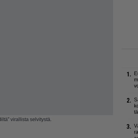
1.
E
m
v
2.
S
k
t
tä” virallista selvitystä.
3.
V
r