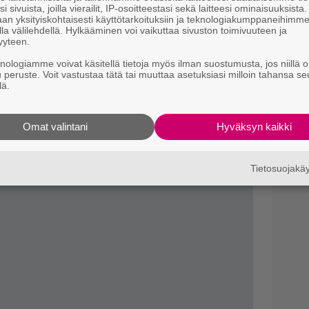
i sivuista, joilla vierailit, IP-osoitteestasi sekä laitteesi ominaisuuksista
an yksityiskohtaisesti käyttötarkoituksiin ja teknologiakumppaneihimm
la välilehdellä. Hylkääminen voi vaikuttaa sivuston toimivuuteen ja
yyteen.
nsi on sellainen, ettei sen läpi ole tarkoituskaan
knologiamme voivat käsitellä tietoja myös ilman suostumusta, jos niillä o
u peruste. Voit vastustaa tätä tai muuttaa asetuksiasi milloin tahansa se
tuskansi.
juot. Tai voithan työntää pillin kuppiin otettuasi
lä.
esta mene.
uoda pillillä kannen läpi?
ella Hesellä: Mikä näky!
Omat valintani
Hyväksyn kaikki
inen kansi mukaan. Tätä kuluttaja jo osaakin käyttää.
a pilli siitä sitään.
Tietosuojak