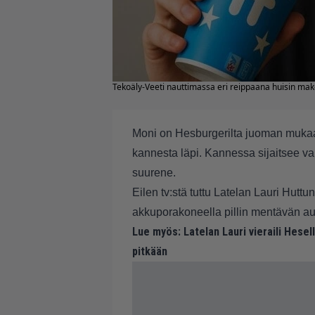
Tekoäly-Veeti nauttimassa eri reippaana huisin mak
Moni on Hesburgerilta juoman mukaan 
kannesta läpi. Kannessa sijaitsee va
suurene.
Eilen tv:stä tuttu Latelan Lauri Huttu
akkuporakoneella pillin mentävän a
Lue myös:
Latelan Lauri vieraili Hesel
pitkään