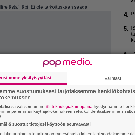
a
lireiästä” läpi. Ei ole tarkoituskaan saada.
4.
P
5.
I
t
k
6.
J
r
P
vostamme yksityisyyttäsi
Valintasi
7.
S
–
semme suostumuksesi tarjotaksemme henkilökohtai
ökokemuksen
8.
V
A
lellisesti valitsemamme
88 teknologiakumppania
hyödynnämme henkilö
semme paremman käyttäjäkokemuksen sekä kohdentaaksemme sisältöä
a.
9.
P
ällä suostut tietojesi käyttöön seuraavasti
”
laitetunnisteita ja tallennamme evästeitä laitteellesi saadaksemme tie