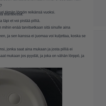
n?
juuri tämän lörpön reikänsä vuoksi.
sä tilanteessa:
äpi et voi pistää pilliä.
 mihin enää tarvitsetkaan sitä sinulle aina
en, ja sen kanssa ei juomaa voi kuljettaa, koska se
i, jonka saat aina mukaan ja josta pilliä ei
 saat mukaan jos pyydät, ja joka on vähän lörppö, ja
rille, dude!