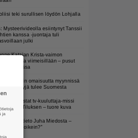
siaan
oliisi teki surullisen löydön Lohjalla
S: Mysteerivideolla esiintynyt Tanssii
ähtien kanssa -juontaja tuli
asvoillaan julki
anne Katajan Krista-vaimon
askausvatsa viimeisillään – pusut
uuhaparkissa
ofia Belórfin omaisuutta myynnissä
 jälleenmyyjä tulee Suomesta
sen
ieläkö muistat tv-kuuluttaja-missi
nna-Liisa Tiluksen – tuore kuva
tietoja
 ja
ysäyttävä tieto Juha Miedosta –
Onko tämä oikein?”
toja