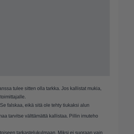
ssa tulee sitten olla tarkka. Jos kallistat mukia,
oimittajalle.
 Se falskaa, eikä sitä ole tehty tiukaksi alun
maa tarvitse välttämättä kallistaa. Pillin imuteho
ntoiseen tarkastelukulmaan. Miksi ei suoraan vain