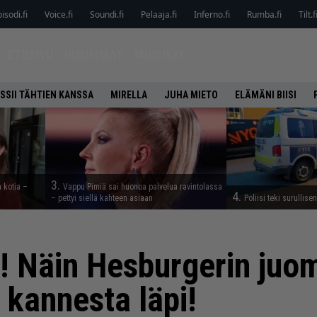
isodi.fi
Voice.fi
Soundi.fi
Pelaaja.fi
Inferno.fi
Rumba.fi
Tilt.f
ETUSIVU
UUSIMMAT
MUSIIKKI
SSII TÄHTIEN KANSSA
MIRELLA
JUHA MIETO
ELÄMÄNI BIISI
3.
a kotia –
Vappu Pimiä sai huonoa palvelua ravintolassa
4.
– pettyi siellä kahteen asiaan
Poliisi teki surullise
i! Näin Hesburgerin juom
 kannesta läpi!