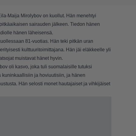
 Eila-Maija Mirolybov on kuollut. Hän menehtyi
pitkäaikaisen sairauden jälkeen. Tiedon hänen
adiolle
hänen läheisensä.
kuollessaan 81-vuotias. Hän teki pitkän uran
rityisesti kulttuuritoimittajana. Hän jäi eläkkeelle yli
atsojat muistavat hänet hyvin.
ov oli kasvo, joka tuli suomalaisille tutuksi
s kuninkaallisiin ja hoviuutisiin, ja hänen
stusta. Hän selosti monet hautajaiset ja vihkijäiset