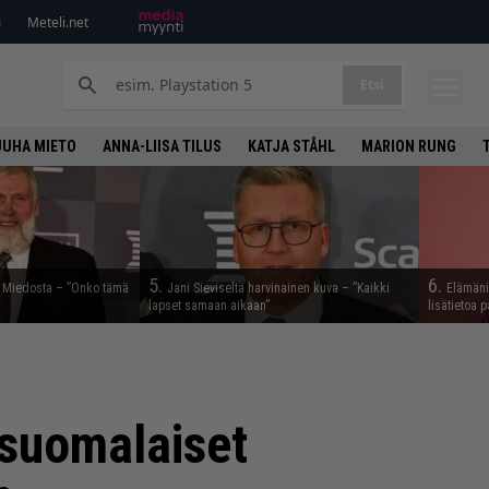
i
Meteli.net
Etsi
JUHA MIETO
ANNA-LIISA TILUS
KATJA STÅHL
MARION RUNG
5.
6.
a Miedosta – ”Onko tämä
Jani Sieviseltä harvinainen kuva – ”Kaikki
Elämäni 
lapset samaan aikaan”
lisätietoa p
 suomalaiset