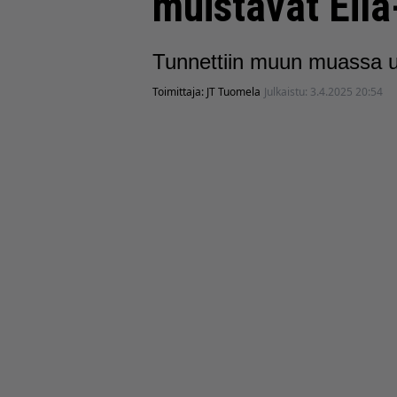
muistavat Eila
Tunnettiin muun muassa ul
Toimittaja:
JT Tuomela
Julkaistu:
3.4.2025 20:54