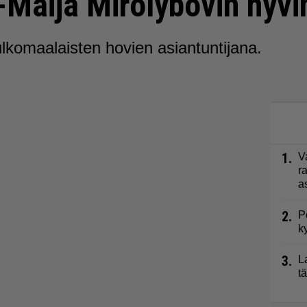
-Maija Mirolybovin hyvi
komaalaisten hovien asiantuntijana.
1.
V
r
a
2.
P
k
3.
L
t