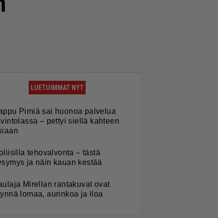
n
LUETUIMMAT NYT
appu Pimiä sai huonoa palvelua
avintolassa – pettyi siellä kahteen
siaan
oliisilla tehovalvonta – tästä
ysymys ja näin kauan kestää
aulaja Mirellan rantakuvat ovat
äynnä lomaa, aurinkoa ja iloa