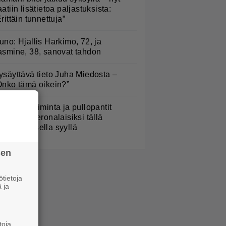
aatiin lisätietoa paljastuksista:
Erittäin tunnettuja”
uno: Hjallis Harkimo, 72, ja
asmine, 38, sanovat tahdon
ysäyttävä tieto Juha Miedosta –
Onko tämä oikein?”
arjojen poiminta ja pullopantit
uuttuvat veronalaisiksi tällä
imenomaisella syyllä
sen
tietoja
 ja
toja