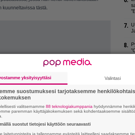
6.
s
n kuunneltavissa
tästä
.
”
7.
U
J
8.
P
”
9.
M
m
n
vostamme yksityisyyttäsi
Valintasi
semme suostumuksesi tarjotaksemme henkilökohtai
ökokemuksen
lellisesti valitsemamme
88 teknologiakumppania
hyödynnämme henkilö
semme paremman käyttäjäkokemuksen sekä kohdentaaksemme sisältöä
a.
ällä suostut tietojesi käyttöön seuraavasti
laitetunnisteita ja tallennamme evästeitä laitteellesi saadaksemme tie