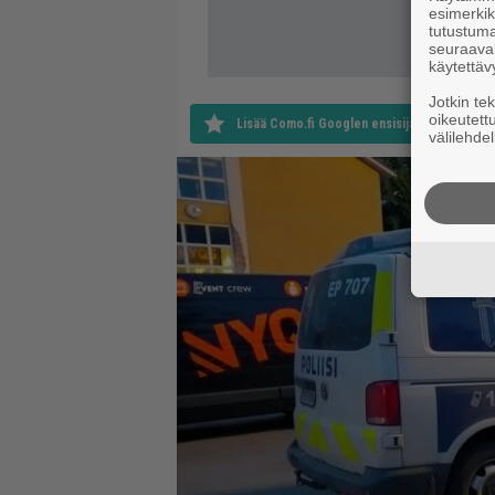
esimerkiks
tutustuma
seuraaval
käytettäv
Jotkin te
oikeutett
Lisää Como.fi Googlen ensisijaiseksi lähteek
välilehdel