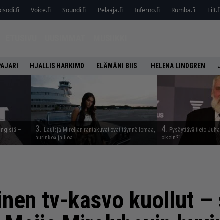
isodi.fi
Voice.fi
Soundi.fi
Pelaaja.fi
Inferno.fi
Rumba.fi
Tilt.f
ETUSIVU
UUSIMMAT
MUSIIKKI
PAJARI
HJALLIS HARKIMO
ELÄMÄNI BIISI
HELENA LINDGREN
3.
4.
ingistä –
Laulaja Mirellan rantakuvat ovat täynnä lomaa,
Pysäyttävä tieto Juh
aurinkoa ja iloa
oikein?”
inen tv-kasvo kuollut –