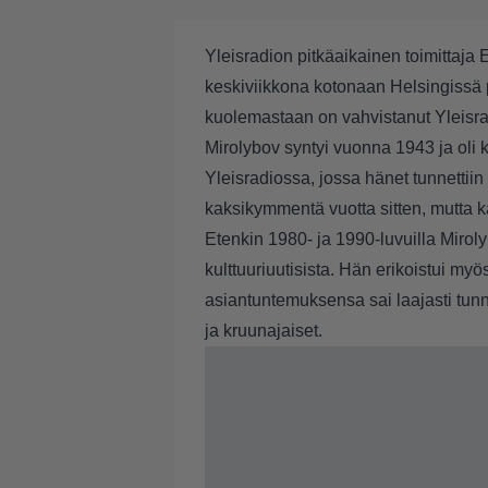
Yleisradion pitkäaikainen toimittaja
keskiviikkona kotonaan Helsingissä 
kuolemastaan on vahvistanut
Yleisr
Mirolybov syntyi vuonna 1943 ja oli 
Yleisradiossa, jossa hänet tunnettiin e
kaksikymmentä vuotta sitten, mutta k
Etenkin 1980- ja 1990-luvuilla Mirolyb
kulttuuriuutisista. Hän erikoistui myö
asiantuntemuksensa sai laajasti tunnu
ja kruunajaiset.