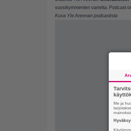
vuosikymmenten varrelta. Podcast o
Kuva Yle Areenan podcastista
Ar
Tarvit
käytt
Me ja huo
tarjotak
mainoksi
Hyväksym
Käytämme 