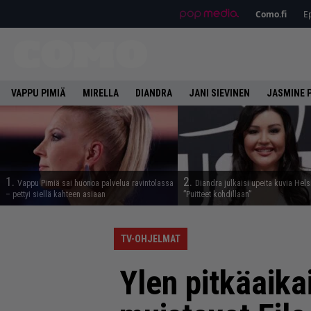
Como.fi
Ep
VAPPU PIMIÄ
MIRELLA
DIANDRA
JANI SIEVINEN
JASMINE 
1.
2.
Vappu Pimiä sai huonoa palvelua ravintolassa
Diandra julkaisi upeita kuvia Hels
– pettyi siellä kahteen asiaan
”Puitteet kohdillaan”
TV-OHJELMAT
Ylen pitkäaika