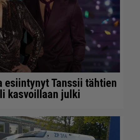
a esiintynyt Tanssii tähtien
i kasvoillaan julki