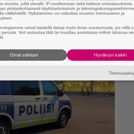
i sivuista, joilla vierailit, IP-osoitteestasi sekä laitteesi ominaisuuksista
an yksityiskohtaisesti käyttötarkoituksiin ja teknologiakumppaneihimm
la välilehdellä. Hylkääminen voi vaikuttaa sivuston toimivuuteen ja
yyteen.
knologiamme voivat käsitellä tietoja myös ilman suostumusta, jos niillä o
u peruste. Voit vastustaa tätä tai muuttaa asetuksiasi milloin tahansa se
si
lä.
Omat valintani
Hyväksyn kaikki
Tietosuojak