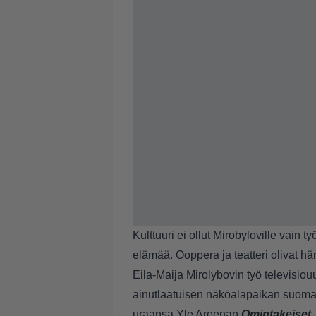
Kulttuuri ei ollut Mirobyloville vain
elämää. Ooppera ja teatteri olivat hän
Eila-Maija Mirolybovin työ televisiouu
ainutlaatuisen näköalapaikan suomal
uraansa Yle Areenan
Omintakeiset