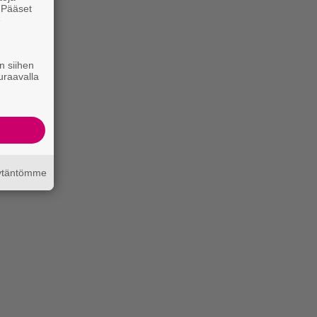
. Pääset
e
n siihen
uraavalla
äytäntömme