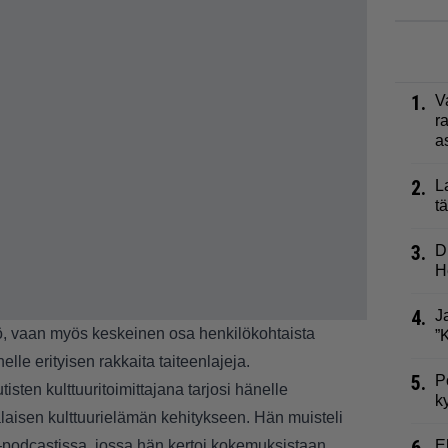
1.
V
r
a
2.
L
t
3.
D
H
4.
J
 työ, vaan myös keskeinen osa henkilökohtaista
”
elle erityisen rakkaita taiteenlajeja.
5.
P
tisten kulttuuritoimittajana tarjosi hänelle
k
aisen kulttuurielämän kehitykseen. Hän muisteli
–
podcastissa, jossa hän kertoi kokemuksistaan
E