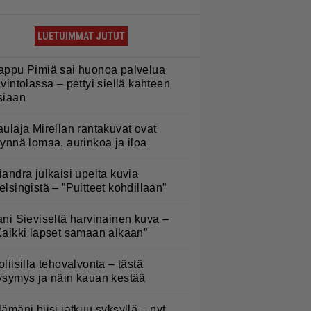
LUETUIMMAT JUTUT
appu Pimiä sai huonoa palvelua
avintolassa – pettyi siellä kahteen
siaan
aulaja Mirellan rantakuvat ovat
äynnä lomaa, aurinkoa ja iloa
iandra julkaisi upeita kuvia
elsingistä – ”Puitteet kohdillaan”
ani Sieviseltä harvinainen kuva –
Kaikki lapset samaan aikaan”
oliisilla tehovalvonta – tästä
ysymys ja näin kauan kestää
lämäni biisi jatkuu syksyllä – nyt