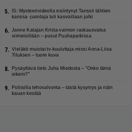
5.
IS: Mysteerivideolla esiintynyt Tanssii tähtien
kanssa -juontaja tuli kasvoillaan julki
6.
Janne Katajan Krista-vaimon raskausvatsa
viimeisillään – pusut Puuhaparkissa
7.
Vieläkö muistat tv-kuuluttaja-missi Anna-Liisa
Tiluksen – tuore kuva
8.
Pysäyttävä tieto Juha Miedosta – ”Onko tämä
oikein?”
9.
Poliisilla tehovalvonta – tästä kysymys ja näin
kauan kestää