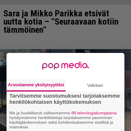
Sara ja Mikko Parikka etsivät
uutta kotia – ”Seuraavaan kotiin
tämmöinen”
Arvostamme yksityisyyttäsi
Valintasi
Tarvitsemme suostumuksesi tarjotaksemme
henkilökohtaisen käyttökokemuksen
Me ja huolellisesti valitsemamme
88 teknologiakumppania
hyödynnämme henkilötietoja tarjotaksemme paremman
käyttäjäkokemuksen sekä kohdentaaksemme sisältöä ja
mainoksia.