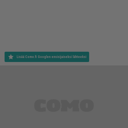
Lisää Como.fi Googlen ensisijaiseksi lähteeksi