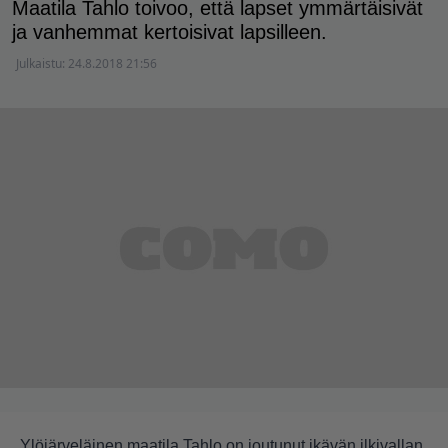
Maatila Tahlo toivoo, että lapset ymmärtäisivät
ja vanhemmat kertoisivat lapsilleen.
Julkaistu:
24.8.2018 21:56
Ylöjärveläinen maatila Tahlo on joutunut ikävän ilkivallan