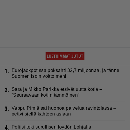
LUETUIMMAT JUTUT
1.
Eurojackpotissa poksahti 32,7 miljoonaa, ja tänne
Suomen isoin voitto meni
2.
Sara ja Mikko Parikka etsivät uutta kotia –
”Seuraavaan kotiin tämmöinen”
3.
Vappu Pimiä sai huonoa palvelua ravintolassa –
pettyi siellä kahteen asiaan
4.
Poliisi teki surullisen löydön Lohjalla