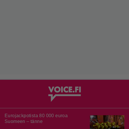
Eurojackpotista 80 000 euroa
Suomeen – tänne