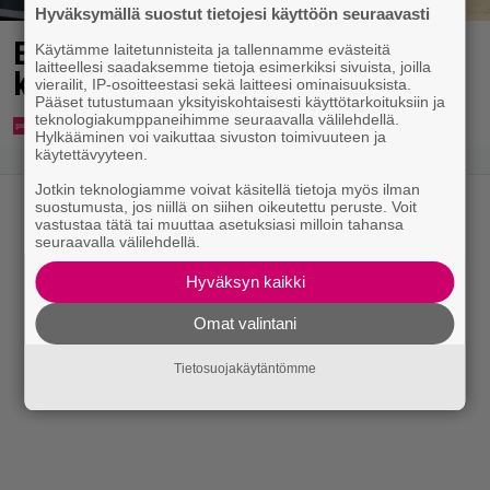
Hyväksymällä suostut tietojesi käyttöön seuraavasti
Eppu Normaalin viimeinen
Käytämme laitetunnisteita ja tallennamme evästeitä
laitteellesi saadaksemme tietoja esimerkiksi sivuista, joilla
konsertti esitetään Ylellä
vierailit, IP-osoitteestasi sekä laitteesi ominaisuuksista.
Pääset tutustumaan yksityiskohtaisesti käyttötarkoituksiin ja
teknologiakumppaneihimme seuraavalla välilehdellä.
Hylkääminen voi vaikuttaa sivuston toimivuuteen ja
käytettävyyteen.
Jotkin teknologiamme voivat käsitellä tietoja myös ilman
suostumusta, jos niillä on siihen oikeutettu peruste. Voit
vastustaa tätä tai muuttaa asetuksiasi milloin tahansa
seuraavalla välilehdellä.
Hyväksyn kaikki
Omat valintani
Tietosuojakäytäntömme