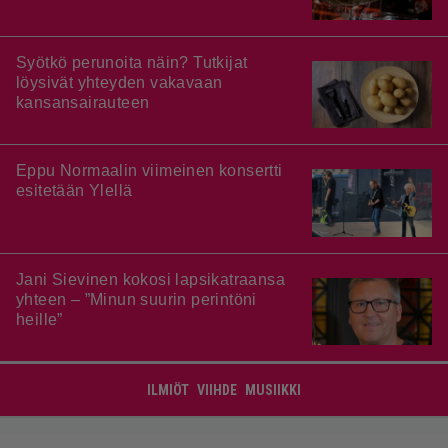
Syötkö perunoita näin? Tutkijat
löysivät yhteyden vakavaan
kansansairauteen
Eppu Normaalin viimeinen konsertti
esitetään Ylellä
Jani Sievinen kokosi lapsikatraansa
yhteen – ”Minun suurin perintöni
heille”
ILMIÖT
VIIHDE
MUSIIKKI