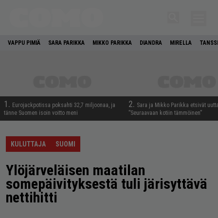
VAPPU PIMIÄ
SARA PARIKKA
MIKKO PARIKKA
DIANDRA
MIRELLA
TANSSI
1.
2.
Eurojackpotissa poksahti 32,7 miljoonaa, ja
Sara ja Mikko Parikka etsivät uutt
tänne Suomen isoin voitto meni
”Seuraavaan kotiin tämmöinen”
KULUTTAJA
SUOMI
Ylöjärveläisen maatilan
somepäivityksestä tuli järisyttävä
nettihitti