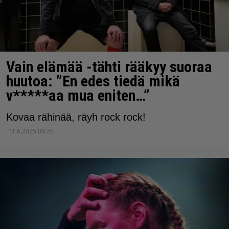
Vain elämää -tähti rääkyy suoraa
huutoa: ”En edes tiedä mikä
v*****aa mua eniten…”
Kovaa rähinää, räyh rock rock!
11.6.2025 09:20