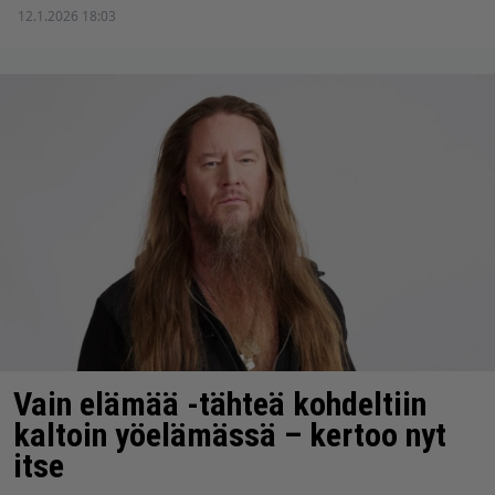
12.1.2026 18:03
Vain elämää -tähteä kohdeltiin
kaltoin yöelämässä – kertoo nyt
itse