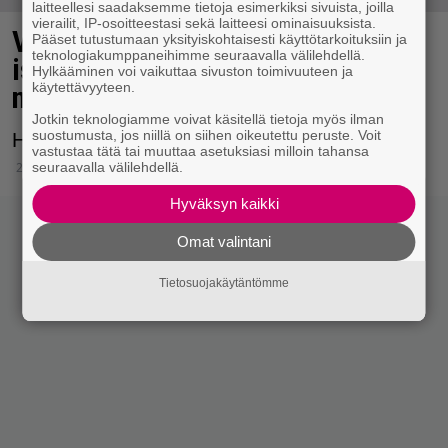
laitteellesi saadaksemme tietoja esimerkiksi sivuista, joilla
vierailit, IP-osoitteestasi sekä laitteesi ominaisuuksista.
Vain elämää -Jouni Hynynen töhri
Pääset tutustumaan yksityiskohtaisesti käyttötarkoituksiin ja
teknologiakumppaneihimme seuraavalla välilehdellä.
iskelmätähden keikkajulisteen –
Hylkääminen voi vaikuttaa sivuston toimivuuteen ja
käytettävyyteen.
naurutakuu!
Jotkin teknologiamme voivat käsitellä tietoja myös ilman
suostumusta, jos niillä on siihen oikeutettu peruste. Voit
Hah hah haa!
vastustaa tätä tai muuttaa asetuksiasi milloin tahansa
2.8.2025 13:35
seuraavalla välilehdellä.
Hyväksyn kaikki
Omat valintani
Tietosuojakäytäntömme