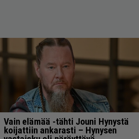
Vain elämää -tähti Jouni Hynystä
koijattiin ankarasti – Hynysen
vastaisku oli päräyttävä