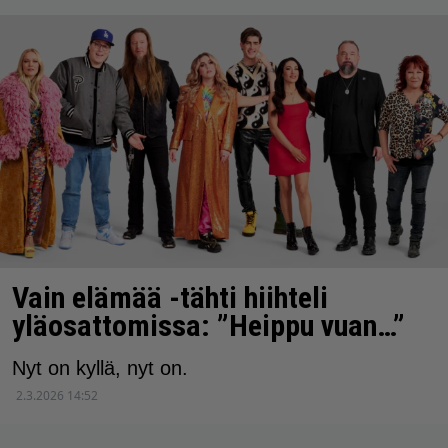
Vain elämää -tähti hiihteli
yläosattomissa: ”Heippu vuan…”
Nyt on kyllä, nyt on.
2.3.2026 14:52