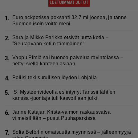
LUETUIMMAT JUTUT
1.
Eurojackpotissa poksahti 32,7 miljoonaa, ja tänne
Suomen isoin voitto meni
2.
Sara ja Mikko Parikka etsivät uutta kotia –
”Seuraavaan kotiin tämmöinen”
3.
Vappu Pimiä sai huonoa palvelua ravintolassa –
pettyi siellä kahteen asiaan
4.
Poliisi teki surullisen löydön Lohjalla
5.
IS: Mysteerivideolla esiintynyt Tanssii tähtien
kanssa -juontaja tuli kasvoillaan julki
6.
Janne Katajan Krista-vaimon raskausvatsa
viimeisillään – pusut Puuhaparkissa
7.
Sofia Belórfin omaisuutta myynnissä – jälleenmyyjä