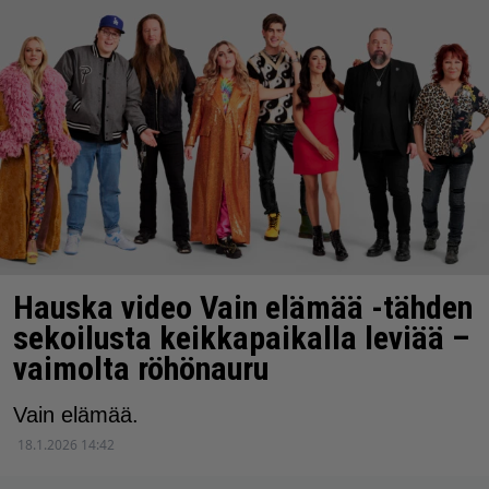
Hauska video Vain elämää -tähden
sekoilusta keikkapaikalla leviää –
vaimolta röhönauru
Vain elämää.
18.1.2026 14:42