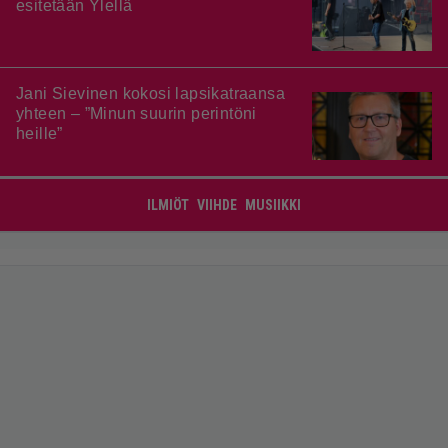
esitetään Ylellä
Jani Sievinen kokosi lapsikatraansa
yhteen – ”Minun suurin perintöni
heille”
ILMIÖT
VIIHDE
MUSIIKKI