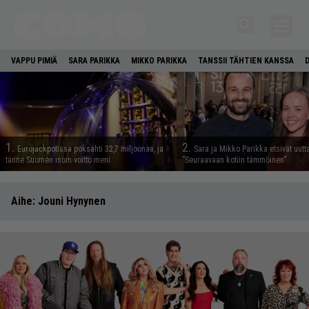
VAPPU PIMIÄ
SARA PARIKKA
MIKKO PARIKKA
TANSSII TÄHTIEN KANSSA
1.
2.
Eurojackpotissa poksahti 32,7 miljoonaa, ja
Sara ja Mikko Parikka etsivät uutt
tänne Suomen isoin voitto meni
”Seuraavaan kotiin tämmöinen”
Aihe:
Jouni Hynynen