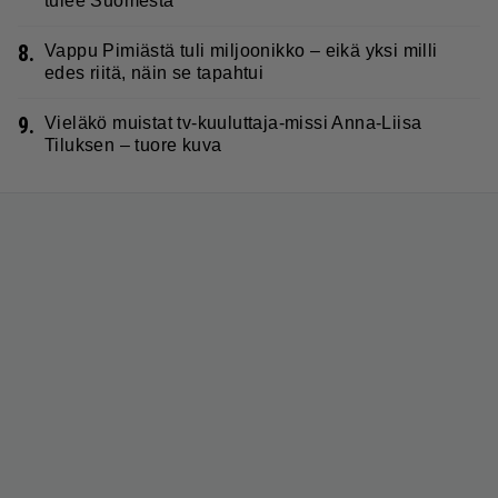
tulee Suomesta
8.
Vappu Pimiästä tuli miljoonikko – eikä yksi milli
edes riitä, näin se tapahtui
9.
Vieläkö muistat tv-kuuluttaja-missi Anna-Liisa
Tiluksen – tuore kuva