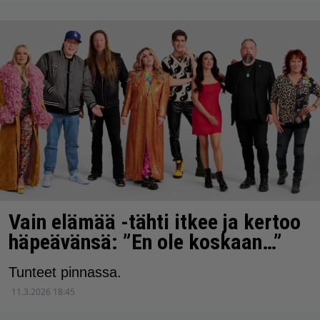
Vain elämää -tähti itkee ja kertoo
häpeävänsä: ”En ole koskaan…”
Tunteet pinnassa.
11.3.2026 18:45