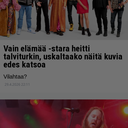
Vain elämää -stara heitti
talviturkin, uskaltaako näitä kuvia
edes katsoa
Vilahtaa?
29.4.2026 22:11