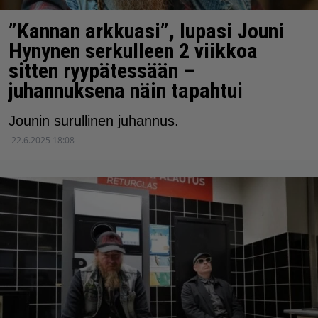
”Kannan arkkuasi”, lupasi Jouni
Hynynen serkulleen 2 viikkoa
sitten ryypätessään –
juhannuksena näin tapahtui
Jounin surullinen juhannus.
22.6.2025 18:08