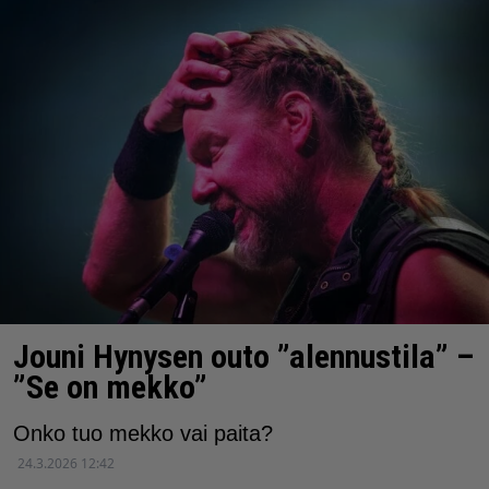
Jouni Hynysen outo ”alennustila” –
”Se on mekko”
Onko tuo mekko vai paita?
24.3.2026 12:42