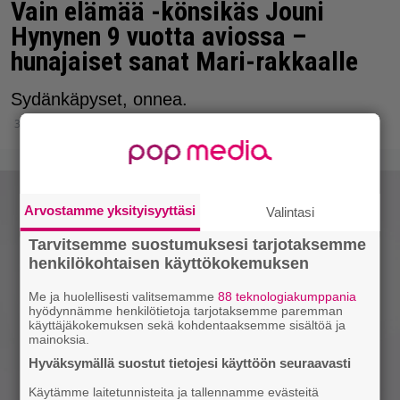
Vain elämää -könsikäs Jouni
Hynynen 9 vuotta aviossa –
hunajaiset sanat Mari-rakkaalle
Sydänkäpyset, onnea.
3.9.2025 21:35
Arvostamme yksityisyyttäsi
Valintasi
Tarvitsemme suostumuksesi tarjotaksemme
henkilökohtaisen käyttökokemuksen
Me ja huolellisesti valitsemamme
88 teknologiakumppania
hyödynnämme henkilötietoja tarjotaksemme paremman
käyttäjäkokemuksen sekä kohdentaaksemme sisältöä ja
mainoksia.
Hyväksymällä suostut tietojesi käyttöön seuraavasti
Käytämme laitetunnisteita ja tallennamme evästeitä