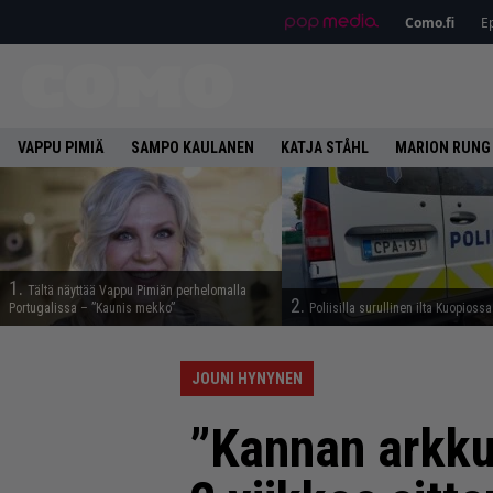
Como.fi
Ep
VAPPU PIMIÄ
SAMPO KAULANEN
KATJA STÅHL
MARION RUNG
1.
Tältä näyttää Vappu Pimiän perhelomalla
2.
Portugalissa – ”Kaunis mekko”
Poliisilla surullinen ilta Kuopiossa
JOUNI HYNYNEN
”Kannan arkku