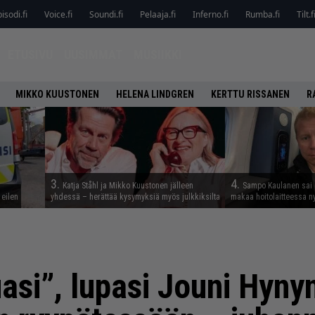
isodi.fi
Voice.fi
Soundi.fi
Pelaaja.fi
Inferno.fi
Rumba.fi
Tilt.f
ETUSIVU
UUSIMMAT
MUSIIKKI
MIKKO KUUSTONEN
HELENA LINDGREN
KERTTU RISSANEN
R
3.
4.
Katja Ståhl ja Mikko Kuustonen jälleen
Sampo Kaulanen sai
 eilen
yhdessä – herättää kysymyksiä myös julkkiksilta
makaa hoitolaitteessa n
asi”, lupasi Jouni Hyny