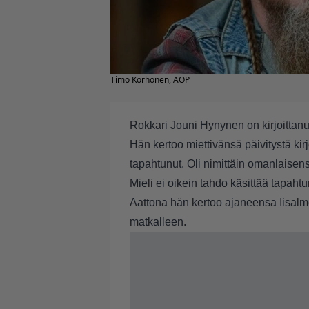
Timo Korhonen, AOP
Rokkari Jouni Hynynen on kirjoittanut
Hän kertoo miettivänsä päivitystä kir
tapahtunut. Oli nimittäin omanlaisen
Mieli ei oikein tahdo käsittää tapahtu
Aattona hän kertoo ajaneensa Iisal
matkalleen.