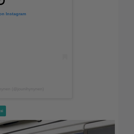
 on Instagram
ynynen (@jounihynynen)
si