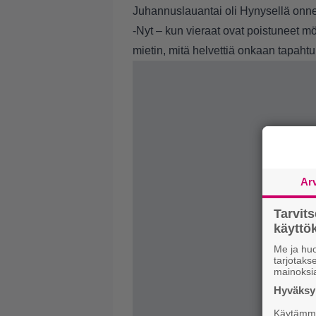
Juhannuslauantai oli Hynysellä onne
-Nyt – kun vieraat ovat poistuneet mök
mietin, mitä helvettiä onkaan tapahtun
Ar
Tarvit
käytt
Me ja huo
tarjotak
mainoksi
Hyväksym
Käytämme 