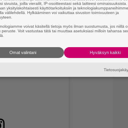
i sivuista, joilla vierailit, IP-osoitteestasi sekä laitteesi ominaisuuksista
an yksityiskohtaisesti käyttötarkoituksiin ja teknologiakumppaneihimm
la välilehdellä. Hylkääminen voi vaikuttaa sivuston toimivuuteen ja
yyteen.
knologiamme voivat käsitellä tietoja myös ilman suostumusta, jos niillä o
yttävän kuvan itsestään – voiko tässä olla Hynynen
u peruste. Voit vastustaa tätä tai muuttaa asetuksiasi milloin tahansa se
lä.
inaisen kuvan veljestään!
naa:
Omat valintani
Hyväksyn kaikki
Tietosuojak