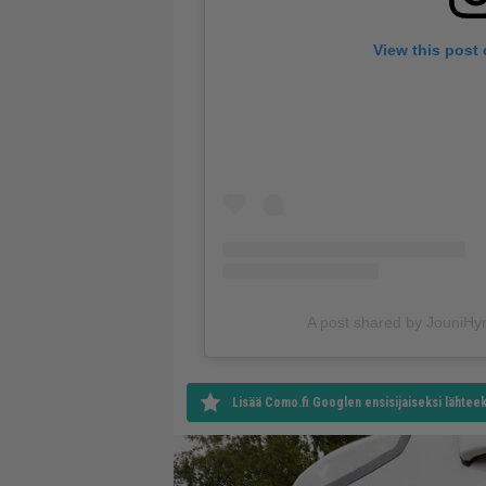
View this post
A post shared by JouniH
Lisää Como.fi Googlen ensisijaiseksi lähteek