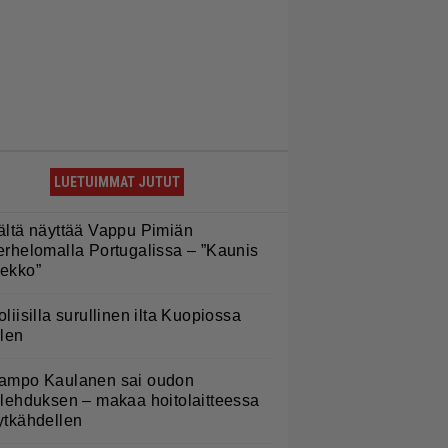
LUETUIMMAT JUTUT
ältä näyttää Vappu Pimiän
erhelomalla Portugalissa – ”Kaunis
ekko”
oliisilla surullinen ilta Kuopiossa
ilen
ampo Kaulanen sai oudon
ulehduksen – makaa hoitolaitteessa
ytkähdellen