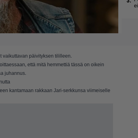
3.
e
 vaikuttavan päivityksen tililleen.
joittaessaan, että mitä hemmettiä tässä on oikein
sa juhannus.
nutta
meen kantamaan rakkaan Jari-serkkunsa viimeiselle