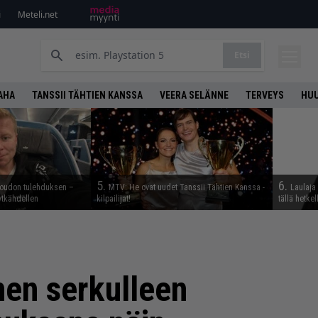
i
Meteli.net
Etsi
AHA
TANSSII TÄHTIEN KANSSA
VEERA SELÄNNE
TERVEYS
HU
5.
6.
 oudon tulehduksen –
MTV: He ovat uudet Tanssii Tähtien Kanssa -
Laulaja 
ytkähdellen
kilpailijat!
tällä hetkel
nen serkulleen