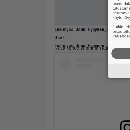
esimerkiks
tutustuma
seuraaval
käytettäv
Jotkin te
Lue myös:
Jouni Hynynen julkaisi järk
oikeutett
välilehdel
itse?
Lue myös:
Jouni Hynynen julkaisi harv
Kuva kertoo enemmän kuin tuhat sa