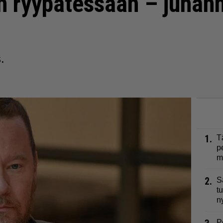
en ryypätessään – juhan
.
1.
T
p
m
2.
S
t
n
P