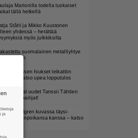
aulaja Marionilla todella tuskaiset
aikat tällä hetkellä
atja Ståhl ja Mikko Kuustonen
älleen yhdessä – herättää
ysymyksiä myös julkkiksilta
akastettu suomalainen metalliyhtye
ekee paluun
erttu Rissasen hiukset leikattiin
yhyeksi – katso upea lopputulos
TV: He ovat uudet Tanssii Tähtien
sen
anssa -kilpailijat!
tietoja
elena Lindgren kuvassa täysi-
 ja
käisen pojanpoikansa kanssa – katso
toja