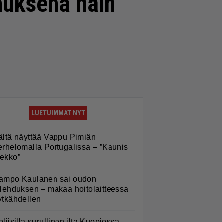
nuksena näin
LUETUIMMAT NYT
ältä näyttää Vappu Pimiän
erhelomalla Portugalissa – ”Kaunis
ekko”
ampo Kaulanen sai oudon
ulehduksen – makaa hoitolaitteessa
ytkähdellen
oliisilla surullinen ilta Kuopiossa