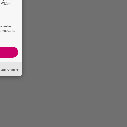
. Pääset
e
n siihen
uraavalla
äytäntömme