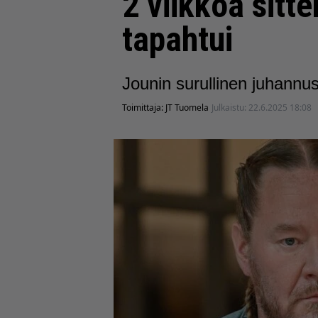
2 viikkoa sitt
tapahtui
Jounin surullinen juhannus
Toimittaja:
JT Tuomela
Julkaistu:
22.6.2025 18:08