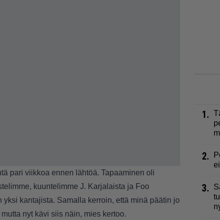
1.
T
p
m
2.
P
e
ä pari viikkoa ennen lähtöä. Tapaaminen oli
stelimme, kuuntelimme J. Karjalaista ja Foo
3.
S
t
 yksi kantajista. Samalla kerroin, että minä päätin jo
n
utta nyt kävi siis näin, mies kertoo.