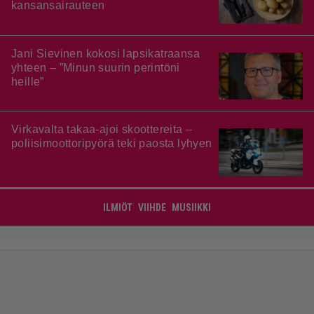
kansansairauteen
Jani Sievinen kokosi lapsikatraansa
yhteen – ”Minun suurin perintöni
heille”
Virkavalta takaa-ajoi skoottereita –
poliisimoottoripyörä teki paosta lyhyen
ILMIÖT
VIIHDE
MUSIIKKI