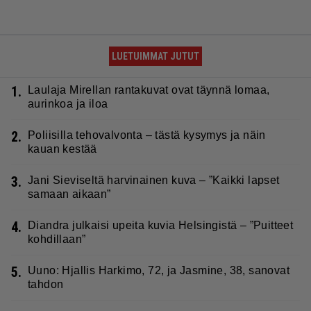
LUETUIMMAT JUTUT
1.
Laulaja Mirellan rantakuvat ovat täynnä lomaa,
aurinkoa ja iloa
2.
Poliisilla tehovalvonta – tästä kysymys ja näin
kauan kestää
3.
Jani Sieviseltä harvinainen kuva – ”Kaikki lapset
samaan aikaan”
4.
Diandra julkaisi upeita kuvia Helsingistä – ”Puitteet
kohdillaan”
5.
Uuno: Hjallis Harkimo, 72, ja Jasmine, 38, sanovat
tahdon