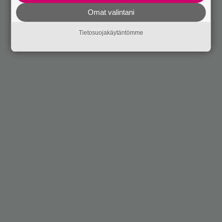
Omat valintani
Tietosuojakäytäntömme