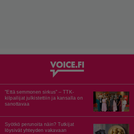
”Että semmonen sirkus” – TTK-
kilpailijat julkistettiin ja kansalla on
sanottavaa
Syötkö perunoita näin? Tutkijat
löysivät yhteyden vakavaan