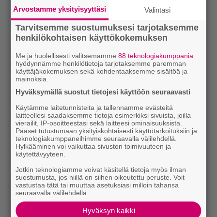
Arvostamme yksityisyyttäsi
Valintasi
Tarvitsemme suostumuksesi tarjotaksemme
henkilökohtaisen käyttökokemuksen
Me ja huolellisesti valitsemamme
88 teknologiakumppania
hyödynnämme henkilötietoja tarjotaksemme paremman
käyttäjäkokemuksen sekä kohdentaaksemme sisältöä ja
mainoksia.
Hyväksymällä suostut tietojesi käyttöön seuraavasti
Käytämme laitetunnisteita ja tallennamme evästeitä
laitteellesi saadaksemme tietoja esimerkiksi sivuista, joilla
vierailit, IP-osoitteestasi sekä laitteesi ominaisuuksista.
Pääset tutustumaan yksityiskohtaisesti käyttötarkoituksiin ja
teknologiakumppaneihimme seuraavalla välilehdellä.
Hylkääminen voi vaikuttaa sivuston toimivuuteen ja
käytettävyyteen.
Jotkin teknologiamme voivat käsitellä tietoja myös ilman
suostumusta, jos niillä on siihen oikeutettu peruste. Voit
vastustaa tätä tai muuttaa asetuksiasi milloin tahansa
seuraavalla välilehdellä.
Hyväksyn kaikki