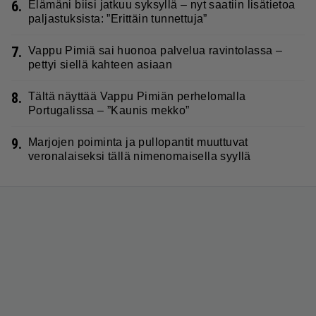
6.
Elämäni biisi jatkuu syksyllä – nyt saatiin lisätietoa
paljastuksista: ”Erittäin tunnettuja”
7.
Vappu Pimiä sai huonoa palvelua ravintolassa –
pettyi siellä kahteen asiaan
8.
Tältä näyttää Vappu Pimiän perhelomalla
Portugalissa – ”Kaunis mekko”
9.
Marjojen poiminta ja pullopantit muuttuvat
veronalaiseksi tällä nimenomaisella syyllä