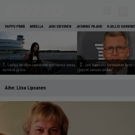
VAPPU PIMIÄ
MIRELLA
JANI SIEVINEN
JASMINE PAJARI
HJALLIS HARKIM
1.
2.
Laulaja Mirellan rantakuvat ovat täynnä lomaa,
Jani Sieviseltä harvinainen kuva –
aurinkoa ja iloa
lapset samaan aikaan”
Aihe:
Liisa Lipsanen