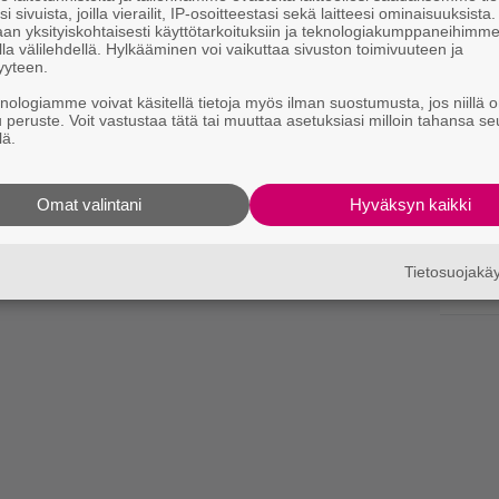
i sivuista, joilla vierailit, IP-osoitteestasi sekä laitteesi ominaisuuksista
an yksityiskohtaisesti käyttötarkoituksiin ja teknologiakumppaneihimm
la välilehdellä. Hylkääminen voi vaikuttaa sivuston toimivuuteen ja
yyteen.
knologiamme voivat käsitellä tietoja myös ilman suostumusta, jos niillä o
u peruste. Voit vastustaa tätä tai muuttaa asetuksiasi milloin tahansa se
lä.
Omat valintani
Hyväksyn kaikki
Tietosuojak