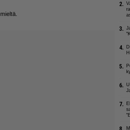
2.
V
r
mieltä.
a
3.
J
”
4.
D
H
5.
P
k
6.
U
J
7.
E
s
”
8.
M