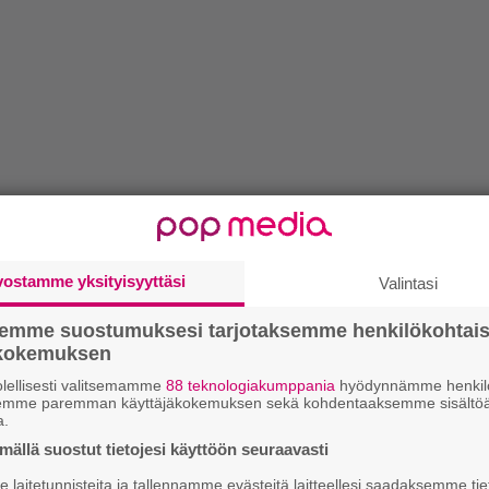
vostamme yksityisyyttäsi
Valintasi
semme suostumuksesi tarjotaksemme henkilökohtai
ökokemuksen
lellisesti valitsemamme
88 teknologiakumppania
hyödynnämme henkilö
semme paremman käyttäjäkokemuksen sekä kohdentaaksemme sisältöä
a.
ällä suostut tietojesi käyttöön seuraavasti
laitetunnisteita ja tallennamme evästeitä laitteellesi saadaksemme tie