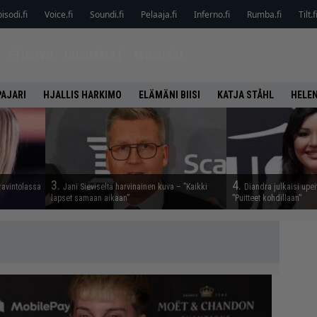
isodi.fi
Voice.fi
Soundi.fi
Pelaaja.fi
Inferno.fi
Rumba.fi
Tilt.f
ETUSIVU
UUSIMMAT
MUSIIKKI
PAJARI
HJALLIS HARKIMO
ELÄMÄNI BIISI
KATJA STÅHL
HELEN
3.
4.
ravintolassa
Jani Sieviseltä harvinainen kuva – ”Kaikki
Diandra julkaisi upei
lapset samaan aikaan”
”Puitteet kohdillaan”