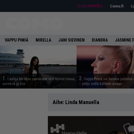
Como.fi
Ep
VAPPU PIMIÄ
MIRELLA
JANI SIEVINEN
DIANDRA
JASMINE 
1.
2.
Laulaja Mirellan rantakuvat ovat täynnä lomaa,
Vappu Pimiä sai huonoa palvelua 
aurinkoa ja iloa
– pettyi siellä kahteen asiaan
Aihe:
Linda Manuella