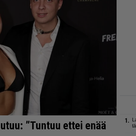
1.
L
utuu: ”Tuntuu ettei enää
t