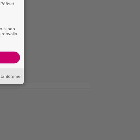
. Pääset
e
n siihen
uraavalla
äytäntömme