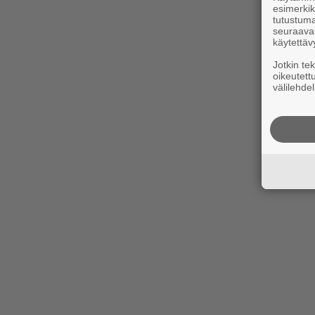
esimerkiks
tutustuma
seuraaval
käytettäv
Jotkin te
oikeutett
välilehdel