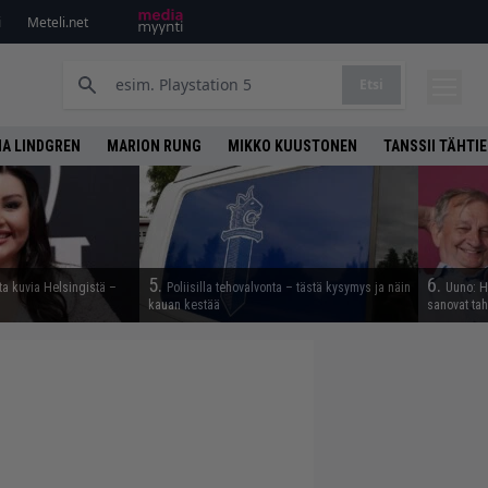
i
Meteli.net
Etsi
A LINDGREN
MARION RUNG
MIKKO KUUSTONEN
TANSSII TÄHTI
5.
6.
ta kuvia Helsingistä –
Poliisilla tehovalvonta – tästä kysymys ja näin
Uuno: Hj
kauan kestää
sanovat ta