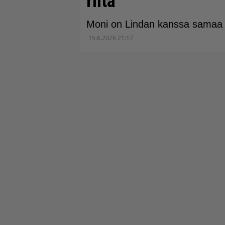
riitä”
Moni on Lindan kanssa samaa 
15.6.2026 21:17