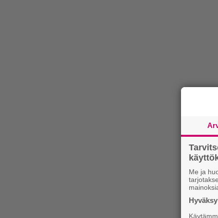
Ar
Tarvit
käytt
Me ja huo
tarjotak
mainoksi
Hyväksym
Käytämme 