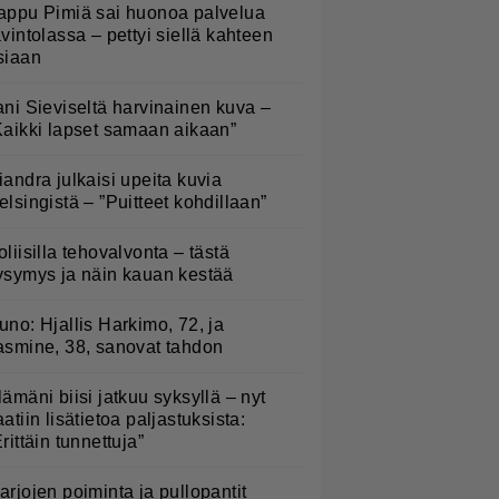
appu Pimiä sai huonoa palvelua
avintolassa – pettyi siellä kahteen
siaan
ani Sieviseltä harvinainen kuva –
Kaikki lapset samaan aikaan”
iandra julkaisi upeita kuvia
elsingistä – ”Puitteet kohdillaan”
oliisilla tehovalvonta – tästä
ysymys ja näin kauan kestää
uno: Hjallis Harkimo, 72, ja
asmine, 38, sanovat tahdon
lämäni biisi jatkuu syksyllä – nyt
aatiin lisätietoa paljastuksista:
Erittäin tunnettuja”
arjojen poiminta ja pullopantit