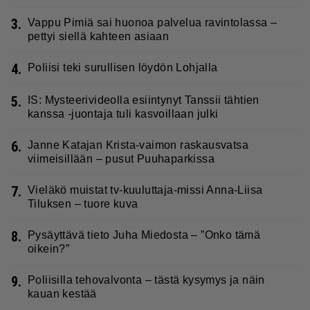
3.
Vappu Pimiä sai huonoa palvelua ravintolassa –
pettyi siellä kahteen asiaan
4.
Poliisi teki surullisen löydön Lohjalla
5.
IS: Mysteerivideolla esiintynyt Tanssii tähtien
kanssa -juontaja tuli kasvoillaan julki
6.
Janne Katajan Krista-vaimon raskausvatsa
viimeisillään – pusut Puuhaparkissa
7.
Vieläkö muistat tv-kuuluttaja-missi Anna-Liisa
Tiluksen – tuore kuva
8.
Pysäyttävä tieto Juha Miedosta – ”Onko tämä
oikein?”
9.
Poliisilla tehovalvonta – tästä kysymys ja näin
kauan kestää