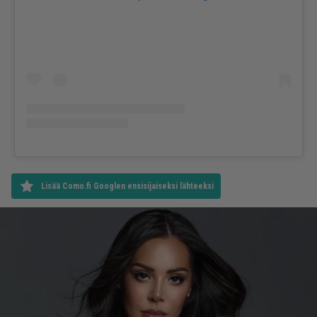
Lisää Como.fi Googlen ensisijaiseksi lähteeksi