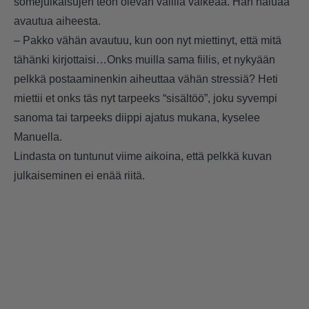
somejulkaisujen teon olevan välillä vaikeaa. Hän haluaa
avautua aiheesta.
– Pakko vähän avautuu, kun oon nyt miettinyt, että mitä
tähänki kirjottaisi…Onks muilla sama fiilis, et nykyään
pelkkä postaaminenkin aiheuttaa vähän stressiä? Heti
miettii et onks täs nyt tarpeeks “sisältöö”, joku syvempi
sanoma tai tarpeeks diippi ajatus mukana, kyselee
Manuella.
Lindasta on tuntunut viime aikoina, että pelkkä kuvan
julkaiseminen ei enää riitä.