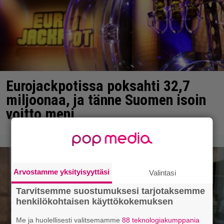
Eurojackpotissa poksahti 32,7
miljoonaa, ja tänne Suomen isoin
voitto meni
Arvostamme yksityisyyttäsi
Valintasi
Tarvitsemme suostumuksesi tarjotaksemme
henkilökohtaisen käyttökokemuksen
Me ja huolellisesti valitsemamme
88 teknologiakumppania