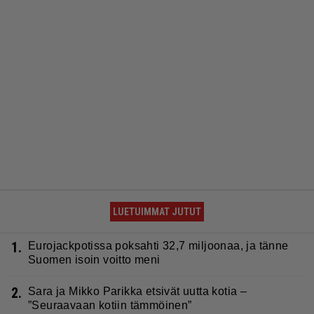
LUETUIMMAT JUTUT
1.
Eurojackpotissa poksahti 32,7 miljoonaa, ja tänne
Suomen isoin voitto meni
2.
Sara ja Mikko Parikka etsivät uutta kotia –
”Seuraavaan kotiin tämmöinen”