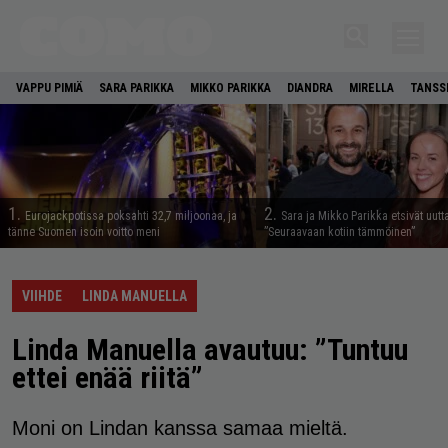
VAPPU PIMIÄ
SARA PARIKKA
MIKKO PARIKKA
DIANDRA
MIRELLA
TANSSI
1.
2.
Eurojackpotissa poksahti 32,7 miljoonaa, ja
Sara ja Mikko Parikka etsivät uutt
tänne Suomen isoin voitto meni
”Seuraavaan kotiin tämmöinen”
VIIHDE
LINDA MANUELLA
Linda Manuella avautuu: ”Tuntuu
ettei enää riitä”
Moni on Lindan kanssa samaa mieltä.