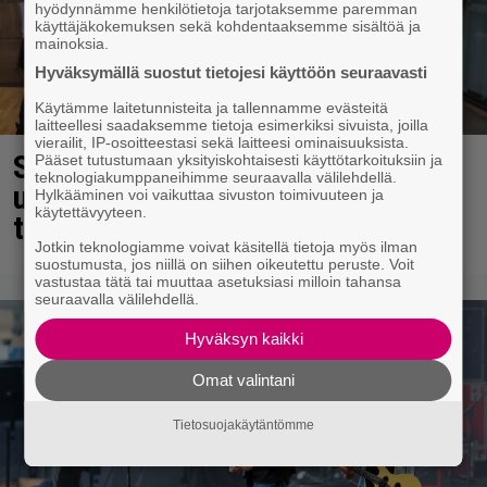
hyödynnämme henkilötietoja tarjotaksemme paremman
käyttäjäkokemuksen sekä kohdentaaksemme sisältöä ja
mainoksia.
Hyväksymällä suostut tietojesi käyttöön seuraavasti
Käytämme laitetunnisteita ja tallennamme evästeitä
laitteellesi saadaksemme tietoja esimerkiksi sivuista, joilla
vierailit, IP-osoitteestasi sekä laitteesi ominaisuuksista.
Sara ja Mikko Parikka etsivät
Pääset tutustumaan yksityiskohtaisesti käyttötarkoituksiin ja
teknologiakumppaneihimme seuraavalla välilehdellä.
uutta kotia – ”Seuraavaan kotiin
Hylkääminen voi vaikuttaa sivuston toimivuuteen ja
käytettävyyteen.
tämmöinen”
Jotkin teknologiamme voivat käsitellä tietoja myös ilman
suostumusta, jos niillä on siihen oikeutettu peruste. Voit
vastustaa tätä tai muuttaa asetuksiasi milloin tahansa
seuraavalla välilehdellä.
Hyväksyn kaikki
Omat valintani
Tietosuojakäytäntömme