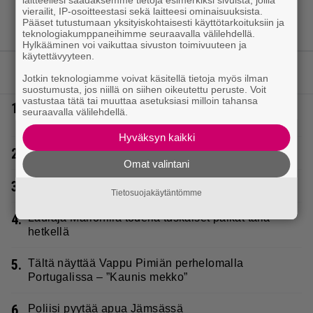
laitteellesi saadaksemme tietoja esimerkiksi sivuista, joilla
vierailit, IP-osoitteestasi sekä laitteesi ominaisuuksista.
Pääset tutustumaan yksityiskohtaisesti käyttötarkoituksiin ja
teknologiakumppaneihimme seuraavalla välilehdellä.
Hylkääminen voi vaikuttaa sivuston toimivuuteen ja
käytettävyyteen.
LUETUIMMAT JUTUT
Jotkin teknologiamme voivat käsitellä tietoja myös ilman
suostumusta, jos niillä on siihen oikeutettu peruste. Voit
vastustaa tätä tai muuttaa asetuksiasi milloin tahansa
1.
Sampo Kaulanen sai oudon tulehduksen – makaa
seuraavalla välilehdellä.
hoitolaitteessa nytkähdellen
Hyväksyn kaikki
2.
Poliisilla surullinen ilta Kuopiossa eilen
Omat valintani
3.
Rakastettu suomalainen metalliyhtye tekee paluun
Tietosuojakäytäntömme
4.
Laulaja Marionilla todella tuskaiset paikat tällä
hetkellä
5.
Tältä näyttää Vappu Pimiän perhelomalla
Portugalissa – ”Kaunis mekko”
6.
Poliisi pyytää apua Jämsässä