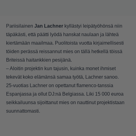
Pariisilainen
Jan Lachner
kyllästyi leipätyöhönsä niin
täpäkästi, että päätti lyödä hanskat naulaan ja lähteä
kiertämään maailmaa. Puolitoista vuotta kirjaimellisesti
töiden perässä reissannut mies on tällä hetkellä töissä
Briteissä haitankkien pesijänä.
– Aloitin projektin kun tajusin, kuinka monet ihmiset
tekevät koko elämänsä samaa työtä, Lachner sanoo.
25-vuotias Lachner on opettanut flamenco-tanssia
Espanjassa ja ollut DJ:nä Belgiassa. Liki 15 000 euroa
seikkailuunsa sijoittanut mies on nauttinut projektistaan
suunnattomasti.