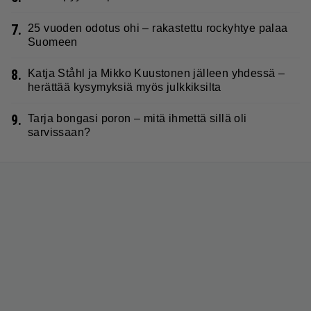
7.
25 vuoden odotus ohi – rakastettu rockyhtye palaa
Suomeen
8.
Katja Ståhl ja Mikko Kuustonen jälleen yhdessä –
herättää kysymyksiä myös julkkiksilta
9.
Tarja bongasi poron – mitä ihmettä sillä oli
sarvissaan?