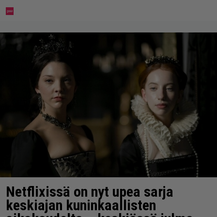
Netflixissä on nyt upea sarja
keskiajan kuninkaallisten