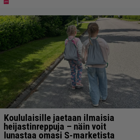
Koululaisille jaetaan ilmaisia
heijastinreppuja – näin voit
lunastaa omasi S-marketista