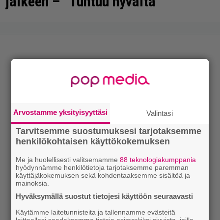
jälkeen – ”Tuntuu hyvältä”
Arvostamme yksityisyyttäsi
Valintasi
Tarvitsemme suostumuksesi tarjotaksemme
henkilökohtaisen käyttökokemuksen
Me ja huolellisesti valitsemamme
88 teknologiakumppania
hyödynnämme henkilötietoja tarjotaksemme paremman
käyttäjäkokemuksen sekä kohdentaaksemme sisältöä ja
mainoksia.
Hyväksymällä suostut tietojesi käyttöön seuraavasti
Käytämme laitetunnisteita ja tallennamme evästeitä