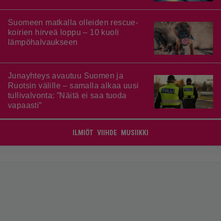
Suomeen matkalla olleiden rescue-
koirien hirveä loppu – 10 kuoli
lämpöhalvaukseen
Junayhteys avautuu Suomen ja
Ruotsin välille – samalla alkaa uusi
tullivalvonta: ”Näitä ei saa tuoda
vapaasti”
ILMIÖT
VIIHDE
MUSIIKKI