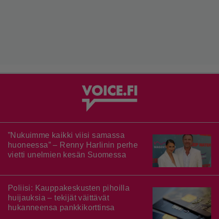
”Nukuimme kaikki viisi samassa
huoneessa” – Renny Harlinin perhe
vietti unelmien kesän Suomessa
Poliisi: Kauppakeskusten pihoilla
huijauksia – tekijät väittävät
hukanneensa pankkikorttinsa