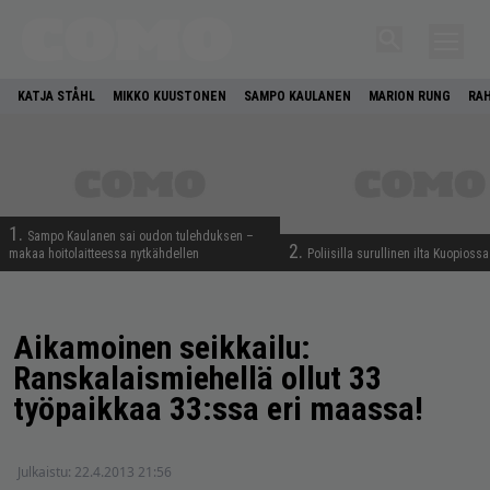
KATJA STÅHL
MIKKO KUUSTONEN
SAMPO KAULANEN
MARION RUNG
RA
1.
Sampo Kaulanen sai oudon tulehduksen –
2.
makaa hoitolaitteessa nytkähdellen
Poliisilla surullinen ilta Kuopiossa
Aikamoinen seikkailu:
Ranskalaismiehellä ollut 33
työpaikkaa 33:ssa eri maassa!
Julkaistu:
22.4.2013 21:56