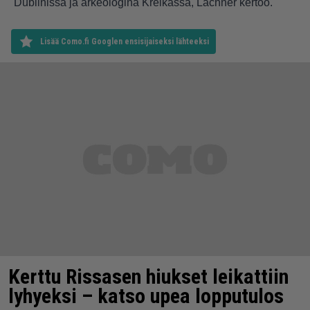
Dublinissa ja arkeologina Kreikassa, Lachner kertoo.
Lisää Como.fi Googlen ensisijaiseksi lähteeksi
Kerttu Rissasen hiukset leikattiin
lyhyeksi – katso upea lopputulos