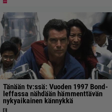
Tänään tv:ssä: Vuoden 1997 Bond-
leffassa nähdään hämmenttävän
nykyaikainen kännykkä