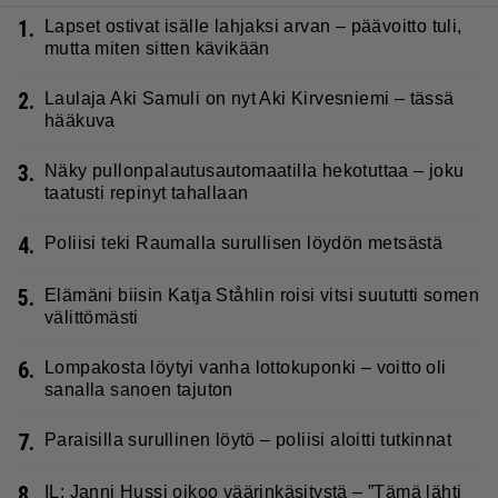
1.
Lapset ostivat isälle lahjaksi arvan – päävoitto tuli,
mutta miten sitten kävikään
2.
Laulaja Aki Samuli on nyt Aki Kirvesniemi – tässä
hääkuva
3.
Näky pullonpalautusautomaatilla hekotuttaa – joku
taatusti repinyt tahallaan
4.
Poliisi teki Raumalla surullisen löydön metsästä
5.
Elämäni biisin Katja Ståhlin roisi vitsi suututti somen
välittömästi
6.
Lompakosta löytyi vanha lottokuponki – voitto oli
sanalla sanoen tajuton
7.
Paraisilla surullinen löytö – poliisi aloitti tutkinnat
8.
IL: Janni Hussi oikoo väärinkäsitystä – ”Tämä lähti