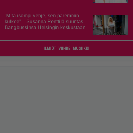
”Mitä isompi vehje, sen paremmin
kulkee” – Susanna Penttilä suuntasi
Bangbussinsa Helsingin keskustaan
ILMIÖT
VIIHDE
MUSIIKKI