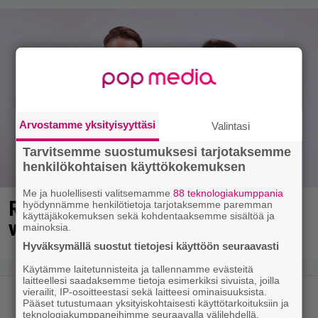
Arvostamme yksityisyyttäsi
Valintasi
Tarvitsemme suostumuksesi tarjotaksemme
henkilökohtaisen käyttökokemuksen
Me ja huolellisesti valitsemamme
88 teknologiakumppania
Rakastettu radioääni palaa 11
hyödynnämme henkilötietoja tarjotaksemme paremman
käyttäjäkokemuksen sekä kohdentaaksemme sisältöä ja
vuoden tauon jälkeen eetteriin
mainoksia.
Hyväksymällä suostut tietojesi käyttöön seuraavasti
Käytämme laitetunnisteita ja tallennamme evästeitä
laitteellesi saadaksemme tietoja esimerkiksi sivuista, joilla
vierailit, IP-osoitteestasi sekä laitteesi ominaisuuksista.
Pääset tutustumaan yksityiskohtaisesti käyttötarkoituksiin ja
teknologiakumppaneihimme seuraavalla välilehdellä.