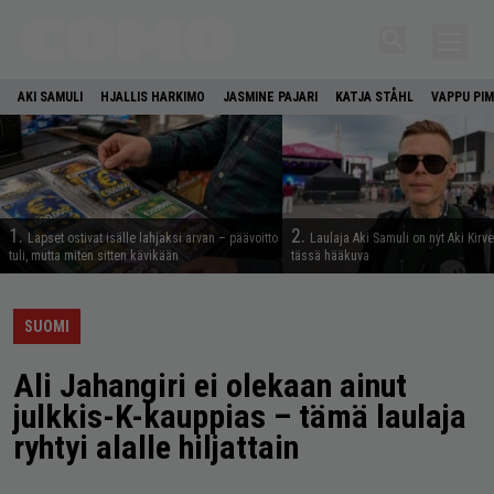
AKI SAMULI
HJALLIS HARKIMO
JASMINE PAJARI
KATJA STÅHL
VAPPU PIM
1.
2.
Lapset ostivat isälle lahjaksi arvan – päävoitto
Laulaja Aki Samuli on nyt Aki Kirv
tuli, mutta miten sitten kävikään
tässä hääkuva
SUOMI
Ali Jahangiri ei olekaan ainut
julkkis-K-kauppias – tämä laulaja
ryhtyi alalle hiljattain