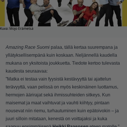
Kuva: Mojo Erämetsä
Amazing Race Suomi
palaa, tällä kertaa suurempana ja
yllätyksellisempänä kuin koskaan. Neljännellä kaudella
mukana on yksitoista joukkuetta. Tiedote kertoo tulevasta
kaudesta seuraavaa:
”Matka ei testaa vain fyysistä kestävyyttä tai ajattelun
terävyyttä, vaan pelissä on myös keskinäinen luottamus,
hermojen äärirajat sekä ihmissuhteiden sitkeys. Kun
maisemat ja maat vaihtuvat ja vauhti kiihtyy, pintaan
nousevat niin riemu, turhautuminen kuin epätoivokin – ja
juuri silloin mitataan, kenestä on voittajaksi ja kuka
saapuu ensimmäisenä
Heikki Paasosen
eteen matolle.”