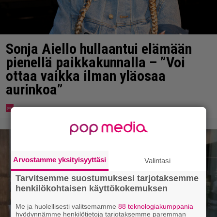
Sonja Aiello hullaantui elämään
pienellä paikkakunnalla – ”Voi
ottaa vaikka ilman yläosaa
aurinkoa”
Arvostamme yksityisyyttäsi
Valintasi
Tarvitsemme suostumuksesi tarjotaksemme
henkilökohtaisen käyttökokemuksen
Me ja huolellisesti valitsemamme
88 teknologiakumppania
hyödynnämme henkilötietoja tarjotaksemme paremman