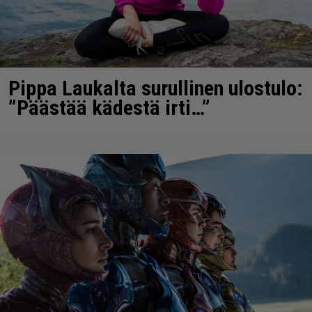
Pippa Laukalta surullinen ulostulo:
”Päästää kädestä irti…”