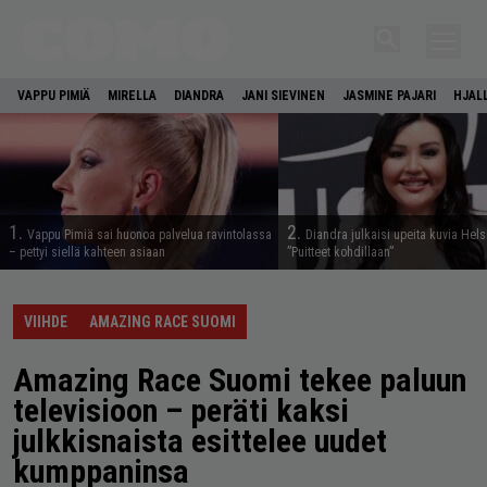
VAPPU PIMIÄ
MIRELLA
DIANDRA
JANI SIEVINEN
JASMINE PAJARI
HJAL
1.
2.
Vappu Pimiä sai huonoa palvelua ravintolassa
Diandra julkaisi upeita kuvia Hels
– pettyi siellä kahteen asiaan
”Puitteet kohdillaan”
VIIHDE
AMAZING RACE SUOMI
Amazing Race Suomi tekee paluun
televisioon – peräti kaksi
julkkisnaista esittelee uudet
kumppaninsa