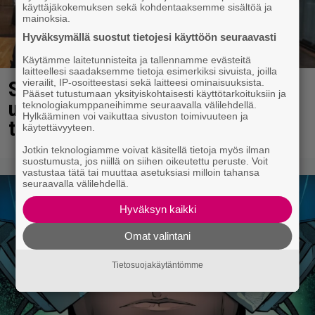
käyttäjäkokemuksen sekä kohdentaaksemme sisältöä ja
mainoksia.
Hyväksymällä suostut tietojesi käyttöön seuraavasti
Käytämme laitetunnisteita ja tallennamme evästeitä
laitteellesi saadaksemme tietoja esimerkiksi sivuista, joilla
vierailit, IP-osoitteestasi sekä laitteesi ominaisuuksista.
Sara ja Mikko Parikka etsivät
Pääset tutustumaan yksityiskohtaisesti käyttötarkoituksiin ja
uutta kotia – ”Seuraavaan kotiin
teknologiakumppaneihimme seuraavalla välilehdellä.
Hylkääminen voi vaikuttaa sivuston toimivuuteen ja
tämmöinen”
käytettävyyteen.
Jotkin teknologiamme voivat käsitellä tietoja myös ilman
suostumusta, jos niillä on siihen oikeutettu peruste. Voit
vastustaa tätä tai muuttaa asetuksiasi milloin tahansa
seuraavalla välilehdellä.
Hyväksyn kaikki
Omat valintani
Tietosuojakäytäntömme