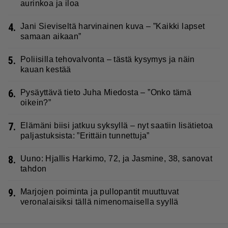
aurinkoa ja iloa
4.
Jani Sieviseltä harvinainen kuva – ”Kaikki lapset
samaan aikaan”
5.
Poliisilla tehovalvonta – tästä kysymys ja näin
kauan kestää
6.
Pysäyttävä tieto Juha Miedosta – ”Onko tämä
oikein?”
7.
Elämäni biisi jatkuu syksyllä – nyt saatiin lisätietoa
paljastuksista: ”Erittäin tunnettuja”
8.
Uuno: Hjallis Harkimo, 72, ja Jasmine, 38, sanovat
tahdon
9.
Marjojen poiminta ja pullopantit muuttuvat
veronalaisiksi tällä nimenomaisella syyllä