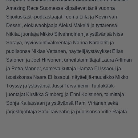
Amazing Race Suomessa kilpailevat tänä vuonna
Sijoituskästi-podcastaajat Teemu Liila ja Kevin van
Dessel, elokuvaohjaaja Aleksi Mäkelä ja tyttärensä
Nikita, juontaja Mikko Silvennoinen ja ystävänsä Nisa
Soraya, hyvinvointivalmentaja Nanna Karalahti ja
puolisonsa Niklas Vettanen, näyttelijäystävykset Elias
Salonen ja Joel Hirvonen, urheilutoimittajat Laura Arffman
ja Petra Manner, somevaikuttaja Hamza El Issaoui ja
isosiskonsa Nasra El Issaoui, näyttelijä-muusikko Mikko
Töyssy ja ystävänsä Jussi Tervaniemi, Tuplakääk-
juontajat Kirsikka Simberg ja Enni Koistinen, toimittaja
Sonja Kailassaari ja ystävänsä Rami Virtanen sekä
järjestöjohtaja Satu Taiveaho ja puolisonsa Ville Rajala.