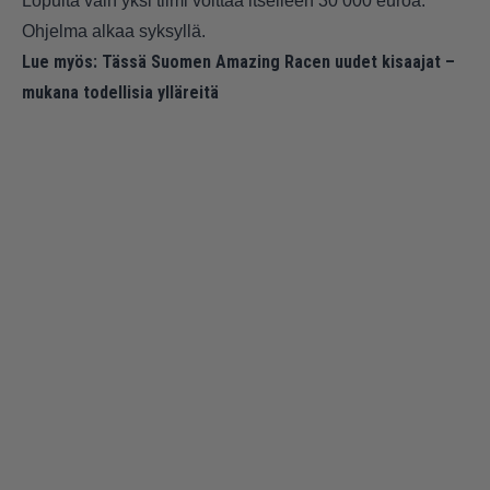
Lopulta vain yksi tiimi voittaa itselleen 30 000 euroa.
Ohjelma alkaa syksyllä.
Lue myös:
Tässä Suomen Amazing Racen uudet kisaajat –
mukana todellisia ylläreitä