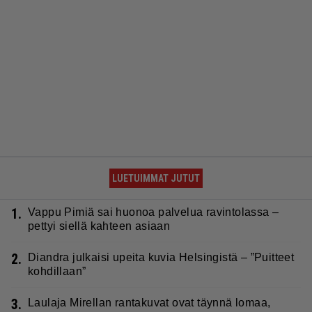
LUETUIMMAT JUTUT
1.
Vappu Pimiä sai huonoa palvelua ravintolassa –
pettyi siellä kahteen asiaan
2.
Diandra julkaisi upeita kuvia Helsingistä – ”Puitteet
kohdillaan”
3.
Laulaja Mirellan rantakuvat ovat täynnä lomaa,