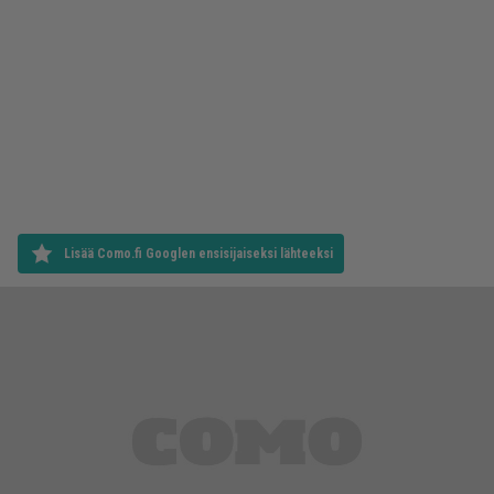
Lisää Como.fi Googlen ensisijaiseksi lähteeksi