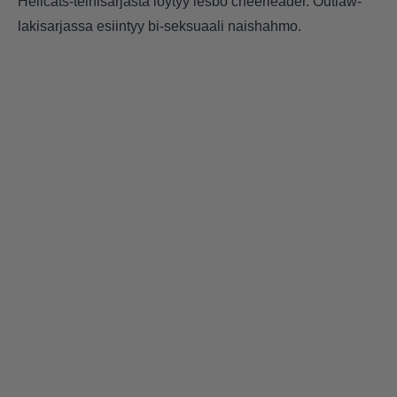
Hellcats-teinisarjasta löytyy lesbo cheerleader. Outlaw-
lakisarjassa esiintyy bi-seksuaali naishahmo.