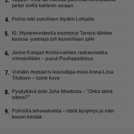
3.
pettyi siellä kahteen asiaan
4.
Poliisi teki surullisen löydön Lohjalla
5.
IS: Mysteerivideolla esiintynyt Tanssii tähtien
kanssa -juontaja tuli kasvoillaan julki
6.
Janne Katajan Krista-vaimon raskausvatsa
viimeisillään – pusut Puuhaparkissa
7.
Vieläkö muistat tv-kuuluttaja-missi Anna-Liisa
Tiluksen – tuore kuva
8.
Pysäyttävä tieto Juha Miedosta – ”Onko tämä
oikein?”
9.
Poliisilla tehovalvonta – tästä kysymys ja näin
kauan kestää