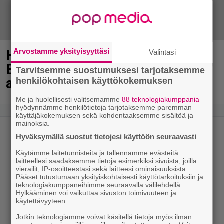
Heikki Paasonen kaunistautui
Arvostamme yksityisyyttäsi
Valintasi
Eppujen keikalle – ”Jutunjuurta
Tarvitsemme suostumuksesi tarjotaksemme
aikaiseksi tänään Tampereella”
henkilökohtaisen käyttökokemuksen
Me ja huolellisesti valitsemamme
88 teknologiakumppania
hyödynnämme henkilötietoja tarjotaksemme paremman
käyttäjäkokemuksen sekä kohdentaaksemme sisältöä ja
mainoksia.
Hyväksymällä suostut tietojesi käyttöön seuraavasti
Käytämme laitetunnisteita ja tallennamme evästeitä
laitteellesi saadaksemme tietoja esimerkiksi sivuista, joilla
vierailit, IP-osoitteestasi sekä laitteesi ominaisuuksista.
Pääset tutustumaan yksityiskohtaisesti käyttötarkoituksiin ja
teknologiakumppaneihimme seuraavalla välilehdellä.
Hylkääminen voi vaikuttaa sivuston toimivuuteen ja
käytettävyyteen.
Jotkin teknologiamme voivat käsitellä tietoja myös ilman