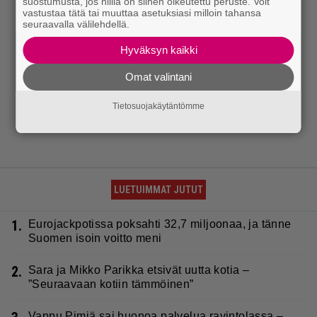
suostumusta, jos niillä on siihen oikeutettu peruste. Voit
vastustaa tätä tai muuttaa asetuksiasi milloin tahansa
seuraavalla välilehdellä.
Hyväksyn kaikki
Omat valintani
Tietosuojakäytäntömme
LUETUIMMAT JUTUT
1.
Eurojackpotissa poksahti 32,7 miljoonaa, ja tänne
Suomen isoin voitto meni
2.
Sara ja Mikko Parikka etsivät uutta kotia –
”Seuraavaan kotiin tämmöinen”
Vappu Pimiä sai huonoa palvelua ravintolassa –