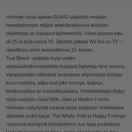
Homojen etuja ajavan GLAAD-järjestön mukaan
homohahmojen määrä amerikkalaisissa televisio-
ohjelmissa on kasvanut kymmenellä.
Viime vuonna luku
oli 25 ja tänä vuona 35. Järjestö julkaisi We Are on TV –
raporttinsa viime keskiviikkona 15. kerran.
True Blood –sarjasta löytyi eniten
seksuaalivähemmistöihin kuuluvia hahmoja tänä vuonna.
Vampyyreiden elämästä kertovassa ohjelmassa esiintyy
kuusi hahmoa, jotka ovat joko homoja, lesboja,
biseksuaaleja tai transseksuaaleja. Homohahmoja löytyy
myös sarjoista Good Wife, Glee ja Modern Family.
Homojen näkyvyyttä tukevat myös vastikään Amerikassa
alkaneet uudet sarjat. The Whole Truth ja Happy Endings
-sarjoissa esiintyvät homohahmot, kun taas puolestaan