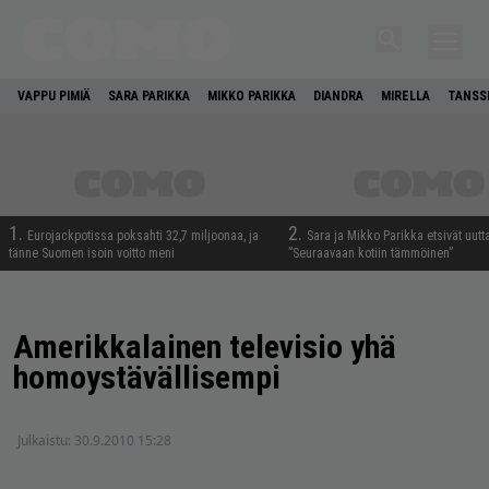
VAPPU PIMIÄ
SARA PARIKKA
MIKKO PARIKKA
DIANDRA
MIRELLA
TANSSI
1.
2.
Eurojackpotissa poksahti 32,7 miljoonaa, ja
Sara ja Mikko Parikka etsivät uutt
tänne Suomen isoin voitto meni
”Seuraavaan kotiin tämmöinen”
Amerikkalainen televisio yhä
homoystävällisempi
Julkaistu:
30.9.2010 15:28