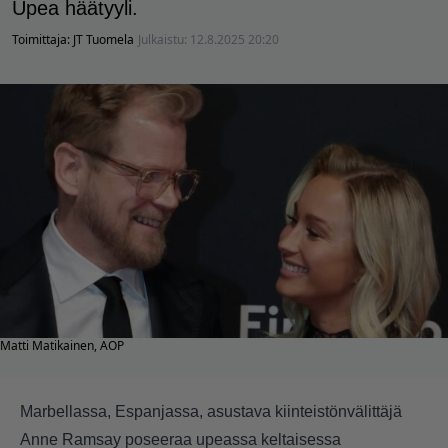
Upea häätyyli.
Toimittaja:
JT Tuomela
Julkaistu:
12.8.2025 20:20
Matti Matikainen, AOP
Marbellassa, Espanjassa, asustava kiinteistönvälittäjä
Anne Ramsay poseeraa upeassa keltaisessa