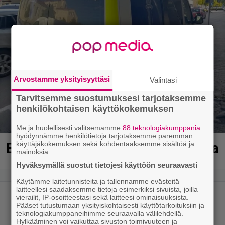
Arvostamme yksityisyyttäsi
Valintasi
Tarvitsemme suostumuksesi tarjotaksemme
henkilökohtaisen käyttökokemuksen
Me ja huolellisesti valitsemamme
88 teknologiakumppania
hyödynnämme henkilötietoja tarjotaksemme paremman
Erittäin vaarallinen kuski Ulvilassa
käyttäjäkokemuksen sekä kohdentaaksemme sisältöä ja
mainoksia.
Hyväksymällä suostut tietojesi käyttöön seuraavasti
Käytämme laitetunnisteita ja tallennamme evästeitä
laitteellesi saadaksemme tietoja esimerkiksi sivuista, joilla
vierailit, IP-osoitteestasi sekä laitteesi ominaisuuksista.
Pääset tutustumaan yksityiskohtaisesti käyttötarkoituksiin ja
teknologiakumppaneihimme seuraavalla välilehdellä.
Hylkääminen voi vaikuttaa sivuston toimivuuteen ja