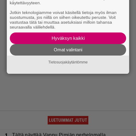
käytettävyyteen.
Jotkin teknologiamme voivat käsitellä tietoja myös ilman
suostumusta, jos niillä on siihen oikeutettu peruste. Voit
vastustaa tätä tai muuttaa asetuksiasi milloin tahansa
seuraavalla välilehdellä.
Hyväksyn kaikki
Omat valintani
Tietosuojakäytäntömme
LUETUIMMAT JUTUT
1.
Tältä näyttää Vappu Pimiän perhelomalla