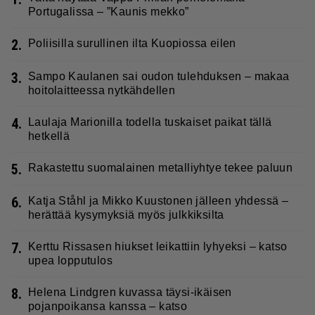
Portugalissa – ”Kaunis mekko”
2.
Poliisilla surullinen ilta Kuopiossa eilen
3.
Sampo Kaulanen sai oudon tulehduksen – makaa
hoitolaitteessa nytkähdellen
4.
Laulaja Marionilla todella tuskaiset paikat tällä
hetkellä
5.
Rakastettu suomalainen metalliyhtye tekee paluun
6.
Katja Ståhl ja Mikko Kuustonen jälleen yhdessä –
herättää kysymyksiä myös julkkiksilta
7.
Kerttu Rissasen hiukset leikattiin lyhyeksi – katso
upea lopputulos
8.
Helena Lindgren kuvassa täysi-ikäisen
pojanpoikansa kanssa – katso