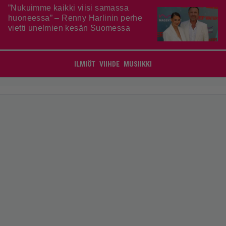
”Nukuimme kaikki viisi samassa
huoneessa” – Renny Harlinin perhe
vietti unelmien kesän Suomessa
ILMIÖT
VIIHDE
MUSIIKKI