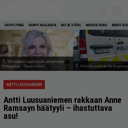
VAPPU PIMIÄ
SAMPO KAULANEN
KATJA STÅHL
MARION RUNG
MIKKO KU
1.
Tältä näyttää Vappu Pimiän perhelomalla
2.
Portugalissa – ”Kaunis mekko”
Poliisilla surullinen ilta Kuopiossa
ANTTI LUUSUANIEMI
Antti Luusuaniemen rakkaan Anne
Ramsayn häätyyli – ihastuttava
asu!