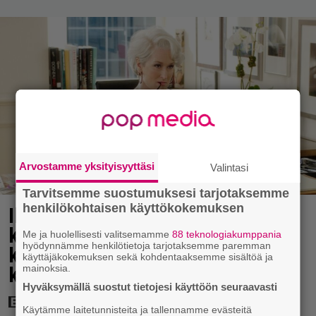
Arvostamme yksityisyyttäsi
Valintasi
Tarvitsemme suostumuksesi tarjotaksemme
henkilökohtaisen käyttökokemuksen
Illalla tv:ssä: Tyly käänne
kuvauksissa – Meryl Streepin
Me ja huolellisesti valitsemamme
88 teknologiakumppania
hyödynnämme henkilötietoja tarjotaksemme paremman
käytös muuttui draamakomedian
käyttäjäkokemuksen sekä kohdentaaksemme sisältöä ja
kulisseissa
mainoksia.
Hyväksymällä suostut tietojesi käyttöön seuraavasti
Käytämme laitetunnisteita ja tallennamme evästeitä