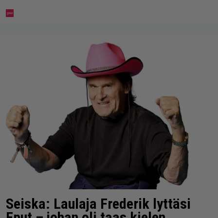
Seiska: Laulaja Frederik lyttäsi
Eput – johan oli taas kielen