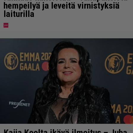
hempeilyä ja leveitä virnistyksiä
laiturilla
Kaija Koolta ikävä ilmoitus – Juha