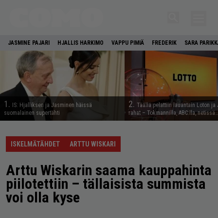
JASMINE PAJARI
HJALLIS HARKIMO
VAPPU PIMIÄ
FREDERIK
SARA PARIKK
1.
2.
IS: Hjalliksen ja Jasminen häissä
Täällä pelattiin lauantain Loton ja
suomalainen supertähti
rahat – Tokmannilla, ABC:lla, netissä
ISKELMÄTÄHDET
ARTTU WISKARI
Arttu Wiskarin saama kauppahinta
piilotettiin – tällaisista summista
voi olla kyse