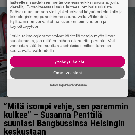
laitteellesi saadaksemme tietoja esimerkiksi sivuista, joilla
vierailit, IP-osoitteestasi sekä laitteesi ominaisuuksista.
Pääset tutustumaan yksityiskohtaisesti käyttötarkoituksiin ja
teknologiakumppaneihimme seuraavalla välilehdellä.
Hylkääminen voi vaikuttaa sivuston toimivuuteen ja
käytettävyyteen.
Jotkin teknologiamme voivat käsitellä tietoja myös ilman
suostumusta, jos niillä on siihen oikeutettu peruste. Voit
vastustaa tätä tai muuttaa asetuksiasi milloin tahansa
seuraavalla välilehdellä.
Hyväksyn kaikki
Omat valintani
Tietosuojakäytäntömme
”Mitä isompi vehje, sen paremmin
kulkee” – Susanna Penttilä
suuntasi Bangbussinsa Helsingin
keskustaan