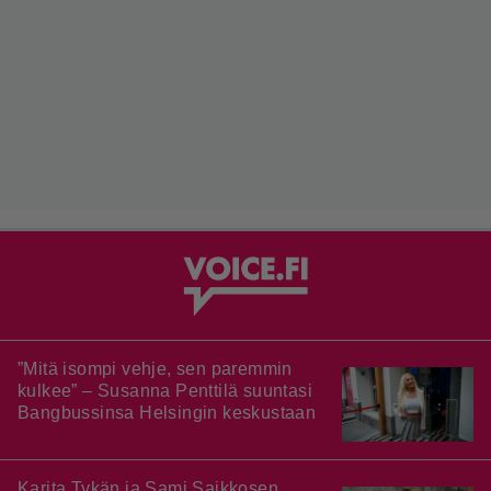
”Mitä isompi vehje, sen paremmin
kulkee” – Susanna Penttilä suuntasi
Bangbussinsa Helsingin keskustaan
Karita Tykän ja Sami Saikkosen