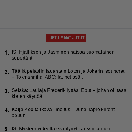
LUETUIMMAT JUTUT
1.
IS: Hjalliksen ja Jasminen häissä suomalainen
supertähti
2.
Täällä pelattiin lauantain Loton ja Jokerin isot rahat
– Tokmannilla, ABC:lla, netissä…
3.
Seiska: Laulaja Frederik lyttäsi Eput – johan oli taas
kielen käyttöä
4.
Kaija Koolta ikävä ilmoitus – Juha Tapio kiirehti
apuun
5.
IS: Mysteerivideolla esiintynyt Tanssii tähtien