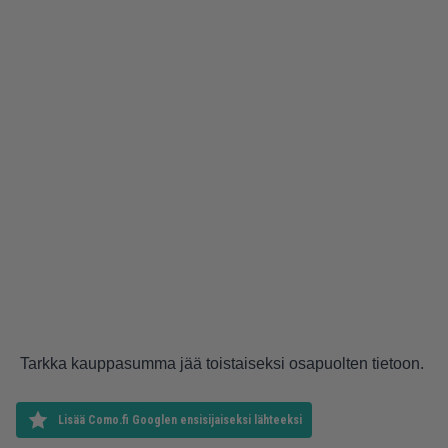
Tarkka kauppasumma jää toistaiseksi osapuolten tietoon.
Lisää Como.fi Googlen ensisijaiseksi lähteeksi