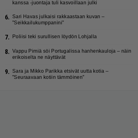
kanssa -juontaja tuli kasvoillaan julki
6.
Sari Havas julkaisi rakkaastaan kuvan –
”Seikkailukumppanini”
7.
Poliisi teki surullisen löydön Lohjalla
8.
Vappu Pimiä söi Portugalissa hanhenkauloja – näin
erikoiselta ne näyttävät
9.
Sara ja Mikko Parikka etsivät uutta kotia –
”Seuraavaan kotiin tämmöinen”