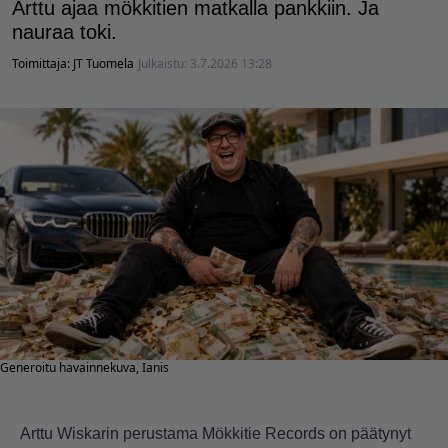
Arttu ajaa mökkitien matkalla pankkiin. Ja
nauraa toki.
Toimittaja:
JT Tuomela
Julkaistu:
3.7.2026 13:28
Generoitu havainnekuva, Ianis
Arttu Wiskarin perustama Mökkitie Records on päätynyt