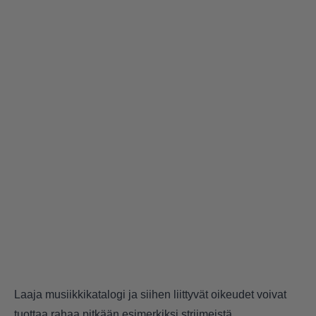
Laaja musiikkikatalogi ja siihen liittyvät oikeudet voivat
tuottaa rahaa pitkään esimerkiksi striimeistä,