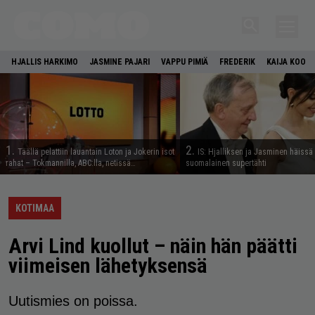
HJALLIS HARKIMO
JASMINE PAJARI
VAPPU PIMIÄ
FREDERIK
KAIJA KOO
1.
2.
Täällä pelattiin lauantain Loton ja Jokerin isot
IS: Hjalliksen ja Jasminen häissä
rahat – Tokmannilla, ABC:lla, netissä…
suomalainen supertähti
KOTIMAA
Arvi Lind kuollut – näin hän päätti
viimeisen lähetyksensä
Uutismies on poissa.