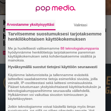
Karita Tykän ja Sami Saikkosen
Arvostamme yksityisyyttäsi
Valintasi
rakkaus kukoistaa – vähäpukeista
Tarvitsemme suostumuksesi tarjotaksemme
hempeilyä ja leveitä virnistyksiä
henkilökohtaisen käyttökokemuksen
laiturilla
Me ja huolellisesti valitsemamme
88 teknologiakumppania
hyödynnämme henkilötietoja tarjotaksemme paremman
käyttäjäkokemuksen sekä kohdentaaksemme sisältöä ja
mainoksia.
Hyväksymällä suostut tietojesi käyttöön seuraavasti
Käytämme laitetunnisteita ja tallennamme evästeitä
laitteellesi saadaksemme tietoja esimerkiksi sivuista, joilla
vierailit, IP-osoitteestasi sekä laitteesi ominaisuuksista.
Pääset tutustumaan yksityiskohtaisesti käyttötarkoituksiin ja
teknologiakumppaneihimme seuraavalla välilehdellä.
Hylkääminen voi vaikuttaa sivuston toimivuuteen ja
käytettävyyteen.
Jotkin teknologiamme voivat käsitellä tietoja myös ilman
suostumusta, jos niillä on siihen oikeutettu peruste. Voit