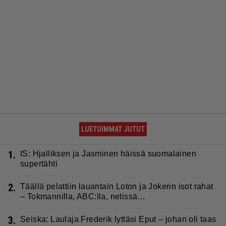
LUETUIMMAT JUTUT
1.
IS: Hjalliksen ja Jasminen häissä suomalainen
supertähti
2.
Täällä pelattiin lauantain Loton ja Jokerin isot rahat
– Tokmannilla, ABC:lla, netissä…
3.
Seiska: Laulaja Frederik lyttäsi Eput – johan oli taas