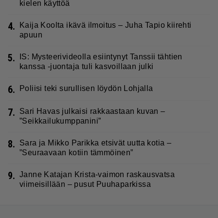
kielen käyttöä
4.
Kaija Koolta ikävä ilmoitus – Juha Tapio kiirehti
apuun
5.
IS: Mysteerivideolla esiintynyt Tanssii tähtien
kanssa -juontaja tuli kasvoillaan julki
6.
Poliisi teki surullisen löydön Lohjalla
7.
Sari Havas julkaisi rakkaastaan kuvan –
”Seikkailukumppanini”
8.
Sara ja Mikko Parikka etsivät uutta kotia –
”Seuraavaan kotiin tämmöinen”
9.
Janne Katajan Krista-vaimon raskausvatsa
viimeisillään – pusut Puuhaparkissa