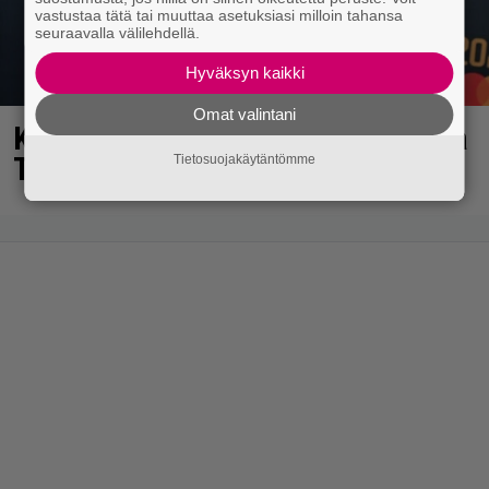
vastustaa tätä tai muuttaa asetuksiasi milloin tahansa
seuraavalla välilehdellä.
Hyväksyn kaikki
Omat valintani
Kaija Koolta ikävä ilmoitus – Juha
Tapio kiirehti apuun
Tietosuojakäytäntömme