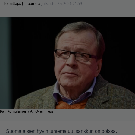
Toimittaja:
JT Tuomela
Julkaistu:
7.6.2026 21:59
Kati Komulainen / All Over Press
Suomalaisten hyvin tuntema uutisankkuri on poissa.