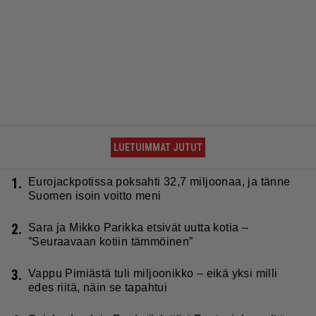
LUETUIMMAT JUTUT
1.
Eurojackpotissa poksahti 32,7 miljoonaa, ja tänne
Suomen isoin voitto meni
2.
Sara ja Mikko Parikka etsivät uutta kotia –
”Seuraavaan kotiin tämmöinen”
3.
Vappu Pimiästä tuli miljoonikko – eikä yksi milli
edes riitä, näin se tapahtui