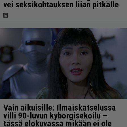
vei seksikohtauksen liian pitkälle
Vain aikuisille: Ilmaiskatselussa
villi 90-luvun kyborgisekoilu –
tässä elokuvassa mikään ei ole