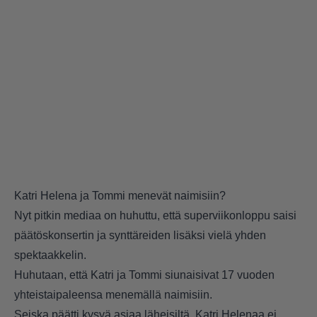
Katri Helena ja Tommi menevät naimisiin?
Nyt pitkin mediaa on huhuttu, että superviikonloppu saisi
päätöskonsertin ja synttäreiden lisäksi vielä yhden
spektaakkelin.
Huhutaan, että Katri ja Tommi siunaisivat 17 vuoden
yhteistaipaleensa menemällä naimisiin.
Seiska
päätti kysyä asiaa läheisiltä. Katri Helenaa ei