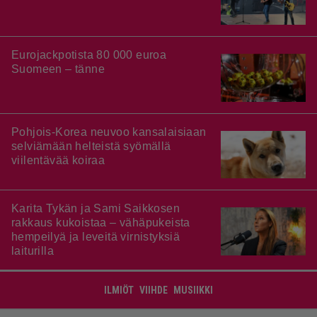
Eurojackpotista 80 000 euroa
Suomeen – tänne
Pohjois-Korea neuvoo kansalaisiaan
selviämään helteistä syömällä
viilentävää koiraa
Karita Tykän ja Sami Saikkosen
rakkaus kukoistaa – vähäpukeista
hempeilyä ja leveitä virnistyksiä
laiturilla
ILMIÖT
VIIHDE
MUSIIKKI