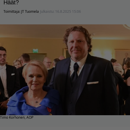
Häät?
Toimittaja:
JT Tuomela
Julkaistu:
16.8.2025 15:06
Timo Korhonen, AOP