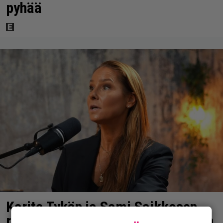
pyhää
Karita Tykän ja Sami Saikkosen
rakkaus kukoistaa – vähäpukeista