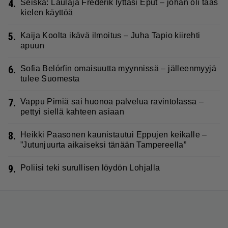
4.
Seiska: Laulaja Frederik lyttäsi Eput – johan oli taas
kielen käyttöä
5.
Kaija Koolta ikävä ilmoitus – Juha Tapio kiirehti
apuun
6.
Sofia Belórfin omaisuutta myynnissä – jälleenmyyjä
tulee Suomesta
7.
Vappu Pimiä sai huonoa palvelua ravintolassa –
pettyi siellä kahteen asiaan
8.
Heikki Paasonen kaunistautui Eppujen keikalle –
”Jutunjuurta aikaiseksi tänään Tampereella”
9.
Poliisi teki surullisen löydön Lohjalla