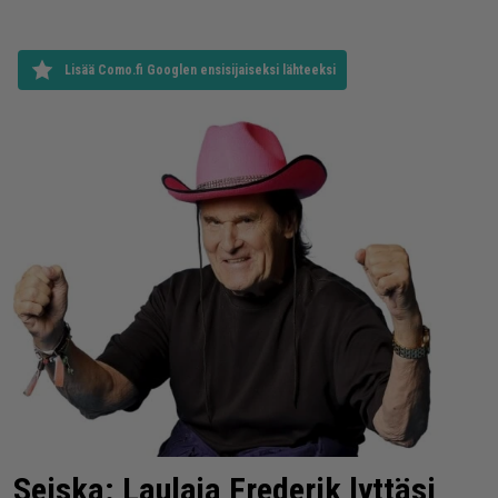
Lisää Como.fi Googlen ensisijaiseksi lähteeksi
Seiska: Laulaja Frederik lyttäsi