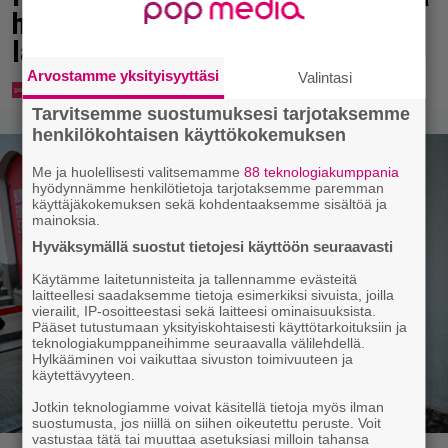
hempeilyä ja leveitä virnistyksiä
laiturilla
Arvostamme yksityisyyttäsi
Valintasi
Tarvitsemme suostumuksesi tarjotaksemme
henkilökohtaisen käyttökokemuksen
Me ja huolellisesti valitsemamme
88 teknologiakumppania
hyödynnämme henkilötietoja tarjotaksemme paremman
käyttäjäkokemuksen sekä kohdentaaksemme sisältöä ja
mainoksia.
Hyväksymällä suostut tietojesi käyttöön seuraavasti
Käytämme laitetunnisteita ja tallennamme evästeitä
laitteellesi saadaksemme tietoja esimerkiksi sivuista, joilla
vierailit, IP-osoitteestasi sekä laitteesi ominaisuuksista.
Pääset tutustumaan yksityiskohtaisesti käyttötarkoituksiin ja
teknologiakumppaneihimme seuraavalla välilehdellä.
Hylkääminen voi vaikuttaa sivuston toimivuuteen ja
käytettävyyteen.
Jotkin teknologiamme voivat käsitellä tietoja myös ilman
suostumusta, jos niillä on siihen oikeutettu peruste. Voit
vastustaa tätä tai muuttaa asetuksiasi milloin tahansa