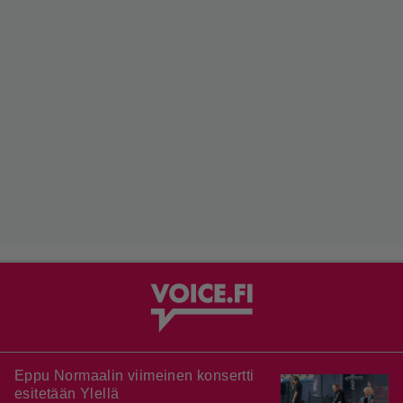
Eppu Normaalin viimeinen konsertti
esitetään Ylellä