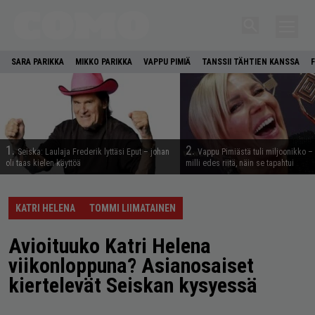
SARA PARIKKA
MIKKO PARIKKA
VAPPU PIMIÄ
TANSSII TÄHTIEN KANSSA
1.
2.
Seiska: Laulaja Frederik lyttäsi Eput – johan
Vappu Pimiästä tuli miljoonikko – 
oli taas kielen käyttöä
milli edes riitä, näin se tapahtui
KATRI HELENA
TOMMI LIIMATAINEN
Avioituuko Katri Helena
viikonloppuna? Asianosaiset
kiertelevät Seiskan kysyessä