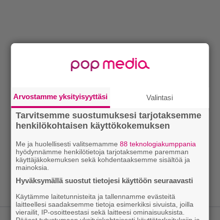
Arvostamme yksityisyyttäsi
Valintasi
Tarvitsemme suostumuksesi tarjotaksemme
henkilökohtaisen käyttökokemuksen
Me ja huolellisesti valitsemamme
88 teknologiakumppania
hyödynnämme henkilötietoja tarjotaksemme paremman
käyttäjäkokemuksen sekä kohdentaaksemme sisältöä ja
mainoksia.
Hyväksymällä suostut tietojesi käyttöön seuraavasti
Käytämme laitetunnisteita ja tallennamme evästeitä
laitteellesi saadaksemme tietoja esimerkiksi sivuista, joilla
vierailit, IP-osoitteestasi sekä laitteesi ominaisuuksista.