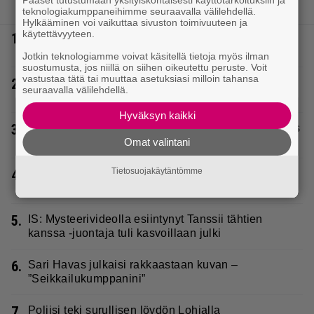
Pääset tutustumaan yksityiskohtaisesti käyttötarkoituksiin ja
LUETUIMMAT JUTUT
teknologiakumppaneihimme seuraavalla välilehdellä.
Hylkääminen voi vaikuttaa sivuston toimivuuteen ja
käytettävyyteen.
1.
IS: Hjalliksen ja Jasminen häissä suomalainen
supertähti
Jotkin teknologiamme voivat käsitellä tietoja myös ilman
suostumusta, jos niillä on siihen oikeutettu peruste. Voit
vastustaa tätä tai muuttaa asetuksiasi milloin tahansa
2.
Täällä pelattiin lauantain Loton ja Jokerin isot rahat
seuraavalla välilehdellä.
– Tokmannilla, ABC:lla, netissä…
Hyväksyn kaikki
3.
Seiska: Laulaja Frederik lyttäsi Eput – johan oli taas
kielen käyttöä
Omat valintani
Tietosuojakäytäntömme
4.
Kaija Koolta ikävä ilmoitus – Juha Tapio kiirehti
apuun
5.
IS: Mysteerivideolla esiintynyt Tanssii tähtien
kanssa -juontaja tuli kasvoillaan julki
6.
Sari Havas julkaisi rakkaastaan kuvan –
”Seikkailukumppanini”
7.
Poliisi teki surullisen löydön Lohjalla