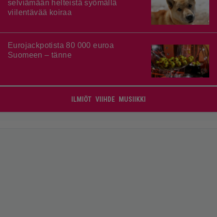
selviämään helteistä syömällä
viilentävää koiraa
Eurojackpotista 80 000 euroa
Suomeen – tänne
ILMIÖT
VIIHDE
MUSIIKKI