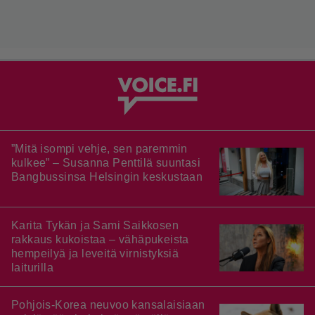
”Mitä isompi vehje, sen paremmin
kulkee” – Susanna Penttilä suuntasi
Bangbussinsa Helsingin keskustaan
Karita Tykän ja Sami Saikkosen
rakkaus kukoistaa – vähäpukeista
hempeilyä ja leveitä virnistyksiä
laiturilla
Pohjois-Korea neuvoo kansalaisiaan