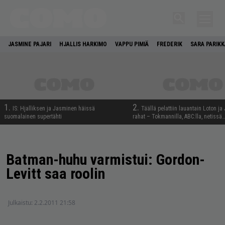
JASMINE PAJARI
HJALLIS HARKIMO
VAPPU PIMIÄ
FREDERIK
SARA PARIKK
1.
2.
IS: Hjalliksen ja Jasminen häissä
Täällä pelattiin lauantain Loton ja
suomalainen supertähti
rahat – Tokmannilla, ABC:lla, netissä
Batman-huhu varmistui: Gordon-
Levitt saa roolin
Julkaistu:
2.2.2011 21:58