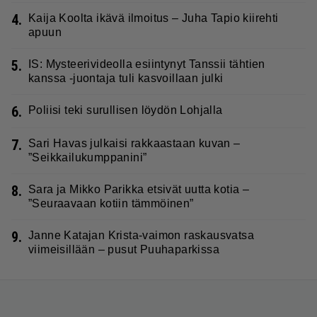
4.
Kaija Koolta ikävä ilmoitus – Juha Tapio kiirehti
apuun
5.
IS: Mysteerivideolla esiintynyt Tanssii tähtien
kanssa -juontaja tuli kasvoillaan julki
6.
Poliisi teki surullisen löydön Lohjalla
7.
Sari Havas julkaisi rakkaastaan kuvan –
”Seikkailukumppanini”
8.
Sara ja Mikko Parikka etsivät uutta kotia –
”Seuraavaan kotiin tämmöinen”
9.
Janne Katajan Krista-vaimon raskausvatsa
viimeisillään – pusut Puuhaparkissa