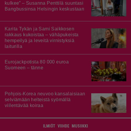
kulkee” – Susanna Penttilä suuntasi
Bangbussinsa Helsingin keskustaan
Karita Tykän ja Sami Saikkosen
rakkaus kukoistaa – vähäpukeista
hempeilyä ja leveitä virnistyksiä
laiturilla
Eurojackpotista 80 000 euroa
Suomeen – tänne
Pohjois-Korea neuvoo kansalaisiaan
selviämään helteistä syömällä
viilentävää koiraa
ILMIÖT
VIIHDE
MUSIIKKI