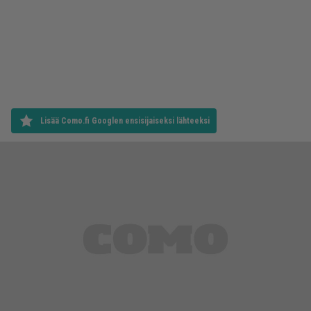
Lisää Como.fi Googlen ensisijaiseksi lähteeksi