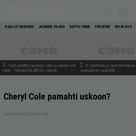
HJALLIS HARKIMO
JASMINE PAJARI
VAPPU PIMIÄ
FREDERIK
KAIJA KOO
1.
2.
Täällä pelattiin lauantain Loton ja Jokerin isot
IS: Hjalliksen ja Jasminen häissä
rahat – Tokmannilla, ABC:lla, netissä…
suomalainen supertähti
Cheryl Cole pamahti uskoon?
Julkaistu:
9.12.2010 11:58