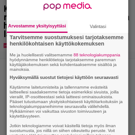
Karita Tykän ja Sami Saikkosen
rakkaus kukoistaa – vähäpukeista
hempeilyä ja leveitä virnistyksiä
Arvostamme yksityisyyttäsi
Valintasi
laiturilla
Tarvitsemme suostumuksesi tarjotaksemme
henkilökohtaisen käyttökokemuksen
Me ja huolellisesti valitsemamme
88 teknologiakumppania
hyödynnämme henkilötietoja tarjotaksemme paremman
käyttäjäkokemuksen sekä kohdentaaksemme sisältöä ja
mainoksia.
Hyväksymällä suostut tietojesi käyttöön seuraavasti
Käytämme laitetunnisteita ja tallennamme evästeitä
laitteellesi saadaksemme tietoja esimerkiksi sivuista, joilla
vierailit, IP-osoitteestasi sekä laitteesi ominaisuuksista.
Pääset tutustumaan yksityiskohtaisesti käyttötarkoituksiin ja
teknologiakumppaneihimme seuraavalla välilehdellä.
Hylkääminen voi vaikuttaa sivuston toimivuuteen ja
käytettävyyteen.
Jotkin teknologiamme voivat käsitellä tietoja myös ilman
suostumusta, jos niillä on siihen oikeutettu peruste. Voit