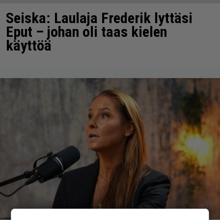
Seiska: Laulaja Frederik lyttäsi
Eput – johan oli taas kielen
käyttöä