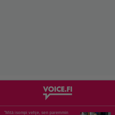
”Mitä isompi vehje, sen paremmin