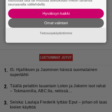
vastustaa tätä tai muuttaa asetuksiasi milloin tahansa
seuraavalla välilehdellä.
Hyväksyn kaikki
Omat valintani
Tietosuojakäytäntömme
LUETUIMMAT JUTUT
1.
IS: Hjalliksen ja Jasminen häissä suomalainen
supertähti
2.
Täällä pelattiin lauantain Loton ja Jokerin isot rahat
– Tokmannilla, ABC:lla, netissä…
3.
Seiska: Laulaja Frederik lyttäsi Eput – johan oli taas
kielen käyttöä