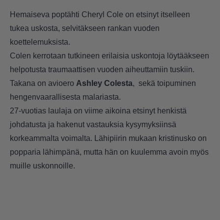
Hemaiseva poptähti Cheryl Cole on etsinyt itselleen
tukea uskosta, selvitäkseen rankan vuoden
koettelemuksista.
Colen kerrotaan tutkineen erilaisia uskontoja löytääkseen
helpotusta traumaattisen vuoden aiheuttamiin tuskiin.
Takana on avioero
Ashley Colesta
, sekä toipuminen
hengenvaarallisesta malariasta.
27-vuotias laulaja on viime aikoina etsinyt henkistä
johdatusta ja hakenut vastauksia kysymyksiinsä
korkeammalta voimalta. Lähipiirin mukaan kristinusko on
popparia lähimpänä, mutta hän on kuulemma avoin myös
muille uskonnoille.