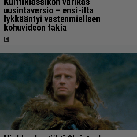
Kulttiklassikon värikäs
uusintaversio – ensi-ilta
lykkääntyi vastenmielisen
kohuvideon takia