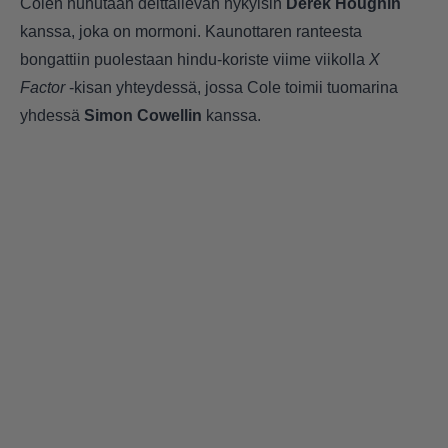
Colen huhutaan deittailevan nykyisin
Derek Houghin
kanssa, joka on mormoni. Kaunottaren ranteesta
bongattiin puolestaan hindu-koriste viime viikolla
X
Factor
-kisan yhteydessä, jossa Cole toimii tuomarina
yhdessä
Simon Cowellin
kanssa.