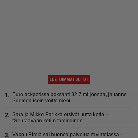
LUETUIMMAT JUTUT
1.
Eurojackpotissa poksahti 32,7 miljoonaa, ja tänne
Suomen isoin voitto meni
2.
Sara ja Mikko Parikka etsivät uutta kotia –
”Seuraavaan kotiin tämmöinen”
3.
Vappu Pimiä sai huonoa palvelua ravintolassa –