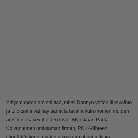
Yritysmuodon ero selittää, miksi Dannyn yhtiön liikevaihto
ja tulokset eivät näy samalla tavalla kuin monien muiden
artistien osakeyhtiöiden luvut. Myöskään Paula
Koivuniemen omistaman firman, PKK-Viihteen
tilinpäätöstiedot eivät ole koskaan olleet julkisia.