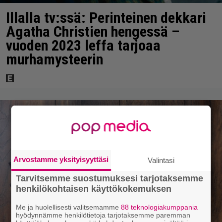
Illalla tv:ssä: Perinteinen dekkari
Agatha Christien hengessä –
vuoden 2023 leffa tarjoaa
murhamysteerin
Arvostamme yksityisyyttäsi
Valintasi
Tarvitsemme suostumuksesi tarjotaksemme
henkilökohtaisen käyttökokemuksen
Me ja huolellisesti valitsemamme
88 teknologiakumppania
hyödynnämme henkilötietoja tarjotaksemme paremman