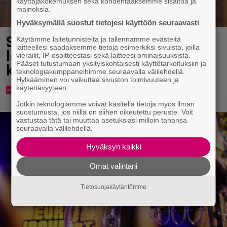
käyttäjäkokemuksen sekä kohdentaaksemme sisältöä ja
mainoksia.
Hyväksymällä suostut tietojesi käyttöön seuraavasti
Syötkö perunoita näin? Tutkijat
Käytämme laitetunnisteita ja tallennamme evästeitä
laitteellesi saadaksemme tietoja esimerkiksi sivuista, joilla
löysivät yhteyden vakavaan
vierailit, IP-osoitteestasi sekä laitteesi ominaisuuksista.
Pääset tutustumaan yksityiskohtaisesti käyttötarkoituksiin ja
kansansairauteen
teknologiakumppaneihimme seuraavalla välilehdellä.
Hylkääminen voi vaikuttaa sivuston toimivuuteen ja
käytettävyyteen.
Jotkin teknologiamme voivat käsitellä tietoja myös ilman
suostumusta, jos niillä on siihen oikeutettu peruste. Voit
vastustaa tätä tai muuttaa asetuksiasi milloin tahansa
seuraavalla välilehdellä.
Hyväksyn kaikki
Omat valintani
Tietosuojakäytäntömme