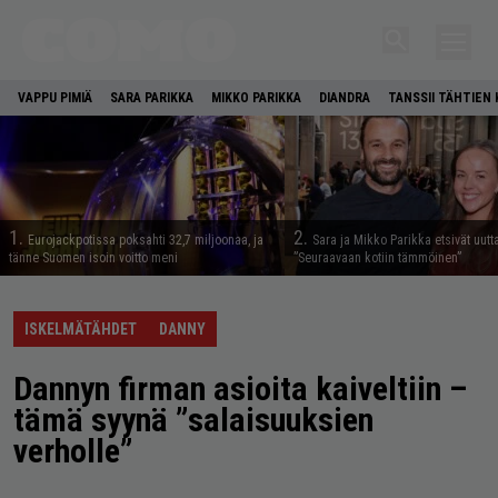
VAPPU PIMIÄ
SARA PARIKKA
MIKKO PARIKKA
DIANDRA
TANSSII TÄHTIEN
1.
2.
Eurojackpotissa poksahti 32,7 miljoonaa, ja
Sara ja Mikko Parikka etsivät uutt
tänne Suomen isoin voitto meni
”Seuraavaan kotiin tämmöinen”
ISKELMÄTÄHDET
DANNY
Dannyn firman asioita kaiveltiin –
tämä syynä ”salaisuuksien
verholle”