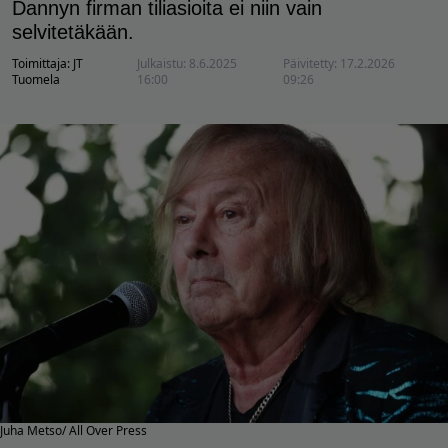
Dannyn firman tiliasioita ei niin vain
selvitetäkään.
Toimittaja:
JT
Julkaistu:
8.6.2025
Päivitetty:
17.2.2026
Tuomela
16:00
09:26
Juha Metso/ All Over Press