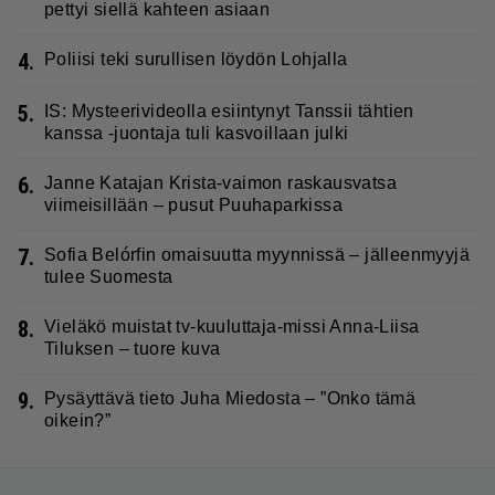
pettyi siellä kahteen asiaan
4.
Poliisi teki surullisen löydön Lohjalla
5.
IS: Mysteerivideolla esiintynyt Tanssii tähtien
kanssa -juontaja tuli kasvoillaan julki
6.
Janne Katajan Krista-vaimon raskausvatsa
viimeisillään – pusut Puuhaparkissa
7.
Sofia Belórfin omaisuutta myynnissä – jälleenmyyjä
tulee Suomesta
8.
Vieläkö muistat tv-kuuluttaja-missi Anna-Liisa
Tiluksen – tuore kuva
9.
Pysäyttävä tieto Juha Miedosta – ”Onko tämä
oikein?”