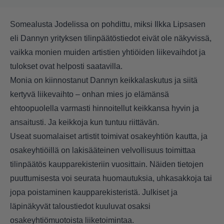
Somealusta Jodelissa on pohdittu, miksi Ilkka Lipsasen
eli Dannyn yrityksen tilinpäätöstiedot eivät ole näkyvissä,
vaikka monien muiden artistien yhtiöiden liikevaihdot ja
tulokset ovat helposti saatavilla.
Monia on kiinnostanut Dannyn keikkalaskutus ja siitä
kertyvä liikevaihto – onhan mies jo elämänsä
ehtoopuolella varmasti hinnoitellut keikkansa hyvin ja
ansaitusti. Ja keikkoja kun tuntuu riittävän.
Useat suomalaiset artistit toimivat osakeyhtiön kautta, ja
osakeyhtiöillä on lakisääteinen velvollisuus toimittaa
tilinpäätös kaupparekisteriin vuosittain. Näiden tietojen
puuttumisesta voi seurata huomautuksia, uhkasakkoja tai
jopa poistaminen kaupparekisteristä. Julkiset ja
läpinäkyvät taloustiedot kuuluvat osaksi
osakeyhtiömuotoista liiketoimintaa.