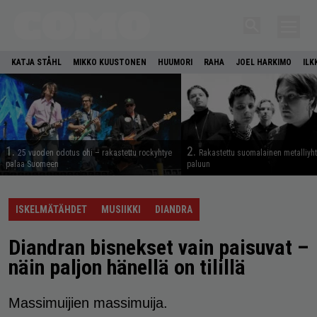
KATJA STÅHL
MIKKO KUUSTONEN
HUUMORI
RAHA
JOEL HARKIMO
ILK
1.
2.
25 vuoden odotus ohi – rakastettu rockyhtye
Rakastettu suomalainen metalliyh
palaa Suomeen
paluun
ISKELMÄTÄHDET
MUSIIKKI
DIANDRA
Diandran bisnekset vain paisuvat –
näin paljon hänellä on tilillä
Massimuijien massimuija.