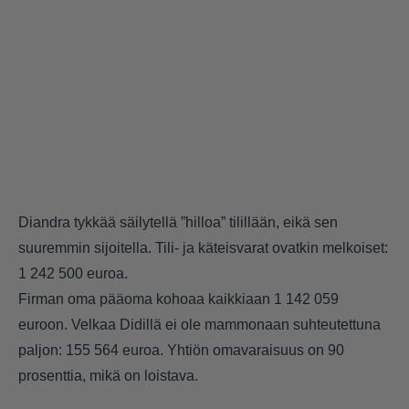
Diandra tykkää säilytellä ”hilloa” tilillään, eikä sen
suuremmin sijoitella. Tili- ja käteisvarat ovatkin melkoiset:
1 242 500 euroa.
Firman oma pääoma kohoaa kaikkiaan 1 142 059
euroon. Velkaa Didillä ei ole mammonaan suhteutettuna
paljon: 155 564 euroa. Yhtiön omavaraisuus on 90
prosenttia, mikä on loistava.