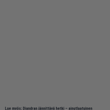
Lue myös:
Diandran jännittävä hetki – ainutlaatuinen