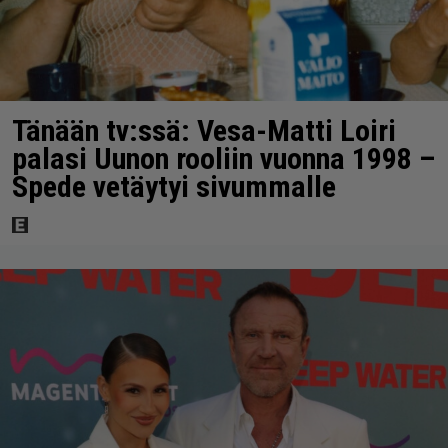
Tänään tv:ssä: Vesa-Matti Loiri
palasi Uunon rooliin vuonna 1998 –
Spede vetäytyi sivummalle