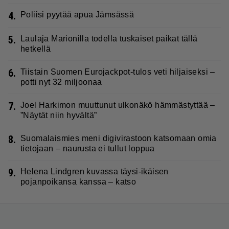
4.
Poliisi pyytää apua Jämsässä
5.
Laulaja Marionilla todella tuskaiset paikat tällä
hetkellä
6.
Tiistain Suomen Eurojackpot-tulos veti hiljaiseksi –
potti nyt 32 miljoonaa
7.
Joel Harkimon muuttunut ulkonäkö hämmästyttää –
”Näytät niin hyvältä”
8.
Suomalaismies meni digivirastoon katsomaan omia
tietojaan – naurusta ei tullut loppua
9.
Helena Lindgren kuvassa täysi-ikäisen
pojanpoikansa kanssa – katso