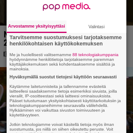
Arvostamme yksityisyyttäsi
Valintasi
Nyt suoratoistossa: Emilia Clarke
Tarvitsemme suostumuksesi tarjotaksemme
208 miljoonan hittileffassa
henkilökohtaisen käyttökokemuksen
Me ja huolellisesti valitsemamme
88 teknologiakumppania
hyödynnämme henkilötietoja tarjotaksemme paremman
käyttäjäkokemuksen sekä kohdentaaksemme sisältöä ja
mainoksia.
Hyväksymällä suostut tietojesi käyttöön seuraavasti
Käytämme laitetunnisteita ja tallennamme evästeitä
laitteellesi saadaksemme tietoja esimerkiksi sivuista, joilla
vierailit, IP-osoitteestasi sekä laitteesi ominaisuuksista.
Pääset tutustumaan yksityiskohtaisesti käyttötarkoituksiin ja
teknologiakumppaneihimme seuraavalla välilehdellä.
Hylkääminen voi vaikuttaa sivuston toimivuuteen ja
käytettävyyteen.
Jotkin teknologiamme voivat käsitellä tietoja myös ilman
suostumusta, jos niillä on siihen oikeutettu peruste. Voit