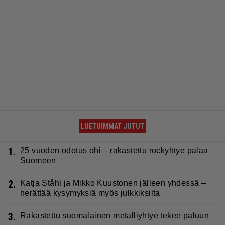
LUETUIMMAT JUTUT
1.
25 vuoden odotus ohi – rakastettu rockyhtye palaa
Suomeen
2.
Katja Ståhl ja Mikko Kuustonen jälleen yhdessä –
herättää kysymyksiä myös julkkiksilta
3.
Rakastettu suomalainen metalliyhtye tekee paluun