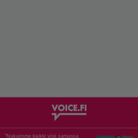
”Nukuimme kaikki viisi samassa