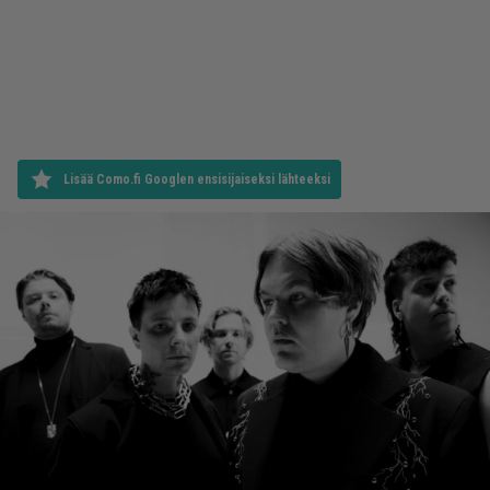
Lisää Como.fi Googlen ensisijaiseksi lähteeksi