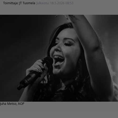
Toimittaja:
JT Tuomela
Julkaistu:
18.5.2026 08:53
Juha Metso, AOP