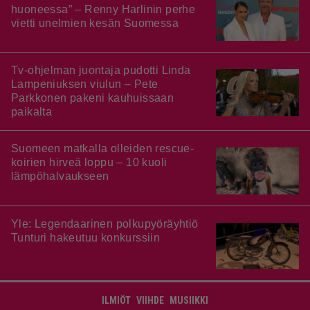
huoneessa” – Renny Harlinin perhe
vietti unelmien kesän Suomessa
Tv-ohjelman juontaja pudotti Linda
Lampeniuksen viulun – Pete
Parkkonen pakeni kauhuissaan
paikalta
Suomeen matkalla olleiden rescue-
koirien hirveä loppu – 10 kuoli
lämpöhalvaukseen
Yle: Legendaarinen polkupyöräyhtiö
Tunturi hakeutuu konkurssiin
ILMIÖT
VIIHDE
MUSIIKKI