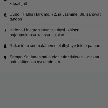
kilpailijat!
6.
Uuno: Hjallis Harkimo, 72, ja Jasmine, 38, sanovat
tahdon
7.
Helena Lindgren kuvassa täysi-ikäisen
pojanpoikansa kanssa – katso
8.
Rakastettu suomalainen metalliyhtye tekee paluun
9.
Sampo Kaulanen sai oudon tulehduksen – makaa
hoitolaitteessa nytkähdellen