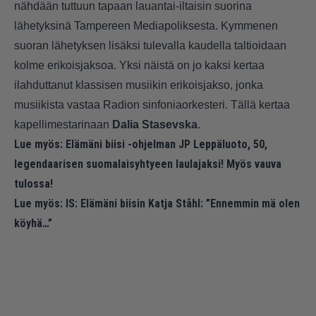
nähdään tuttuun tapaan lauantai-iltaisin suorina
lähetyksinä Tampereen Mediapoliksesta. Kymmenen
suoran lähetyksen lisäksi tulevalla kaudella taltioidaan
kolme erikoisjaksoa. Yksi näistä on jo kaksi kertaa
ilahduttanut klassisen musiikin erikoisjakso, jonka
musiikista vastaa Radion sinfoniaorkesteri. Tällä kertaa
kapellimestarinaan
Dalia Stasevska
.
Lue myös:
Elämäni biisi -ohjelman JP Leppäluoto, 50,
legendaarisen suomalaisyhtyeen laulajaksi! Myös vauva
tulossa!
Lue myös:
IS: Elämäni biisin Katja Ståhl: ”Ennemmin mä olen
köyhä…”