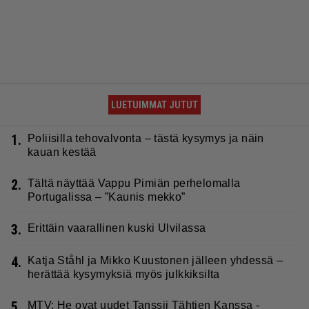
LUETUIMMAT JUTUT
1.
Poliisilla tehovalvonta – tästä kysymys ja näin
kauan kestää
2.
Tältä näyttää Vappu Pimiän perhelomalla
Portugalissa – ”Kaunis mekko”
3.
Erittäin vaarallinen kuski Ulvilassa
4.
Katja Ståhl ja Mikko Kuustonen jälleen yhdessä –
herättää kysymyksiä myös julkkiksilta
5.
MTV: He ovat uudet Tanssii Tähtien Kanssa -