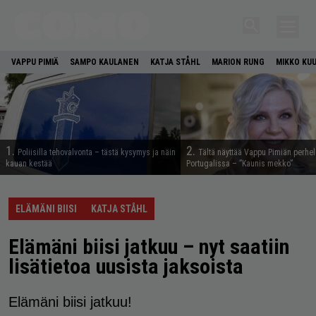
VAPPU PIMIÄ
SAMPO KAULANEN
KATJA STÅHL
MARION RUNG
MIKKO KU
1.
2.
Poliisilla tehovalvonta – tästä kysymys ja näin
Tältä näyttää Vappu Pimiän perhe
kauan kestää
Portugalissa – ”Kaunis mekko”
ELÄMÄNI BIISI
KATJA STÅHL
Elämäni biisi jatkuu – nyt saatiin
lisätietoa uusista jaksoista
Elämäni biisi jatkuu!