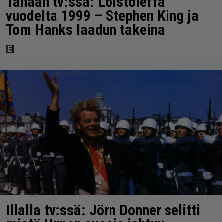
Tänään tv:ssä: Loistoleffa
vuodelta 1999 – Stephen King ja
Tom Hanks laadun takeina
Illalla tv:ssä: Jörn Donner selitti