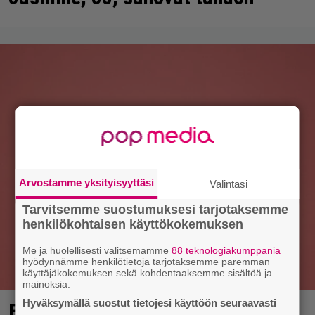
Arvostamme yksityisyyttäsi
Valintasi
Tarvitsemme suostumuksesi tarjotaksemme
henkilökohtaisen käyttökokemuksen
Me ja huolellisesti valitsemamme
88 teknologiakumppania
hyödynnämme henkilötietoja tarjotaksemme paremman
käyttäjäkokemuksen sekä kohdentaaksemme sisältöä ja
mainoksia.
Hyväksymällä suostut tietojesi käyttöön seuraavasti
Elämäni biisi jatkuu syksyllä – nyt