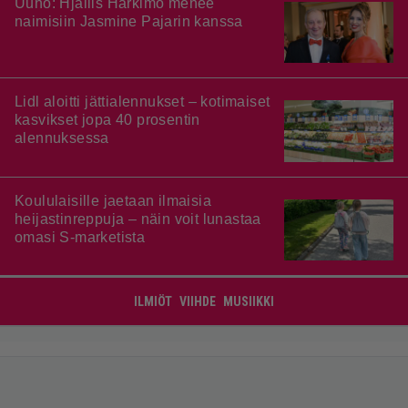
Uuno: Hjallis Harkimo menee
naimisiin Jasmine Pajarin kanssa
Lidl aloitti jättialennukset – kotimaiset
kasvikset jopa 40 prosentin
alennuksessa
Koululaisille jaetaan ilmaisia
heijastinreppuja – näin voit lunastaa
omasi S-marketista
ILMIÖT
VIIHDE
MUSIIKKI