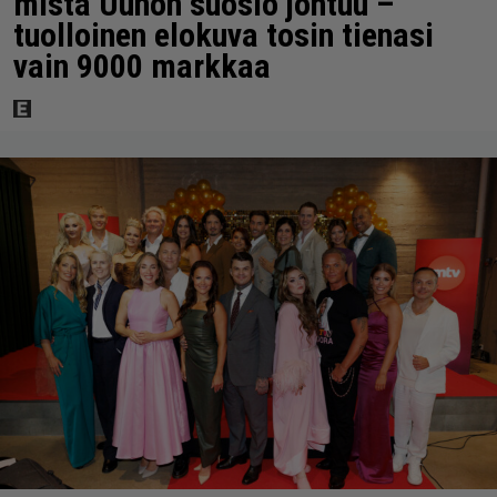
mistä Uunon suosio johtuu –
tuolloinen elokuva tosin tienasi
vain 9000 markkaa