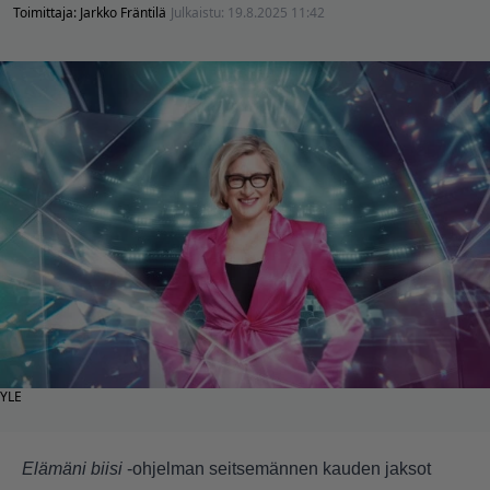
Toimittaja:
Jarkko Fräntilä
Julkaistu:
19.8.2025 11:42
YLE
Elämäni biisi
-ohjelman seitsemännen kauden jaksot