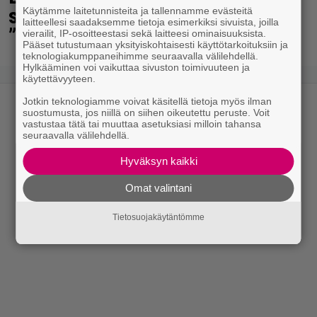
saatiin lisätietoa paljastuksista:
Käytämme laitetunnisteita ja tallennamme evästeitä
laitteellesi saadaksemme tietoja esimerkiksi sivuista, joilla
”Erittäin tunnettuja”
vierailit, IP-osoitteestasi sekä laitteesi ominaisuuksista.
Pääset tutustumaan yksityiskohtaisesti käyttötarkoituksiin ja
teknologiakumppaneihimme seuraavalla välilehdellä.
Hylkääminen voi vaikuttaa sivuston toimivuuteen ja
käytettävyyteen.
Jotkin teknologiamme voivat käsitellä tietoja myös ilman
suostumusta, jos niillä on siihen oikeutettu peruste. Voit
vastustaa tätä tai muuttaa asetuksiasi milloin tahansa
seuraavalla välilehdellä.
Hyväksyn kaikki
Omat valintani
Tietosuojakäytäntömme