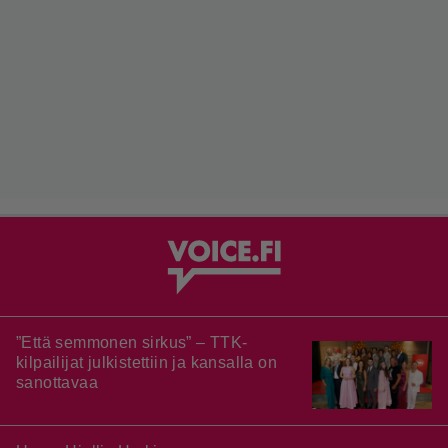
”Että semmonen sirkus” – TTK-
kilpailijat julkistettiin ja kansalla on
sanottavaa