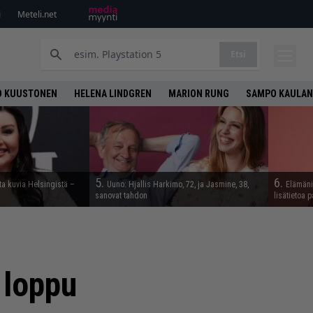
i
Meteli.net
Etsi
O KUUSTONEN
HELENA LINDGREN
MARION RUNG
SAMPO KAULAN
5.
6.
ta kuvia Helsingistä –
Uuno: Hjallis Harkimo, 72, ja Jasmine, 38,
Elämäni 
sanovat tahdon
lisätietoa p
 loppu