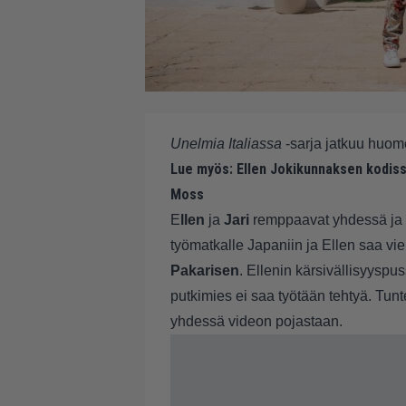
Unelmia Italiassa
-sarja jatkuu huome
Lue myös:
Ellen Jokikunnaksen kodissa
Moss
E
llen
ja
Jari
remppaavat yhdessä ja El
työmatkalle Japaniin ja Ellen saa vi
Pakarisen
. Ellenin kärsivällisyyspu
putkimies ei saa työtään tehtyä. Tunt
yhdessä videon pojastaan.