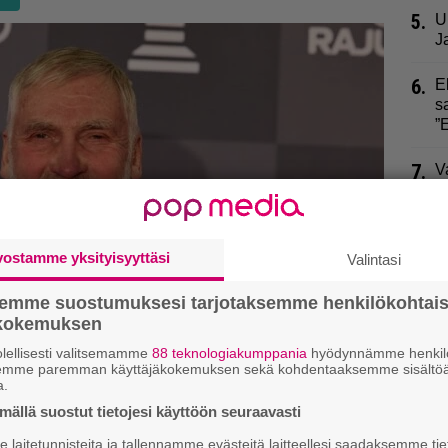
5.
U
J
6.
E
s
”
7.
V
r
a
8.
T
vostamme yksityisyyttäsi
Valintasi
p
m
semme suostumuksesi tarjotaksemme henkilökohtai
ökokemuksen
9.
M
lellisesti valitsemamme
88 teknologiakumppania
hyödynnämme henkilö
m
semme paremman käyttäjäkokemuksen sekä kohdentaaksemme sisältöä
n
a.
ällä suostut tietojesi käyttöön seuraavasti
laitetunnisteita ja tallennamme evästeitä laitteellesi saadaksemme tie