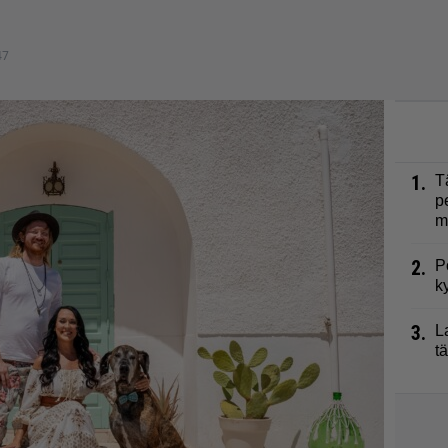
47
1.
T
p
m
2.
P
k
3.
L
t