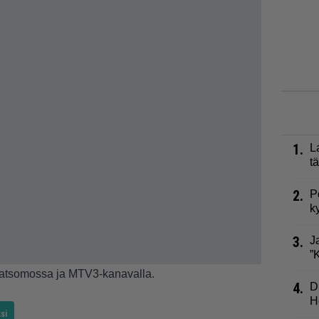
1.
L
t
2.
P
k
3.
J
”
atsomossa ja MTV3-kanavalla.
4.
D
H
si