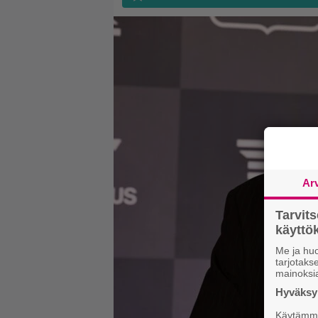
Ar
Tarvit
käytt
Me ja huo
tarjotak
mainoksi
Hyväksym
Käytämme 