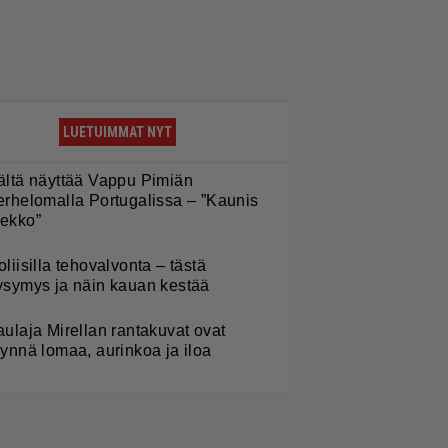
LUETUIMMAT NYT
ältä näyttää Vappu Pimiän
erhelomalla Portugalissa – ”Kaunis
ekko”
oliisilla tehovalvonta – tästä
ysymys ja näin kauan kestää
aulaja Mirellan rantakuvat ovat
äynnä lomaa, aurinkoa ja iloa