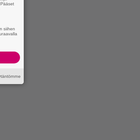
. Pääset
e
n siihen
uraavalla
äytäntömme