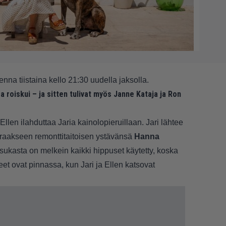
nna tiistaina kello 21:30 uudella jaksolla.
 roiskui – ja sitten tulivat myös Janne Kataja ja Ron
len ilahduttaa Jaria kainolopieruillaan. Jari lähtee
eraakseen remonttitaitoisen ystävänsä
Hanna
ssukasta on melkein kaikki hippuset käytetty, koska
eet ovat pinnassa, kun Jari ja Ellen katsovat