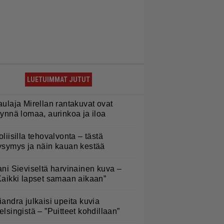
LUETUIMMAT JUTUT
aulaja Mirellan rantakuvat ovat
äynnä lomaa, aurinkoa ja iloa
oliisilla tehovalvonta – tästä
ysymys ja näin kauan kestää
ani Sieviseltä harvinainen kuva –
Kaikki lapset samaan aikaan”
iandra julkaisi upeita kuvia
elsingistä – ”Puitteet kohdillaan”