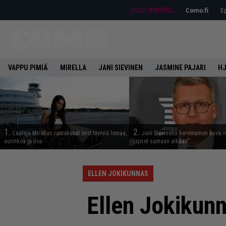
Como.fi
Ep
VAPPU PIMIÄ
MIRELLA
JANI SIEVINEN
JASMINE PAJARI
HJ
1.
2.
Laulaja Mirellan rantakuvat ovat täynnä lomaa,
Jani Sieviseltä harvinainen kuva –
aurinkoa ja iloa
lapset samaan aikaan”
ELLEN JOKIKUNNAS
Ellen Jokikunn