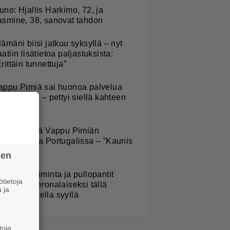
uno: Hjallis Harkimo, 72, ja
asmine, 38, sanovat tahdon
lämäni biisi jatkuu syksyllä – nyt
aatiin lisätietoa paljastuksista:
Erittäin tunnettuja”
appu Pimiä sai huonoa palvelua
avintolassa – pettyi siellä kahteen
siaan
ältä näyttää Vappu Pimiän
erhelomalla Portugalissa – ”Kaunis
ekko”
sen
arjojen poiminta ja pullopantit
tietoja
uuttuvat veronalaiseksi tällä
 ja
imenomaisella syyllä
toja