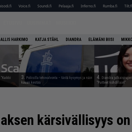
isodi.fi
Voice.fi
Soundi.fi
Pelaaja.fi
Inferno.fi
Rumba.fi
Tilt.f
ETUSIVU
UUSIMMAT
MUSIIKKI
ALLIS HARKIMO
KATJA STÅHL
DIANDRA
ELÄMÄNI BIISI
MIKK
3.
4.
 ”Kaikki
Poliisilla tehovalvonta – tästä kysymys ja näin
Diandra julkaisi upei
kauan kestää
”Puitteet kohdillaan”
aksen kärsivällisyys on