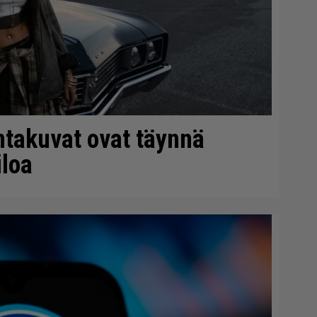
ntakuvat ovat täynnä
iloa