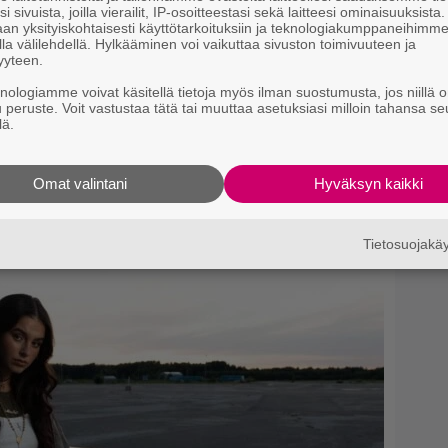
i sivuista, joilla vierailit, IP-osoitteestasi sekä laitteesi ominaisuuksista
an yksityiskohtaisesti käyttötarkoituksiin ja teknologiakumppaneihimm
uha Miedosta – ”Onko tämä
la välilehdellä. Hylkääminen voi vaikuttaa sivuston toimivuuteen ja
yyteen.
knologiamme voivat käsitellä tietoja myös ilman suostumusta, jos niillä o
u peruste. Voit vastustaa tätä tai muuttaa asetuksiasi milloin tahansa se
lä.
Omat valintani
Hyväksyn kaikki
Tietosuojak