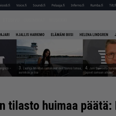
isodi.fi
Voice.fi
Soundi.fi
Pelaaja.fi
Inferno.fi
Rumba.fi
Tilt.f
ETUSIVU
UUSIMMAT
MUSIIKKI
PAJARI
HJALLIS HARKIMO
ELÄMÄNI BIISI
HELENA LINDGREN
3.
4.
ingistä –
Laulaja Mirellan rantakuvat ovat täynnä lomaa,
Jani Sieviseltä harvi
aurinkoa ja iloa
lapset samaan aikaan”
n tilasto huimaa päätä: 