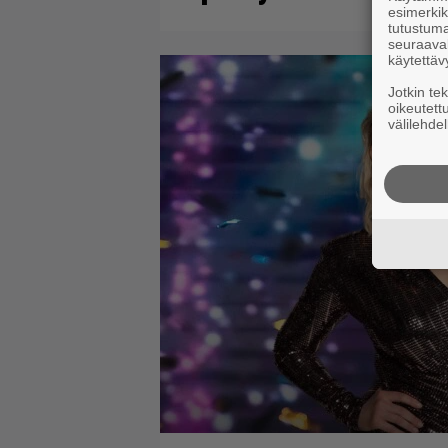
esimerkiks
tutustuma
seuraaval
käytettäv
Jotkin te
oikeutett
välilehdel