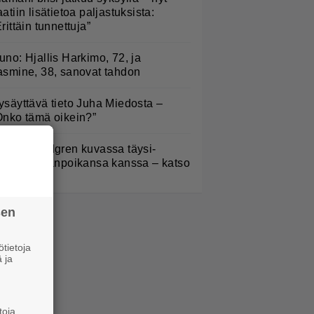
aatiin lisätietoa paljastuksista:
Erittäin tunnettuja”
uno: Hjallis Harkimo, 72, ja
asmine, 38, sanovat tahdon
ysäyttävä tieto Juha Miedosta –
Onko tämä oikein?”
elena Lindgren kuvassa täysi-
käisen pojanpoikansa kanssa – katso
sen
tietoja
 ja
toja