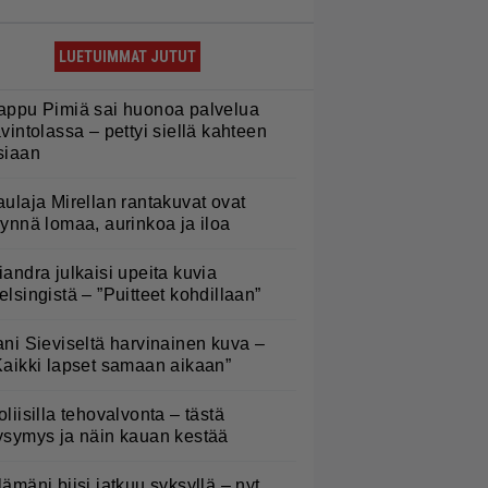
LUETUIMMAT JUTUT
appu Pimiä sai huonoa palvelua
avintolassa – pettyi siellä kahteen
siaan
aulaja Mirellan rantakuvat ovat
äynnä lomaa, aurinkoa ja iloa
iandra julkaisi upeita kuvia
elsingistä – ”Puitteet kohdillaan”
ani Sieviseltä harvinainen kuva –
Kaikki lapset samaan aikaan”
oliisilla tehovalvonta – tästä
ysymys ja näin kauan kestää
lämäni biisi jatkuu syksyllä – nyt