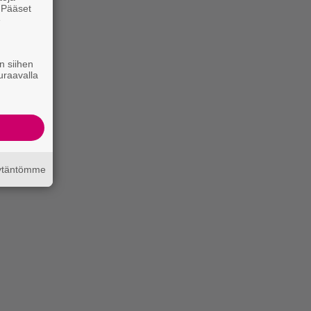
. Pääset
e
n siihen
uraavalla
äytäntömme