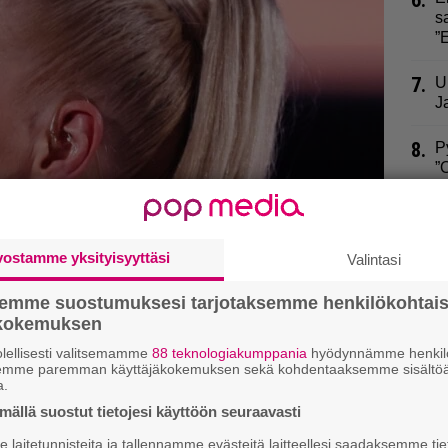
6.
s
”
7.
U
J
8.
P
”
9.
H
i
vostamme yksityisyyttäsi
Valintasi
semme suostumuksesi tarjotaksemme henkilökohtai
ökokemuksen
lellisesti valitsemamme
88 teknologiakumppania
hyödynnämme henkilö
semme paremman käyttäjäkokemuksen sekä kohdentaaksemme sisältöä
onoa palvelua ravintolassa
a.
ällä suostut tietojesi käyttöön seuraavasti
teen asiaan
laitetunnisteita ja tallennamme evästeitä laitteellesi saadaksemme tie