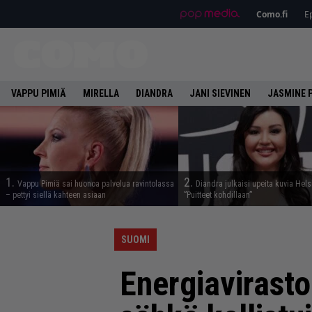
Como.fi
Ep
VAPPU PIMIÄ
MIRELLA
DIANDRA
JANI SIEVINEN
JASMINE 
1.
2.
Vappu Pimiä sai huonoa palvelua ravintolassa
Diandra julkaisi upeita kuvia Hels
– pettyi siellä kahteen asiaan
”Puitteet kohdillaan”
SUOMI
Energiavirasto