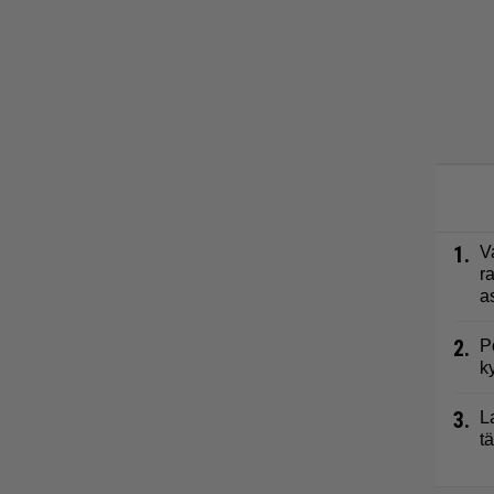
1.
V
r
a
2.
P
k
3.
L
t