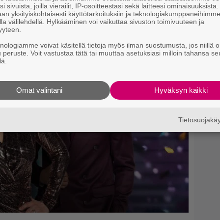
i sivuista, joilla vierailit, IP-osoitteestasi sekä laitteesi ominaisuuksista
an yksityiskohtaisesti käyttötarkoituksiin ja teknologiakumppaneihimm
la välilehdellä. Hylkääminen voi vaikuttaa sivuston toimivuuteen ja
yyteen.
knologiamme voivat käsitellä tietoja myös ilman suostumusta, jos niillä o
u peruste. Voit vastustaa tätä tai muuttaa asetuksiasi milloin tahansa se
lä.
Omat valintani
Hyväksyn kaikki
Tietosuojak