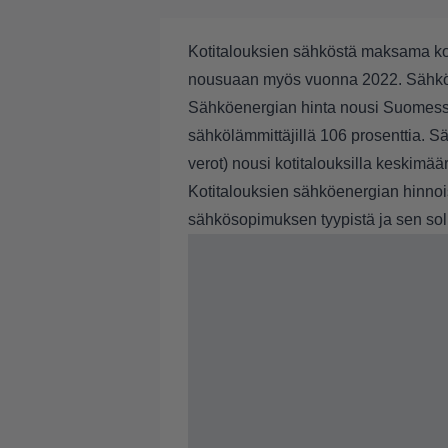
Kotitalouksien sähköstä maksama ko
nousuaan myös vuonna 2022. Sähkön h
Sähköenergian hinta nousi Suomessa 
sähkölämmittäjillä 106 prosenttia. Sä
verot) nousi kotitalouksilla keskimäär
Kotitalouksien sähköenergian hinnois
sähkösopimuksen tyypistä ja sen so