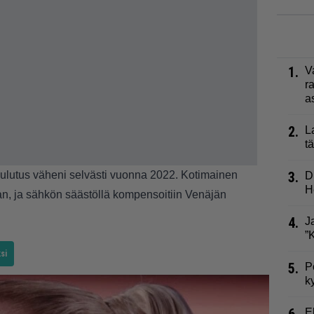
1.
V
r
a
2.
L
t
kulutus väheni selvästi vuonna 2022. Kotimainen
3.
D
H
an, ja sähkön säästöllä kompensoitiin Venäjän
4.
J
”
si
5.
P
k
E