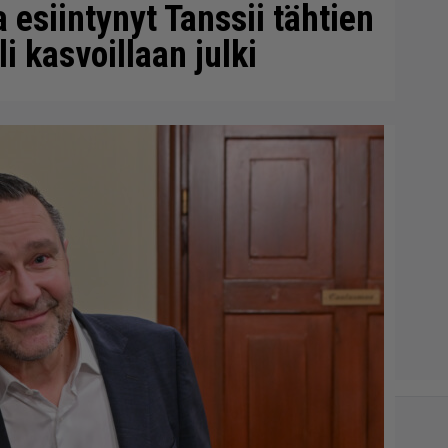
a esiintynyt Tanssii tähtien
i kasvoillaan julki