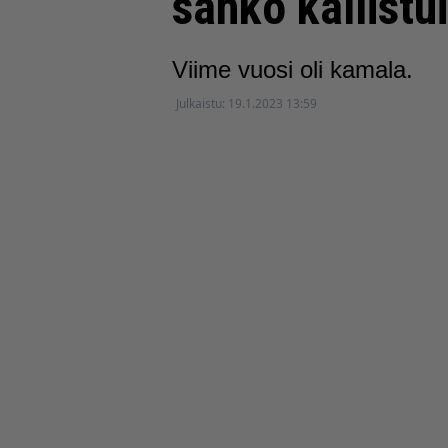
sähkö kallistui
Viime vuosi oli kamala.
Julkaistu:
19.1.2023 13:59