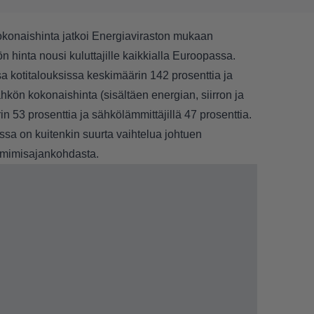
konaishinta jatkoi Energiaviraston mukaan
inta nousi kuluttajille kaikkialla Euroopassa.
kotitalouksissa keskimäärin 142 prosenttia ja
hkön kokonaishinta (sisältäen energian, siirron ja
in 53 prosenttia ja sähkölämmittäjillä 47 prosenttia.
sa on kuitenkin suurta vaihtelua johtuen
lmimisajankohdasta.