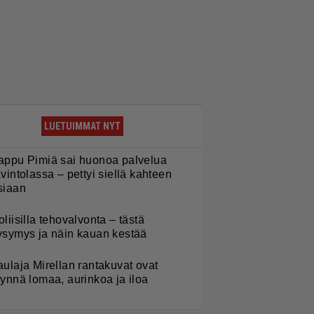
LUETUIMMAT NYT
appu Pimiä sai huonoa palvelua
avintolassa – pettyi siellä kahteen
siaan
oliisilla tehovalvonta – tästä
ysymys ja näin kauan kestää
aulaja Mirellan rantakuvat ovat
äynnä lomaa, aurinkoa ja iloa