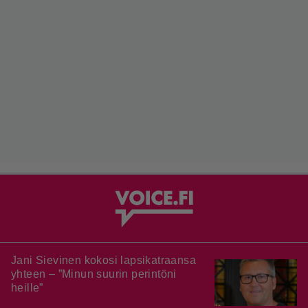
Jani Sievinen kokosi lapsikatraansa
yhteen – ”Minun suurin perintöni
heille”