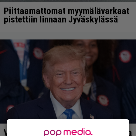
Piittaamattomat myymälävarkaat
pistettiin linnaan Jyväskylässä
Valkoinen talo käytti Spider-Mania