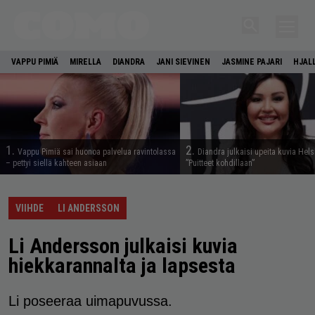
VAPPU PIMIÄ
MIRELLA
DIANDRA
JANI SIEVINEN
JASMINE PAJARI
HJAL
1.
2.
Vappu Pimiä sai huonoa palvelua ravintolassa
Diandra julkaisi upeita kuvia Hels
– pettyi siellä kahteen asiaan
”Puitteet kohdillaan”
VIIHDE
LI ANDERSSON
Li Andersson julkaisi kuvia
hiekkarannalta ja lapsesta
Li poseeraa uimapuvussa.