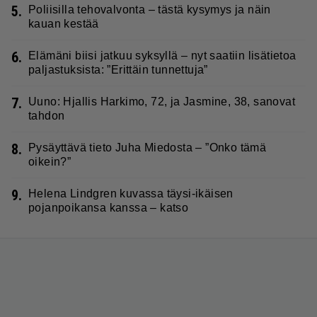
5.
Poliisilla tehovalvonta – tästä kysymys ja näin
kauan kestää
6.
Elämäni biisi jatkuu syksyllä – nyt saatiin lisätietoa
paljastuksista: ”Erittäin tunnettuja”
7.
Uuno: Hjallis Harkimo, 72, ja Jasmine, 38, sanovat
tahdon
8.
Pysäyttävä tieto Juha Miedosta – ”Onko tämä
oikein?”
9.
Helena Lindgren kuvassa täysi-ikäisen
pojanpoikansa kanssa – katso