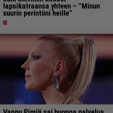
lapsikatraansa yhteen – ”Minun
suurin perintöni heille”
Vappu Pimiä sai huonoa palvelua