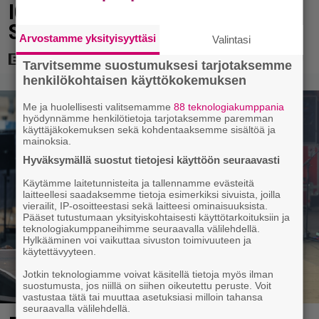
ICE-propagandaan – Marvelin ja
Sonyn jatkotoimet vielä auki
Arvostamme yksityisyyttäsi
Valintasi
Tarvitsemme suostumuksesi tarjotaksemme
henkilökohtaisen käyttökokemuksen
Me ja huolellisesti valitsemamme
88 teknologiakumppania
hyödynnämme henkilötietoja tarjotaksemme paremman
käyttäjäkokemuksen sekä kohdentaaksemme sisältöä ja
mainoksia.
Hyväksymällä suostut tietojesi käyttöön seuraavasti
Käytämme laitetunnisteita ja tallennamme evästeitä
laitteellesi saadaksemme tietoja esimerkiksi sivuista, joilla
vierailit, IP-osoitteestasi sekä laitteesi ominaisuuksista.
Pääset tutustumaan yksityiskohtaisesti käyttötarkoituksiin ja
teknologiakumppaneihimme seuraavalla välilehdellä.
Hylkääminen voi vaikuttaa sivuston toimivuuteen ja
käytettävyyteen.
Jotkin teknologiamme voivat käsitellä tietoja myös ilman
suostumusta, jos niillä on siihen oikeutettu peruste. Voit
vastustaa tätä tai muuttaa asetuksiasi milloin tahansa
seuraavalla välilehdellä.