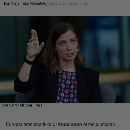
Toimittaja:
Tuija Mehtätalo
Julkaistu:
23.6.2026 11:26
Tomi Natri / All Over Press
Europarlamentaarikko
Li Andersson
ei tee juurikaan