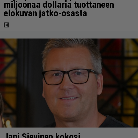
miljoonaa dollaria tuottaneen
elokuvan jatko-osasta
Jani Sievinen kokosi