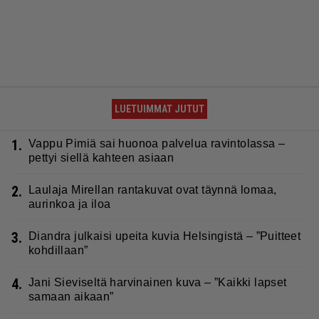
LUETUIMMAT JUTUT
1.
Vappu Pimiä sai huonoa palvelua ravintolassa –
pettyi siellä kahteen asiaan
2.
Laulaja Mirellan rantakuvat ovat täynnä lomaa,
aurinkoa ja iloa
3.
Diandra julkaisi upeita kuvia Helsingistä – ”Puitteet
kohdillaan”
4.
Jani Sieviseltä harvinainen kuva – ”Kaikki lapset
samaan aikaan”