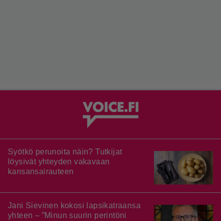
Syötkö perunoita näin? Tutkijat
löysivät yhteyden vakavaan
kansansairauteen
Jani Sievinen kokosi lapsikatraansa
yhteen – ”Minun suurin perintöni