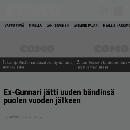
VAPPU PIMIÄ
MIRELLA
JANI SIEVINEN
JASMINE PAJARI
HJALLIS HARKIM
1.
2.
Laulaja Mirellan rantakuvat ovat täynnä lomaa,
Jani Sieviseltä harvinainen kuva –
aurinkoa ja iloa
lapset samaan aikaan”
Ex-Gunnari jätti uuden bändinsä
puolen vuoden jälkeen
Julkaistu:
7.9.2010 18:23