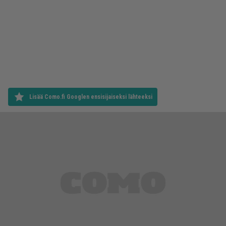
Lisää Como.fi Googlen ensisijaiseksi lähteeksi