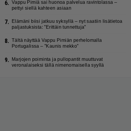
6.
Vappu Pimiä sai huonoa palvelua ravintolassa –
pettyi siellä kahteen asiaan
7.
Elämäni biisi jatkuu syksyllä – nyt saatiin lisätietoa
paljastuksista: ”Erittäin tunnettuja”
8.
Tältä näyttää Vappu Pimiän perhelomalla
Portugalissa – ”Kaunis mekko”
9.
Marjojen poiminta ja pullopantit muuttuvat
veronalaiseksi tällä nimenomaisella syyllä