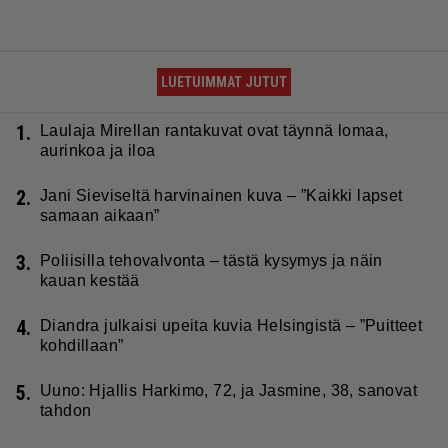
LUETUIMMAT JUTUT
1.
Laulaja Mirellan rantakuvat ovat täynnä lomaa,
aurinkoa ja iloa
2.
Jani Sieviseltä harvinainen kuva – ”Kaikki lapset
samaan aikaan”
3.
Poliisilla tehovalvonta – tästä kysymys ja näin
kauan kestää
4.
Diandra julkaisi upeita kuvia Helsingistä – ”Puitteet
kohdillaan”
5.
Uuno: Hjallis Harkimo, 72, ja Jasmine, 38, sanovat
tahdon