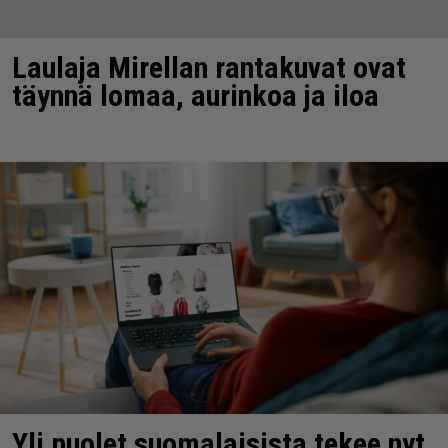
Laulaja Mirellan rantakuvat ovat
täynnä lomaa, aurinkoa ja iloa
Yli puolet suomalaisista tekee nyt