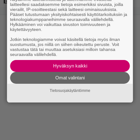
laitteellesi saadaksemme tietoja esimerkiksi sivuista, joilla
vierailit, IP-osoitteestasi sekä laitteesi ominaisuuksista.
Pääset tutustumaan yksityiskohtaisesti käyttötarkoituksiin ja
teknologiakumppaneihimme seuraavalla välilehdellä.
Hylkääminen voi vaikuttaa sivuston toimivuuteen ja
käytettävyyteen.
Jotkin teknologiamme voivat käsitellä tietoja myös ilman
suostumusta, jos niillä on siihen oikeutettu peruste. Voit
vastustaa tätä tai muuttaa asetuksiasi milloin tahansa
seuraavalla välilehdellä.
Hyväksyn kaikki
Omat valintani
Tietosuojakäytäntömme