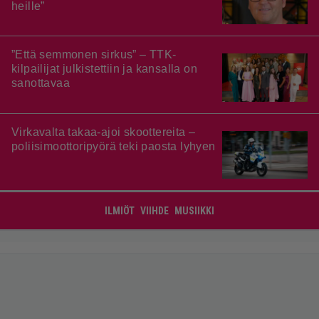
heille”
”Että semmonen sirkus” – TTK-
kilpailijat julkistettiin ja kansalla on
sanottavaa
Virkavalta takaa-ajoi skoottereita –
poliisimoottoripyörä teki paosta lyhyen
ILMIÖT
VIIHDE
MUSIIKKI