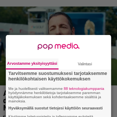
Arvostamme yksityisyyttäsi
Valintasi
Tarvitsemme suostumuksesi tarjotaksemme
henkilökohtaisen käyttökokemuksen
Me ja huolellisesti valitsemamme
88 teknologiakumppania
Adam Sandlerin 518 miljoonan
hyödynnämme henkilötietoja tarjotaksemme paremman
käyttäjäkokemuksen sekä kohdentaaksemme sisältöä ja
dollarin elokuvasarja saa jatkoa
mainoksia.
Netflixillä
Hyväksymällä suostut tietojesi käyttöön seuraavasti
Käytämme laitetunnisteita ja tallennamme evästeitä