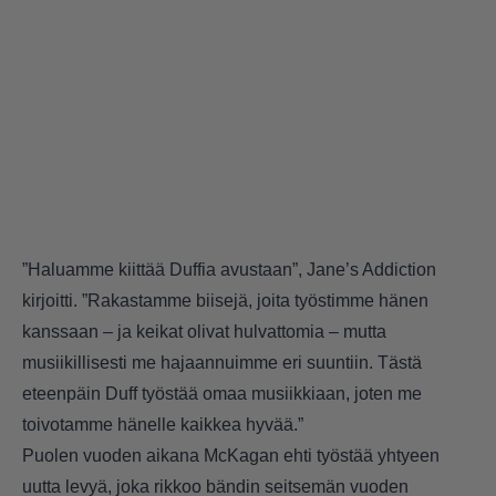
”Haluamme kiittää Duffia avustaan”, Jane’s Addiction
kirjoitti. ”Rakastamme biisejä, joita työstimme hänen
kanssaan – ja keikat olivat hulvattomia – mutta
musiikillisesti me hajaannuimme eri suuntiin. Tästä
eteenpäin Duff työstää omaa musiikkiaan, joten me
toivotamme hänelle kaikkea hyvää.”
Puolen vuoden aikana McKagan ehti työstää yhtyeen
uutta levyä, joka rikkoo bändin seitsemän vuoden