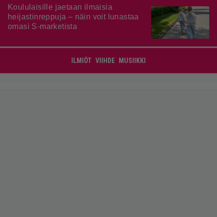
Koululaisille jaetaan ilmaisia
heijastinreppuja – näin voit lunastaa
omasi S-marketista
ILMIÖT
VIIHDE
MUSIIKKI