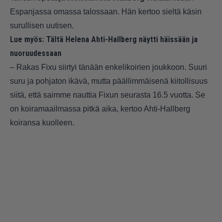
Espanjassa omassa talossaan. Hän kertoo sieltä käsin
surullisen uutisen.
Lue myös:
Tältä Helena Ahti-Hallberg näytti häissään ja
nuoruudessaan
– Rakas Fixu siirtyi tänään enkelikoirien joukkoon. Suuri
suru ja pohjaton ikävä, mutta päällimmäisenä kiitollisuus
siitä, että saimme nauttia Fixun seurasta 16.5 vuotta. Se
on koiramaailmassa pitkä aika, kertoo Ahti-Hallberg
koiransa kuolleen.