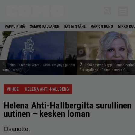
VAPPU PIMIÄ
SAMPO KAULANEN
KATJA STÅHL
MARION RUNG
MIKKO KU
1.
2.
Poliisilla tehovalvonta – tästä kysymys ja näin
Tältä näyttää Vappu Pimiän perhe
kauan kestää
Portugalissa – ”Kaunis mekko”
VIIHDE
HELENA AHTI-HALLBERG
Helena Ahti-Hallbergilta surullinen
uutinen – kesken loman
Osanotto.