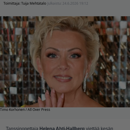
Toimittaja:
Tuija Mehtätalo
Julkaistu:
24.6.2026 19:12
Timo Korhonen / All Over Press
Tanssinopettaja
Helena Ahti-Hallberg
viettää kesän