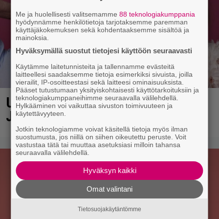
Me ja huolellisesti valitsemamme
88 teknologiakumppania
hyödynnämme henkilötietoja tarjotaksemme paremman
käyttäjäkokemuksen sekä kohdentaaksemme sisältöä ja
mainoksia.
Hyväksymällä suostut tietojesi käyttöön seuraavasti
Käytämme laitetunnisteita ja tallennamme evästeitä
laitteellesi saadaksemme tietoja esimerkiksi sivuista, joilla
vierailit, IP-osoitteestasi sekä laitteesi ominaisuuksista.
Pääset tutustumaan yksityiskohtaisesti käyttötarkoituksiin ja
teknologiakumppaneihimme seuraavalla välilehdellä.
Uuno: Hjallis Harkimo, 72, ja
Hylkääminen voi vaikuttaa sivuston toimivuuteen ja
Jasmine, 38, sanovat tahdon
käytettävyyteen.
Jotkin teknologiamme voivat käsitellä tietoja myös ilman
suostumusta, jos niillä on siihen oikeutettu peruste. Voit
vastustaa tätä tai muuttaa asetuksiasi milloin tahansa
seuraavalla välilehdellä.
Hyväksyn kaikki
Omat valintani
Tietosuojakäytäntömme