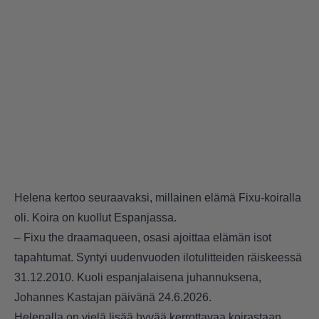
Helena kertoo seuraavaksi, millainen elämä Fixu-koiralla
oli. Koira on kuollut Espanjassa.
– Fixu the draamaqueen, osasi ajoittaa elämän isot
tapahtumat. Syntyi uudenvuoden ilotulitteiden räiskeessä
31.12.2010. Kuoli espanjalaisena juhannuksena,
Johannes Kastajan päivänä 24.6.2026.
Helenalla on vielä lisää hyvää kerrottavaa koirastaan.