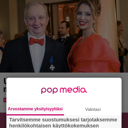
Uuno: Hjallis Harkimo menee
naimisiin Jasmine Pajarin kanssa
Arvostamme yksityisyyttäsi
Valintasi
Tarvitsemme suostumuksesi tarjotaksemme
henkilökohtaisen käyttökokemuksen