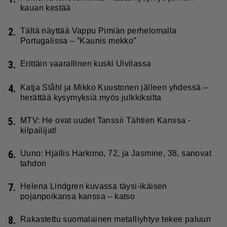
kauan kestää
2.
Tältä näyttää Vappu Pimiän perhelomalla
Portugalissa – ”Kaunis mekko”
3.
Erittäin vaarallinen kuski Ulvilassa
4.
Katja Ståhl ja Mikko Kuustonen jälleen yhdessä –
herättää kysymyksiä myös julkkiksilta
5.
MTV: He ovat uudet Tanssii Tähtien Kanssa -
kilpailijat!
6.
Uuno: Hjallis Harkimo, 72, ja Jasmine, 38, sanovat
tahdon
7.
Helena Lindgren kuvassa täysi-ikäisen
pojanpoikansa kanssa – katso
8.
Rakastettu suomalainen metalliyhtye tekee paluun