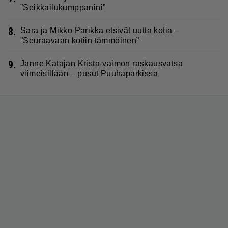
”Seikkailukumppanini”
8.
Sara ja Mikko Parikka etsivät uutta kotia –
”Seuraavaan kotiin tämmöinen”
9.
Janne Katajan Krista-vaimon raskausvatsa
viimeisillään – pusut Puuhaparkissa