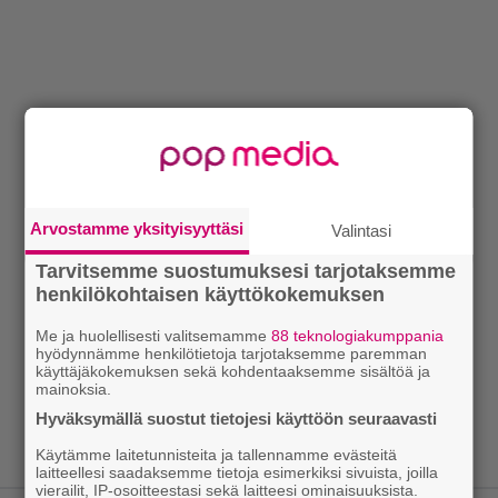
Arvostamme yksityisyyttäsi
Valintasi
Tarvitsemme suostumuksesi tarjotaksemme
henkilökohtaisen käyttökokemuksen
Me ja huolellisesti valitsemamme
88 teknologiakumppania
hyödynnämme henkilötietoja tarjotaksemme paremman
käyttäjäkokemuksen sekä kohdentaaksemme sisältöä ja
mainoksia.
Hyväksymällä suostut tietojesi käyttöön seuraavasti
Käytämme laitetunnisteita ja tallennamme evästeitä
laitteellesi saadaksemme tietoja esimerkiksi sivuista, joilla
vierailit, IP-osoitteestasi sekä laitteesi ominaisuuksista.