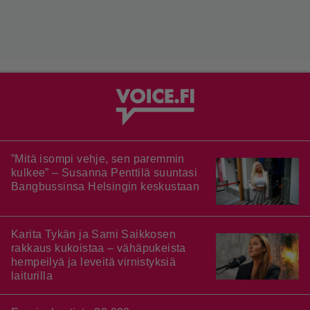
”Mitä isompi vehje, sen paremmin
kulkee” – Susanna Penttilä suuntasi
Bangbussinsa Helsingin keskustaan
Karita Tykän ja Sami Saikkosen
rakkaus kukoistaa – vähäpukeista
hempeilyä ja leveitä virnistyksiä
laiturilla