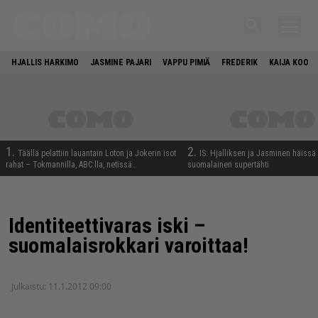
HJALLIS HARKIMO
JASMINE PAJARI
VAPPU PIMIÄ
FREDERIK
KAIJA KOO
1.
2.
Täällä pelattiin lauantain Loton ja Jokerin isot
IS: Hjalliksen ja Jasminen häissä
rahat – Tokmannilla, ABC:lla, netissä…
suomalainen supertähti
Identiteettivaras iski –
suomalaisrokkari varoittaa!
Julkaistu:
11.1.2012 09:00