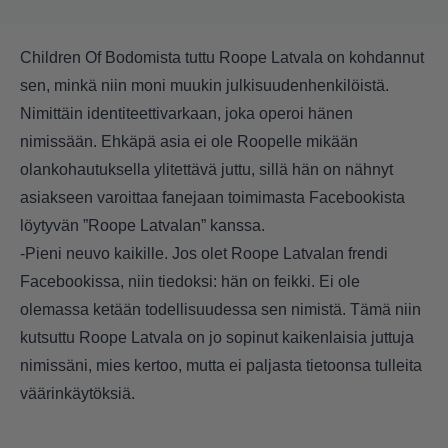
Children Of Bodomista tuttu Roope Latvala on kohdannut
sen, minkä niin moni muukin julkisuudenhenkilöistä.
Nimittäin identiteettivarkaan, joka operoi hänen
nimissään. Ehkäpä asia ei ole Roopelle mikään
olankohautuksella ylitettävä juttu, sillä hän on nähnyt
asiakseen varoittaa fanejaan toimimasta Facebookista
löytyvän ”Roope Latvalan” kanssa.
-Pieni neuvo kaikille. Jos olet Roope Latvalan frendi
Facebookissa, niin tiedoksi: hän on feikki. Ei ole
olemassa ketään todellisuudessa sen nimistä. Tämä niin
kutsuttu Roope Latvala on jo sopinut kaikenlaisia juttuja
nimissäni, mies kertoo, mutta ei paljasta tietoonsa tulleita
väärinkäytöksiä.