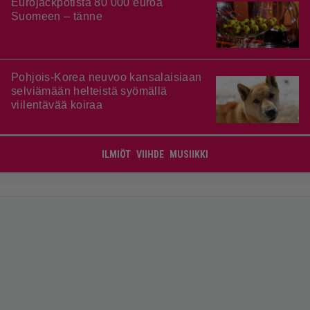
Eurojackpotista 80 000 euroa
Suomeen – tänne
Pohjois-Korea neuvoo kansalaisiaan
selviämään helteistä syömällä
viilentävää koiraa
ILMIÖT
VIIHDE
MUSIIKKI