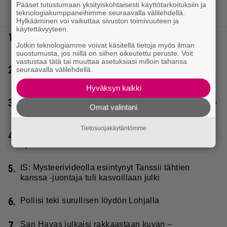
Pääset tutustumaan yksityiskohtaisesti käyttötarkoituksiin ja
LUETUIMMAT JUTUT
teknologiakumppaneihimme seuraavalla välilehdellä.
Hylkääminen voi vaikuttaa sivuston toimivuuteen ja
käytettävyyteen.
1.
IS: Hjalliksen ja Jasminen häissä suomalainen
Jotkin teknologiamme voivat käsitellä tietoja myös ilman
supertähti
suostumusta, jos niillä on siihen oikeutettu peruste. Voit
vastustaa tätä tai muuttaa asetuksiasi milloin tahansa
2.
Täällä pelattiin lauantain Loton ja Jokerin isot rahat
seuraavalla välilehdellä.
– Tokmannilla, ABC:lla, netissä…
Hyväksyn kaikki
3.
Seiska: Laulaja Frederik lyttäsi Eput – johan oli taas
Omat valintani
kielen käyttöä
Tietosuojakäytäntömme
4.
Kaija Koolta ikävä ilmoitus – Juha Tapio kiirehti
apuun
5.
IS: Mysteerivideolla esiintynyt Tanssii tähtien
kanssa -juontaja tuli kasvoillaan julki
6.
Poliisi teki surullisen löydön Lohjalla
7.
Sari Havas julkaisi rakkaastaan kuvan –