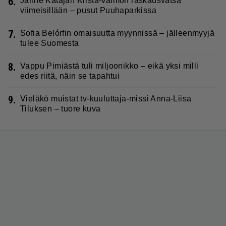
6.
Janne Katajan Krista-vaimon raskausvatsa
viimeisillään – pusut Puuhaparkissa
7.
Sofia Belórfin omaisuutta myynnissä – jälleenmyyjä
tulee Suomesta
8.
Vappu Pimiästä tuli miljoonikko – eikä yksi milli
edes riitä, näin se tapahtui
9.
Vieläkö muistat tv-kuuluttaja-missi Anna-Liisa
Tiluksen – tuore kuva