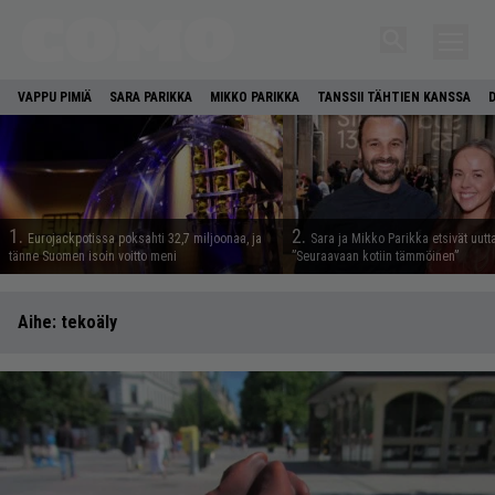
VAPPU PIMIÄ
SARA PARIKKA
MIKKO PARIKKA
TANSSII TÄHTIEN KANSSA
1.
2.
Eurojackpotissa poksahti 32,7 miljoonaa, ja
Sara ja Mikko Parikka etsivät uutt
tänne Suomen isoin voitto meni
”Seuraavaan kotiin tämmöinen”
Aihe:
tekoäly