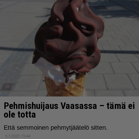
Pehmishuijaus Vaasassa – tämä ei
ole totta
Että semmoinen pehmytjäätelö sitten.
3.7.2025 15:44