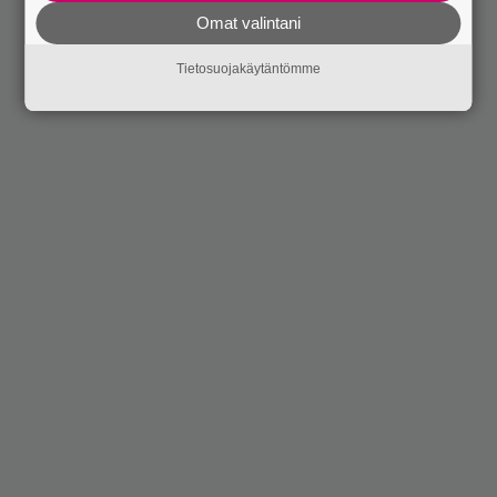
Omat valintani
Tietosuojakäytäntömme