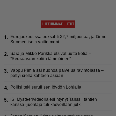
LUETUIMMAT JUTUT
1.
Eurojackpotissa poksahti 32,7 miljoonaa, ja tänne
Suomen isoin voitto meni
2.
Sara ja Mikko Parikka etsivät uutta kotia –
”Seuraavaan kotiin tämmöinen”
3.
Vappu Pimiä sai huonoa palvelua ravintolassa –
pettyi siellä kahteen asiaan
4.
Poliisi teki surullisen löydön Lohjalla
5.
IS: Mysteerivideolla esiintynyt Tanssii tähtien
kanssa -juontaja tuli kasvoillaan julki