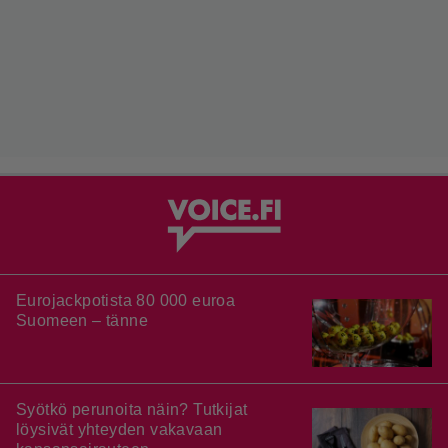
Eurojackpotista 80 000 euroa
Suomeen – tänne
Syötkö perunoita näin? Tutkijat
löysivät yhteyden vakavaan