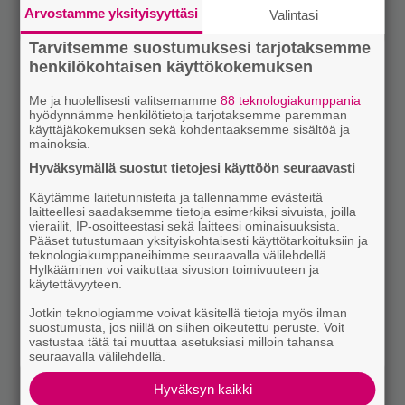
Arvostamme yksityisyyttäsi
Valintasi
Tarvitsemme suostumuksesi tarjotaksemme
henkilökohtaisen käyttökokemuksen
Me ja huolellisesti valitsemamme
88 teknologiakumppania
hyödynnämme henkilötietoja tarjotaksemme paremman
käyttäjäkokemuksen sekä kohdentaaksemme sisältöä ja
mainoksia.
Hyväksymällä suostut tietojesi käyttöön seuraavasti
Käytämme laitetunnisteita ja tallennamme evästeitä
laitteellesi saadaksemme tietoja esimerkiksi sivuista, joilla
vierailit, IP-osoitteestasi sekä laitteesi ominaisuuksista.
Pääset tutustumaan yksityiskohtaisesti käyttötarkoituksiin ja
teknologiakumppaneihimme seuraavalla välilehdellä.
Hylkääminen voi vaikuttaa sivuston toimivuuteen ja
käytettävyyteen.
Jotkin teknologiamme voivat käsitellä tietoja myös ilman
suostumusta, jos niillä on siihen oikeutettu peruste. Voit
vastustaa tätä tai muuttaa asetuksiasi milloin tahansa
seuraavalla välilehdellä.
Hyväksyn kaikki