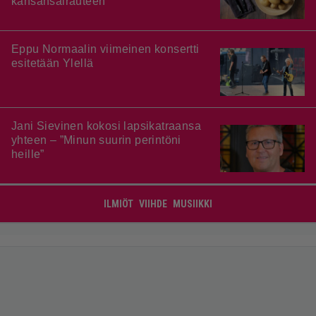
kansansairauteen
Eppu Normaalin viimeinen konsertti
esitetään Ylellä
Jani Sievinen kokosi lapsikatraansa
yhteen – ”Minun suurin perintöni
heille”
ILMIÖT
VIIHDE
MUSIIKKI