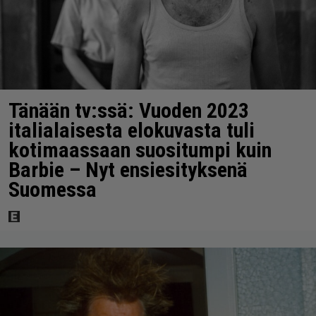
Tänään tv:ssä: Vuoden 2023
italialaisesta elokuvasta tuli
kotimaassaan suositumpi kuin
Barbie – Nyt ensiesityksenä
Suomessa