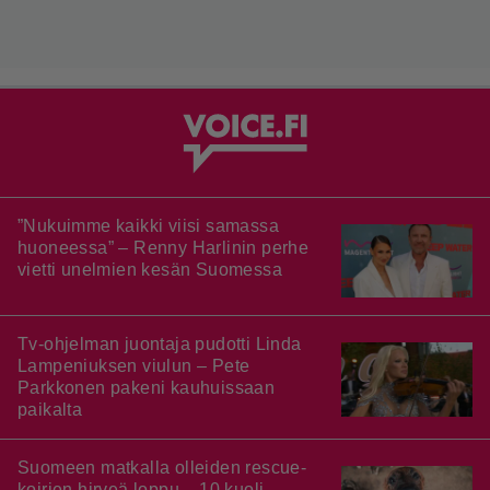
”Nukuimme kaikki viisi samassa
huoneessa” – Renny Harlinin perhe
vietti unelmien kesän Suomessa
Tv-ohjelman juontaja pudotti Linda
Lampeniuksen viulun – Pete
Parkkonen pakeni kauhuissaan
paikalta
Suomeen matkalla olleiden rescue-
koirien hirveä loppu – 10 kuoli