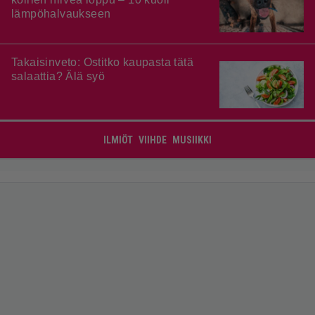
lämpöhalvaukseen
Takaisinveto: Ostitko kaupasta tätä
salaattia? Älä syö
ILMIÖT
VIIHDE
MUSIIKKI