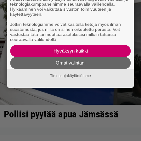
teknologiakumppaneihimme seuraavalla välilehdellä.
Hylkääminen voi vaikuttaa sivuston toimivuuteen ja
käytettävyyteen.
Jotkin teknologiamme voivat käsitellä tietoja myös ilman
suostumusta, jos niillä on siihen oikeutettu peruste. Voit
vastustaa tätä tai muuttaa asetuksiasi milloin tahansa
seuraavalla välilehdellä.
Hyväksyn kaikki
Omat valintani
Tietosuojakäytäntömme
Poliisi pyytää apua Jämsässä