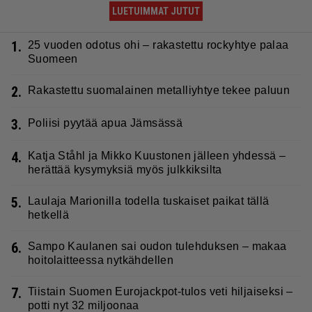
LUETUIMMAT JUTUT
1.
25 vuoden odotus ohi – rakastettu rockyhtye palaa
Suomeen
2.
Rakastettu suomalainen metalliyhtye tekee paluun
3.
Poliisi pyytää apua Jämsässä
4.
Katja Ståhl ja Mikko Kuustonen jälleen yhdessä –
herättää kysymyksiä myös julkkiksilta
5.
Laulaja Marionilla todella tuskaiset paikat tällä
hetkellä
6.
Sampo Kaulanen sai oudon tulehduksen – makaa
hoitolaitteessa nytkähdellen
7.
Tiistain Suomen Eurojackpot-tulos veti hiljaiseksi –
potti nyt 32 miljoonaa