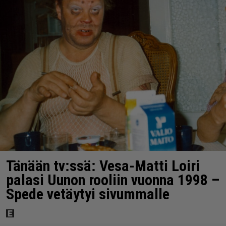
Tänään tv:ssä: Vesa-Matti Loiri
palasi Uunon rooliin vuonna 1998 –
Spede vetäytyi sivummalle