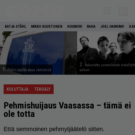
KATJA STÅHL
MIKKO KUUSTONEN
HUUMORI
RAHA
JOEL HARKIMO
ILK
2.
Rakastettu suomalainen metalliyh
1.
Poliisi pyytää apua Jämsässä
paluun
KULUTTAJA
TEKOÄLY
Pehmishuijaus Vaasassa – tämä ei
ole totta
Että semmoinen pehmytjäätelö sitten.