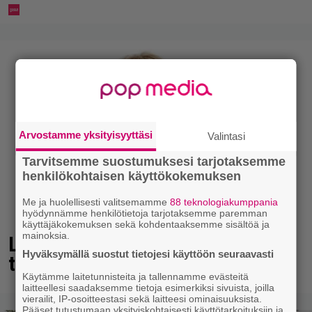
Arvostamme yksityisyyttäsi
Valintasi
Tarvitsemme suostumuksesi tarjotaksemme
henkilökohtaisen käyttökokemuksen
Me ja huolellisesti valitsemamme
88 teknologiakumppania
hyödynnämme henkilötietoja tarjotaksemme paremman
käyttäjäkokemuksen sekä kohdentaaksemme sisältöä ja
mainoksia.
Laulaja Marionilla todella
Hyväksymällä suostut tietojesi käyttöön seuraavasti
tuskaiset paikat tällä hetkellä
Käytämme laitetunnisteita ja tallennamme evästeitä
laitteellesi saadaksemme tietoja esimerkiksi sivuista, joilla
vierailit, IP-osoitteestasi sekä laitteesi ominaisuuksista.
Pääset tutustumaan yksityiskohtaisesti käyttötarkoituksiin ja